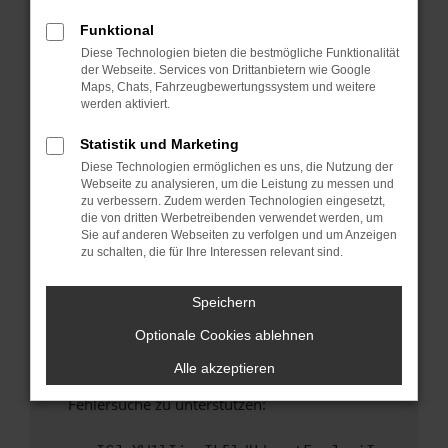
anderen Browser oder in einem privaten
Fenster?
Funktional
Diese Technologien bieten die bestmögliche Funktionalität
Starte dein Gerät neu.
der Webseite. Services von Drittanbietern wie Google
Das kann manchmal helfen, vorübergehende
Maps, Chats, Fahrzeugbewertungssystem und weitere
Probleme zu beheben.
werden aktiviert.
Stelle sicher, dass dein Browser und dein
Statistik und Marketing
Betriebssystem auf dem neuesten Stand
Diese Technologien ermöglichen es uns, die Nutzung der
sind.
Webseite zu analysieren, um die Leistung zu messen und
Veraltete Software birgt nicht nur ein
zu verbessern. Zudem werden Technologien eingesetzt,
Sicherheitsrisiko, sondern kann auch dazu
die von dritten Werbetreibenden verwendet werden, um
Sie auf anderen Webseiten zu verfolgen und um Anzeigen
führen, dass bestimmte Funktionen nicht mehr
zu schalten, die für Ihre Interessen relevant sind.
unterstützt werden.
Wende dich an den Webseitenbetreiber.
Speichern
Wenn du alle oben genannten Schritte versucht
Optionale Cookies ablehnen
hast, kontaktiere uns bitte. Wir werden
versuchen, das Problem zu beheben. Du kannst
Alle akzeptieren
uns diesen Text schicken, um uns bei der
Fehlersuche zu unterstützen: