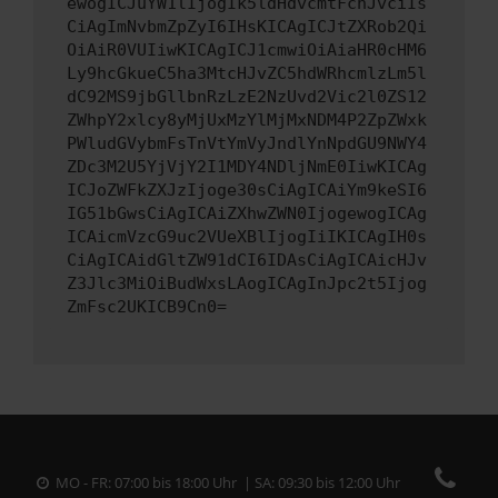
ewogICJuYW1lIjogIk5ldHdvcmtFcnJvciIs
CiAgImNvbmZpZyI6IHsKICAgICJtZXRob2Qi
OiAiR0VUIiwKICAgICJ1cmwiOiAiaHR0cHM6
Ly9hcGkueC5ha3MtcHJvZC5hdWRhcmlzLm5l
dC92MS9jbGllbnRzLzE2NzUvd2Vic2l0ZS12
ZWhpY2xlcy8yMjUxMzYlMjMxNDM4P2ZpZWxk
PWludGVybmFsTnVtYmVyJndlYnNpdGU9NWY4
ZDc3M2U5YjVjY2I1MDY4NDljNmE0IiwKICAg
ICJoZWFkZXJzIjoge30sCiAgICAiYm9keSI6
IG51bGwsCiAgICAiZXhwZWN0IjogewogICAg
ICAicmVzcG9uc2VUeXBlIjogIiIKICAgIH0s
CiAgICAidGltZW91dCI6IDAsCiAgICAicHJv
Z3Jlc3MiOiBudWxsLAogICAgInJpc2t5Ijog
ZmFsc2UKICB9Cn0=
MO - FR: 07:00 bis 18:00 Uhr | SA: 09:30 bis 12:00 Uhr