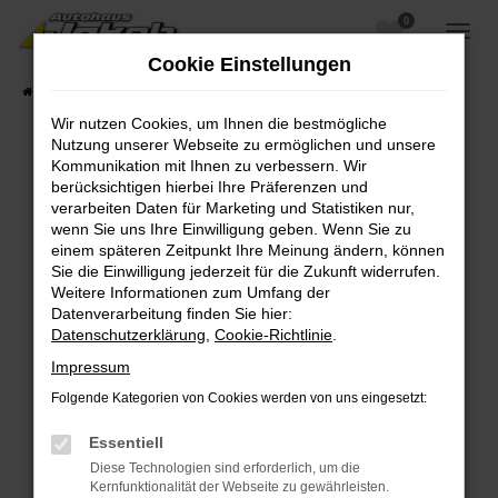
0
Zum
Hauptinhalt
Cookie Einstellungen
springen
Startseite
Fahrzeugangebote
Fahrzeugsuche
Wir nutzen Cookies, um Ihnen die bestmögliche
Nutzung unserer Webseite zu ermöglichen und unsere
Kommunikation mit Ihnen zu verbessern. Wir
berücksichtigen hierbei Ihre Präferenzen und
Fehler: Network Error
verarbeiten Daten für Marketing und Statistiken nur,
wenn Sie uns Ihre Einwilligung geben. Wenn Sie zu
Beim Laden ist ein Fehler aufgetreten.
einem späteren Zeitpunkt Ihre Meinung ändern, können
Hier sind ein paar Tipps, die dir helfen können:
Sie die Einwilligung jederzeit für die Zukunft widerrufen.
Weitere Informationen zum Umfang der
Überprüfe deine Firewall und deine
Datenverarbeitung finden Sie hier:
Internetverbindung.
Datenschutzerklärung
,
Cookie-Richtlinie
.
Laden andere Webseiten, zum Beispiel deine
Impressum
Suchmaschine?
Folgende Kategorien von Cookies werden von uns eingesetzt:
Prüfe deine Browsererweiterungen.
Manche Erweiterungen, wie Werbeblocker,
Essentiell
können das Laden bestimmter Seiten
Diese Technologien sind erforderlich, um die
verhindern. Funktioniert die Seite in einem
Kernfunktionalität der Webseite zu gewährleisten.