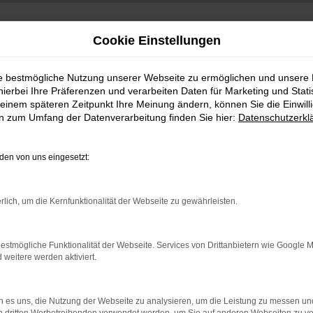
Cookie Einstellungen
ie bestmögliche Nutzung unserer Webseite zu ermöglichen und unsere
hierbei Ihre Präferenzen und verarbeiten Daten für Marketing und Stati
einem späteren Zeitpunkt Ihre Meinung ändern, können Sie die Einwillig
en zum Umfang der Datenverarbeitung finden Sie hier:
Datenschutzerkl
en von uns eingesetzt:
indung.
rlich, um die Kernfunktionalität der Webseite zu gewährleisten.
hine?
aden bestimmter Seiten verhindern. Funktioniert die Seite in e
estmögliche Funktionalität der Webseite. Services von Drittanbietern wie Google 
eitere werden aktiviert.
 zu beheben.
bssystem auf dem neuesten Stand sind.
 es uns, die Nutzung der Webseite zu analysieren, um die Leistung zu messen u