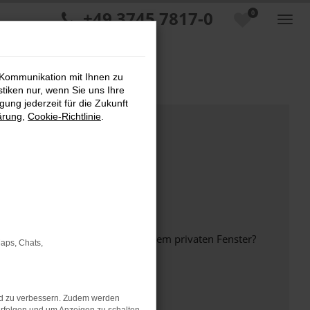
+49 3745 7817-0
0
 Kommunikation mit Ihnen zu
stiken nur, wenn Sie uns Ihre
ung jederzeit für die Zukunft
ärung
,
Cookie-Richtlinie
.
inem anderen Browser oder in einem privaten Fenster?
Maps, Chats,
nd zu verbessern. Zudem werden