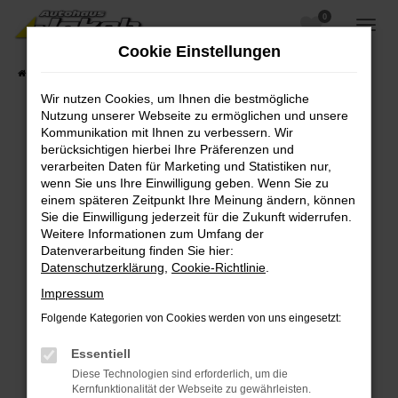
0
Zum
Hauptinhalt
Cookie Einstellungen
springen
Startseite
Fahrzeugangebote
Fahrzeugsuche
Wir nutzen Cookies, um Ihnen die bestmögliche
Nutzung unserer Webseite zu ermöglichen und unsere
Kommunikation mit Ihnen zu verbessern. Wir
berücksichtigen hierbei Ihre Präferenzen und
Fehler: Network Error
verarbeiten Daten für Marketing und Statistiken nur,
wenn Sie uns Ihre Einwilligung geben. Wenn Sie zu
Beim Laden ist ein Fehler aufgetreten.
einem späteren Zeitpunkt Ihre Meinung ändern, können
Hier sind ein paar Tipps, die dir helfen können:
Sie die Einwilligung jederzeit für die Zukunft widerrufen.
Weitere Informationen zum Umfang der
Überprüfe deine Firewall und deine
Datenverarbeitung finden Sie hier:
Internetverbindung.
Datenschutzerklärung
,
Cookie-Richtlinie
.
Laden andere Webseiten, zum Beispiel deine
Impressum
Suchmaschine?
Folgende Kategorien von Cookies werden von uns eingesetzt:
Prüfe deine Browsererweiterungen.
Manche Erweiterungen, wie Werbeblocker,
Essentiell
können das Laden bestimmter Seiten
Diese Technologien sind erforderlich, um die
verhindern. Funktioniert die Seite in einem
Kernfunktionalität der Webseite zu gewährleisten.