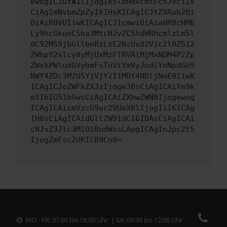
ewogICJuYW1lIjogIk5ldHdvcmtFcnJvciIs
CiAgImNvbmZpZyI6IHsKICAgICJtZXRob2Qi
OiAiR0VUIiwKICAgICJ1cmwiOiAiaHR0cHM6
Ly9hcGkueC5ha3MtcHJvZC5hdWRhcmlzLm5l
dC92MS9jbGllbnRzLzE2NzUvd2Vic2l0ZS12
ZWhpY2xlcy8yMjUxMzFTRVAlMjMxNDM4P2Zp
ZWxkPWludGVybmFsTnVtYmVyJndlYnNpdGU9
NWY4ZDc3M2U5YjVjY2I1MDY4NDljNmE0IiwK
ICAgICJoZWFkZXJzIjoge30sCiAgICAiYm9k
eSI6IG51bGwsCiAgICAiZXhwZWN0Ijogewog
ICAgICAicmVzcG9uc2VUeXBlIjogIiIKICAg
IH0sCiAgICAidGltZW91dCI6IDAsCiAgICAi
cHJvZ3Jlc3MiOiBudWxsLAogICAgInJpc2t5
IjogZmFsc2UKICB9Cn0=
MO - FR: 07:00 bis 18:00 Uhr | SA: 09:30 bis 12:00 Uhr