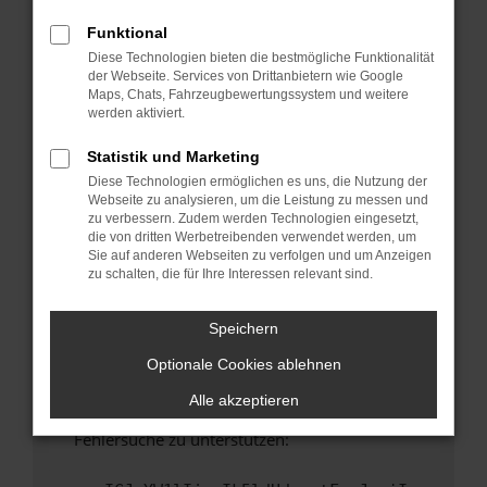
anderen Browser oder in einem privaten
Fenster?
Funktional
Diese Technologien bieten die bestmögliche Funktionalität
Starte dein Gerät neu.
der Webseite. Services von Drittanbietern wie Google
Das kann manchmal helfen, vorübergehende
Maps, Chats, Fahrzeugbewertungssystem und weitere
Probleme zu beheben.
werden aktiviert.
Stelle sicher, dass dein Browser und dein
Statistik und Marketing
Betriebssystem auf dem neuesten Stand
Diese Technologien ermöglichen es uns, die Nutzung der
sind.
Webseite zu analysieren, um die Leistung zu messen und
Veraltete Software birgt nicht nur ein
zu verbessern. Zudem werden Technologien eingesetzt,
Sicherheitsrisiko, sondern kann auch dazu
die von dritten Werbetreibenden verwendet werden, um
Sie auf anderen Webseiten zu verfolgen und um Anzeigen
führen, dass bestimmte Funktionen nicht mehr
zu schalten, die für Ihre Interessen relevant sind.
unterstützt werden.
Wende dich an den Webseitenbetreiber.
Speichern
Wenn du alle oben genannten Schritte versucht
Optionale Cookies ablehnen
hast, kontaktiere uns bitte. Wir werden
versuchen, das Problem zu beheben. Du kannst
Alle akzeptieren
uns diesen Text schicken, um uns bei der
Fehlersuche zu unterstützen: