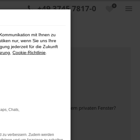
+49 3745 7817-0
0
 Kommunikation mit Ihnen zu
stiken nur, wenn Sie uns Ihre
ung jederzeit für die Zukunft
ärung
,
Cookie-Richtlinie
.
inem anderen Browser oder in einem privaten Fenster?
Maps, Chats,
nd zu verbessern. Zudem werden