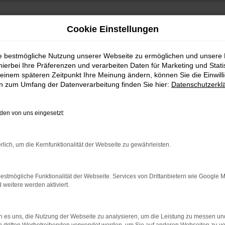
Cookie Einstellungen
ie bestmögliche Nutzung unserer Webseite zu ermöglichen und unsere
hierbei Ihre Präferenzen und verarbeiten Daten für Marketing und Stati
einem späteren Zeitpunkt Ihre Meinung ändern, können Sie die Einwillig
en zum Umfang der Datenverarbeitung finden Sie hier:
Datenschutzerkl
en von uns eingesetzt:
indung.
rlich, um die Kernfunktionalität der Webseite zu gewährleisten.
hine?
aden bestimmter Seiten verhindern. Funktioniert die Seite in e
estmögliche Funktionalität der Webseite. Services von Drittanbietern wie Google 
eitere werden aktiviert.
 zu beheben.
bssystem auf dem neuesten Stand sind.
 es uns, die Nutzung der Webseite zu analysieren, um die Leistung zu messen u