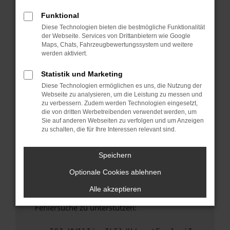
anderen Browser oder in einem privaten
Fenster?
Funktional
Diese Technologien bieten die bestmögliche Funktionalität
Starte dein Gerät neu.
der Webseite. Services von Drittanbietern wie Google
Das kann manchmal helfen, vorübergehende
Maps, Chats, Fahrzeugbewertungssystem und weitere
Probleme zu beheben.
werden aktiviert.
Stelle sicher, dass dein Browser und dein
Statistik und Marketing
Betriebssystem auf dem neuesten Stand
Diese Technologien ermöglichen es uns, die Nutzung der
sind.
Webseite zu analysieren, um die Leistung zu messen und
Veraltete Software birgt nicht nur ein
zu verbessern. Zudem werden Technologien eingesetzt,
Sicherheitsrisiko, sondern kann auch dazu
die von dritten Werbetreibenden verwendet werden, um
Sie auf anderen Webseiten zu verfolgen und um Anzeigen
führen, dass bestimmte Funktionen nicht mehr
zu schalten, die für Ihre Interessen relevant sind.
unterstützt werden.
Wende dich an den Webseitenbetreiber.
Speichern
Wenn du alle oben genannten Schritte versucht
Optionale Cookies ablehnen
hast, kontaktiere uns bitte. Wir werden
versuchen, das Problem zu beheben. Du kannst
Alle akzeptieren
uns diesen Text schicken, um uns bei der
Fehlersuche zu unterstützen: