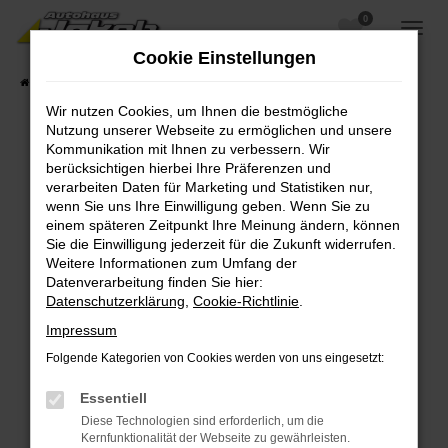
0
Zum
Hauptinhalt
Cookie Einstellungen
springen
Startseite
Fahrzeugangebote
Fahrzeugsuche
Wir nutzen Cookies, um Ihnen die bestmögliche
Nutzung unserer Webseite zu ermöglichen und unsere
Kommunikation mit Ihnen zu verbessern. Wir
berücksichtigen hierbei Ihre Präferenzen und
Fehler: Network Error
verarbeiten Daten für Marketing und Statistiken nur,
wenn Sie uns Ihre Einwilligung geben. Wenn Sie zu
Beim Laden ist ein Fehler aufgetreten.
einem späteren Zeitpunkt Ihre Meinung ändern, können
Hier sind ein paar Tipps, die dir helfen können:
Sie die Einwilligung jederzeit für die Zukunft widerrufen.
Weitere Informationen zum Umfang der
Überprüfe deine Firewall und deine
Datenverarbeitung finden Sie hier:
Internetverbindung.
Datenschutzerklärung
,
Cookie-Richtlinie
.
Laden andere Webseiten, zum Beispiel deine
Impressum
Suchmaschine?
Folgende Kategorien von Cookies werden von uns eingesetzt:
Prüfe deine Browsererweiterungen.
Manche Erweiterungen, wie Werbeblocker,
Essentiell
können das Laden bestimmter Seiten
Diese Technologien sind erforderlich, um die
verhindern. Funktioniert die Seite in einem
Kernfunktionalität der Webseite zu gewährleisten.