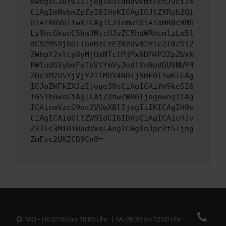
ewogICJuYW1lIjogIk5ldHdvcmtFcnJvciIs
CiAgImNvbmZpZyI6IHsKICAgICJtZXRob2Qi
OiAiR0VUIiwKICAgICJ1cmwiOiAiaHR0cHM6
Ly9hcGkueC5ha3MtcHJvZC5hdWRhcmlzLm5l
dC92MS9jbGllbnRzLzE2NzUvd2Vic2l0ZS12
ZWhpY2xlcy8yMjUxNTclMjMxNDM4P2ZpZWxk
PWludGVybmFsTnVtYmVyJndlYnNpdGU9NWY4
ZDc3M2U5YjVjY2I1MDY4NDljNmE0IiwKICAg
ICJoZWFkZXJzIjoge30sCiAgICAiYm9keSI6
IG51bGwsCiAgICAiZXhwZWN0IjogewogICAg
ICAicmVzcG9uc2VUeXBlIjogIiIKICAgIH0s
CiAgICAidGltZW91dCI6IDAsCiAgICAicHJv
Z3Jlc3MiOiBudWxsLAogICAgInJpc2t5Ijog
ZmFsc2UKICB9Cn0=
MO - FR: 07:00 bis 18:00 Uhr | SA: 09:30 bis 12:00 Uhr