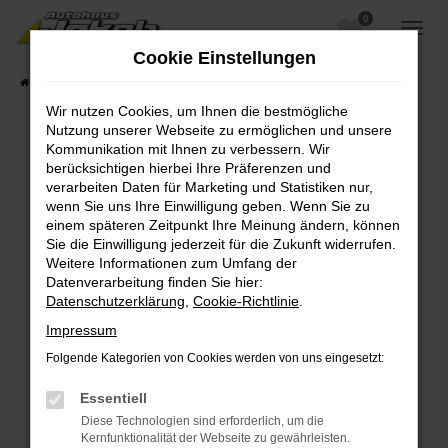
0
Zum
Hauptinhalt
Cookie Einstellungen
springen
Startseite
Fahrzeugangebote
Fahrzeugsuche
Wir nutzen Cookies, um Ihnen die bestmögliche
Nutzung unserer Webseite zu ermöglichen und unsere
Kommunikation mit Ihnen zu verbessern. Wir
berücksichtigen hierbei Ihre Präferenzen und
Fehler: Network Error
verarbeiten Daten für Marketing und Statistiken nur,
wenn Sie uns Ihre Einwilligung geben. Wenn Sie zu
Beim Laden ist ein Fehler aufgetreten.
einem späteren Zeitpunkt Ihre Meinung ändern, können
Hier sind ein paar Tipps, die dir helfen können:
Sie die Einwilligung jederzeit für die Zukunft widerrufen.
Weitere Informationen zum Umfang der
Überprüfe deine Firewall und deine
Datenverarbeitung finden Sie hier:
Internetverbindung.
Datenschutzerklärung
,
Cookie-Richtlinie
.
Laden andere Webseiten, zum Beispiel deine
Impressum
Suchmaschine?
Folgende Kategorien von Cookies werden von uns eingesetzt:
Prüfe deine Browsererweiterungen.
Manche Erweiterungen, wie Werbeblocker,
Essentiell
können das Laden bestimmter Seiten
Diese Technologien sind erforderlich, um die
verhindern. Funktioniert die Seite in einem
Kernfunktionalität der Webseite zu gewährleisten.