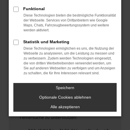
anderen Browser oder in einem privaten
Fenster?
Funktional
Diese Technologien bieten die bestmögliche Funktionalität
Starte dein Gerät neu.
der Webseite. Services von Drittanbietern wie Google
Das kann manchmal helfen, vorübergehende
Maps, Chats, Fahrzeugbewertungssystem und weitere
Probleme zu beheben.
werden aktiviert.
Stelle sicher, dass dein Browser und dein
Statistik und Marketing
Betriebssystem auf dem neuesten Stand
Diese Technologien ermöglichen es uns, die Nutzung der
sind.
Webseite zu analysieren, um die Leistung zu messen und
Veraltete Software birgt nicht nur ein
zu verbessern. Zudem werden Technologien eingesetzt,
Sicherheitsrisiko, sondern kann auch dazu
die von dritten Werbetreibenden verwendet werden, um
Sie auf anderen Webseiten zu verfolgen und um Anzeigen
führen, dass bestimmte Funktionen nicht mehr
zu schalten, die für Ihre Interessen relevant sind.
unterstützt werden.
Wende dich an den Webseitenbetreiber.
Speichern
Wenn du alle oben genannten Schritte versucht
Optionale Cookies ablehnen
hast, kontaktiere uns bitte. Wir werden
versuchen, das Problem zu beheben. Du kannst
Alle akzeptieren
uns diesen Text schicken, um uns bei der
Fehlersuche zu unterstützen: