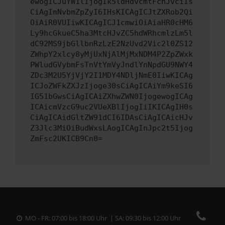
ewogICJuYW1lIjogIk5ldHdvcmtFcnJvciIs
CiAgImNvbmZpZyI6IHsKICAgICJtZXRob2Qi
OiAiR0VUIiwKICAgICJ1cmwiOiAiaHR0cHM6
Ly9hcGkueC5ha3MtcHJvZC5hdWRhcmlzLm5l
dC92MS9jbGllbnRzLzE2NzUvd2Vic2l0ZS12
ZWhpY2xlcy8yMjUxNjAlMjMxNDM4P2ZpZWxk
PWludGVybmFsTnVtYmVyJndlYnNpdGU9NWY4
ZDc3M2U5YjVjY2I1MDY4NDljNmE0IiwKICAg
ICJoZWFkZXJzIjoge30sCiAgICAiYm9keSI6
IG51bGwsCiAgICAiZXhwZWN0IjogewogICAg
ICAicmVzcG9uc2VUeXBlIjogIiIKICAgIH0s
CiAgICAidGltZW91dCI6IDAsCiAgICAicHJv
Z3Jlc3MiOiBudWxsLAogICAgInJpc2t5Ijog
ZmFsc2UKICB9Cn0=
MO - FR: 07:00 bis 18:00 Uhr | SA: 09:30 bis 12:00 Uhr