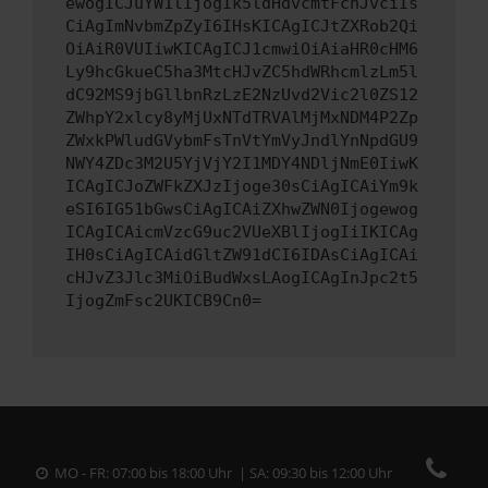
ewogICJuYW1lIjogIk5ldHdvcmtFcnJvciIs
CiAgImNvbmZpZyI6IHsKICAgICJtZXRob2Qi
OiAiR0VUIiwKICAgICJ1cmwiOiAiaHR0cHM6
Ly9hcGkueC5ha3MtcHJvZC5hdWRhcmlzLm5l
dC92MS9jbGllbnRzLzE2NzUvd2Vic2l0ZS12
ZWhpY2xlcy8yMjUxNTdTRVAlMjMxNDM4P2Zp
ZWxkPWludGVybmFsTnVtYmVyJndlYnNpdGU9
NWY4ZDc3M2U5YjVjY2I1MDY4NDljNmE0IiwK
ICAgICJoZWFkZXJzIjoge30sCiAgICAiYm9k
eSI6IG51bGwsCiAgICAiZXhwZWN0Ijogewog
ICAgICAicmVzcG9uc2VUeXBlIjogIiIKICAg
IH0sCiAgICAidGltZW91dCI6IDAsCiAgICAi
cHJvZ3Jlc3MiOiBudWxsLAogICAgInJpc2t5
IjogZmFsc2UKICB9Cn0=
MO - FR: 07:00 bis 18:00 Uhr | SA: 09:30 bis 12:00 Uhr