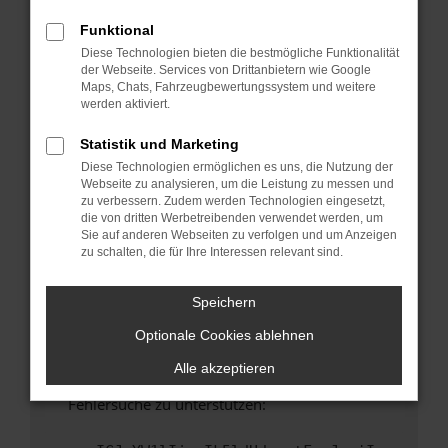
anderen Browser oder in einem privaten
Fenster?
Funktional
Diese Technologien bieten die bestmögliche Funktionalität
Starte dein Gerät neu.
der Webseite. Services von Drittanbietern wie Google
Das kann manchmal helfen, vorübergehende
Maps, Chats, Fahrzeugbewertungssystem und weitere
Probleme zu beheben.
werden aktiviert.
Stelle sicher, dass dein Browser und dein
Statistik und Marketing
Betriebssystem auf dem neuesten Stand
Diese Technologien ermöglichen es uns, die Nutzung der
sind.
Webseite zu analysieren, um die Leistung zu messen und
Veraltete Software birgt nicht nur ein
zu verbessern. Zudem werden Technologien eingesetzt,
Sicherheitsrisiko, sondern kann auch dazu
die von dritten Werbetreibenden verwendet werden, um
Sie auf anderen Webseiten zu verfolgen und um Anzeigen
führen, dass bestimmte Funktionen nicht mehr
zu schalten, die für Ihre Interessen relevant sind.
unterstützt werden.
Wende dich an den Webseitenbetreiber.
Speichern
Wenn du alle oben genannten Schritte versucht
Optionale Cookies ablehnen
hast, kontaktiere uns bitte. Wir werden
versuchen, das Problem zu beheben. Du kannst
Alle akzeptieren
uns diesen Text schicken, um uns bei der
Fehlersuche zu unterstützen: