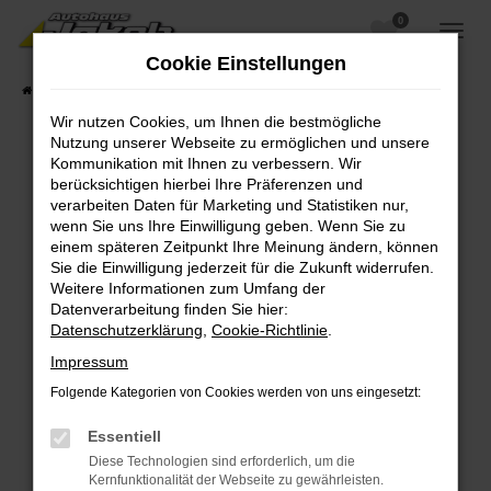
0
Zum
Hauptinhalt
Cookie Einstellungen
springen
Startseite
Fahrzeugangebote
Fahrzeugsuche
Wir nutzen Cookies, um Ihnen die bestmögliche
Nutzung unserer Webseite zu ermöglichen und unsere
Kommunikation mit Ihnen zu verbessern. Wir
berücksichtigen hierbei Ihre Präferenzen und
Fehler: Network Error
verarbeiten Daten für Marketing und Statistiken nur,
wenn Sie uns Ihre Einwilligung geben. Wenn Sie zu
Beim Laden ist ein Fehler aufgetreten.
einem späteren Zeitpunkt Ihre Meinung ändern, können
Hier sind ein paar Tipps, die dir helfen können:
Sie die Einwilligung jederzeit für die Zukunft widerrufen.
Weitere Informationen zum Umfang der
Überprüfe deine Firewall und deine
Datenverarbeitung finden Sie hier:
Internetverbindung.
Datenschutzerklärung
,
Cookie-Richtlinie
.
Laden andere Webseiten, zum Beispiel deine
Impressum
Suchmaschine?
Folgende Kategorien von Cookies werden von uns eingesetzt:
Prüfe deine Browsererweiterungen.
Manche Erweiterungen, wie Werbeblocker,
Essentiell
können das Laden bestimmter Seiten
Diese Technologien sind erforderlich, um die
verhindern. Funktioniert die Seite in einem
Kernfunktionalität der Webseite zu gewährleisten.