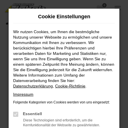
0
Zum
Hauptinhalt
Cookie Einstellungen
springen
Startseite
Fahrzeugangebote
Fahrzeugsuche
Wir nutzen Cookies, um Ihnen die bestmögliche
Nutzung unserer Webseite zu ermöglichen und unsere
Kommunikation mit Ihnen zu verbessern. Wir
berücksichtigen hierbei Ihre Präferenzen und
Fehler: Network Error
verarbeiten Daten für Marketing und Statistiken nur,
wenn Sie uns Ihre Einwilligung geben. Wenn Sie zu
Beim Laden ist ein Fehler aufgetreten.
einem späteren Zeitpunkt Ihre Meinung ändern, können
Hier sind ein paar Tipps, die dir helfen können:
Sie die Einwilligung jederzeit für die Zukunft widerrufen.
Weitere Informationen zum Umfang der
Überprüfe deine Firewall und deine
Datenverarbeitung finden Sie hier:
Internetverbindung.
Datenschutzerklärung
,
Cookie-Richtlinie
.
Laden andere Webseiten, zum Beispiel deine
Impressum
Suchmaschine?
Folgende Kategorien von Cookies werden von uns eingesetzt:
Prüfe deine Browsererweiterungen.
Manche Erweiterungen, wie Werbeblocker,
Essentiell
können das Laden bestimmter Seiten
Diese Technologien sind erforderlich, um die
verhindern. Funktioniert die Seite in einem
Kernfunktionalität der Webseite zu gewährleisten.