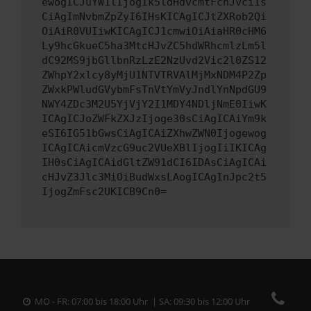
ewogICJuYW1lIjogIk5ldHdvcmtFcnJvciIs
CiAgImNvbmZpZyI6IHsKICAgICJtZXRob2Qi
OiAiR0VUIiwKICAgICJ1cmwiOiAiaHR0cHM6
Ly9hcGkueC5ha3MtcHJvZC5hdWRhcmlzLm5l
dC92MS9jbGllbnRzLzE2NzUvd2Vic2l0ZS12
ZWhpY2xlcy8yMjU1NTVTRVAlMjMxNDM4P2Zp
ZWxkPWludGVybmFsTnVtYmVyJndlYnNpdGU9
NWY4ZDc3M2U5YjVjY2I1MDY4NDljNmE0IiwK
ICAgICJoZWFkZXJzIjoge30sCiAgICAiYm9k
eSI6IG51bGwsCiAgICAiZXhwZWN0Ijogewog
ICAgICAicmVzcG9uc2VUeXBlIjogIiIKICAg
IH0sCiAgICAidGltZW91dCI6IDAsCiAgICAi
cHJvZ3Jlc3MiOiBudWxsLAogICAgInJpc2t5
IjogZmFsc2UKICB9Cn0=
MO - FR: 07:00 bis 18:00 Uhr | SA: 09:30 bis 12:00 Uhr