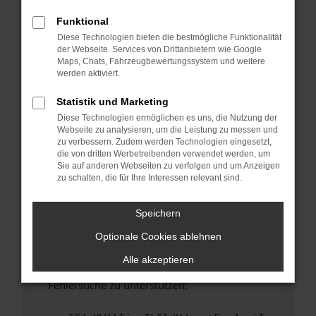
anderen Browser oder in einem privaten
Fenster?
Funktional
Diese Technologien bieten die bestmögliche Funktionalität
Starte dein Gerät neu.
der Webseite. Services von Drittanbietern wie Google
Das kann manchmal helfen, vorübergehende
Maps, Chats, Fahrzeugbewertungssystem und weitere
Probleme zu beheben.
werden aktiviert.
Stelle sicher, dass dein Browser und dein
Statistik und Marketing
Betriebssystem auf dem neuesten Stand
Diese Technologien ermöglichen es uns, die Nutzung der
sind.
Webseite zu analysieren, um die Leistung zu messen und
Veraltete Software birgt nicht nur ein
zu verbessern. Zudem werden Technologien eingesetzt,
Sicherheitsrisiko, sondern kann auch dazu
die von dritten Werbetreibenden verwendet werden, um
Sie auf anderen Webseiten zu verfolgen und um Anzeigen
führen, dass bestimmte Funktionen nicht mehr
zu schalten, die für Ihre Interessen relevant sind.
unterstützt werden.
Wende dich an den Webseitenbetreiber.
Speichern
Wenn du alle oben genannten Schritte versucht
Optionale Cookies ablehnen
hast, kontaktiere uns bitte. Wir werden
versuchen, das Problem zu beheben. Du kannst
Alle akzeptieren
uns diesen Text schicken, um uns bei der
Fehlersuche zu unterstützen: