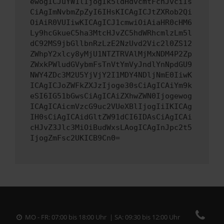
ewogICJuYW1lIjogIk5ldHdvcmtFcnJvciIs
CiAgImNvbmZpZyI6IHsKICAgICJtZXRob2Qi
OiAiR0VUIiwKICAgICJ1cmwiOiAiaHR0cHM6
Ly9hcGkueC5ha3MtcHJvZC5hdWRhcmlzLm5l
dC92MS9jbGllbnRzLzE2NzUvd2Vic2l0ZS12
ZWhpY2xlcy8yMjU1NTZTRVAlMjMxNDM4P2Zp
ZWxkPWludGVybmFsTnVtYmVyJndlYnNpdGU9
NWY4ZDc3M2U5YjVjY2I1MDY4NDljNmE0IiwK
ICAgICJoZWFkZXJzIjoge30sCiAgICAiYm9k
eSI6IG51bGwsCiAgICAiZXhwZWN0Ijogewog
ICAgICAicmVzcG9uc2VUeXBlIjogIiIKICAg
IH0sCiAgICAidGltZW91dCI6IDAsCiAgICAi
cHJvZ3Jlc3MiOiBudWxsLAogICAgInJpc2t5
IjogZmFsc2UKICB9Cn0=
MO - FR: 07:00 bis 18:00 Uhr | SA: 09:30 bis 12:00 Uhr