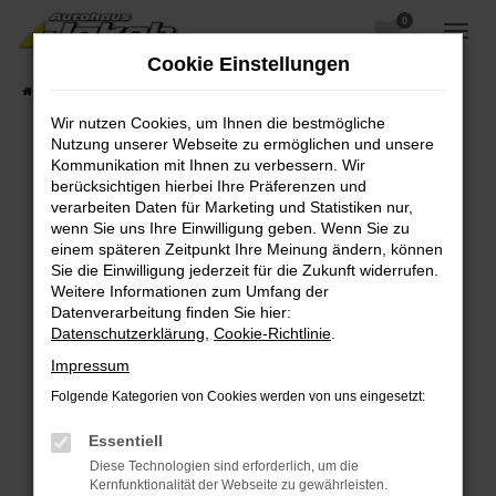
0
Zum
Hauptinhalt
Cookie Einstellungen
springen
Startseite
Fahrzeugangebote
Fahrzeugsuche
Wir nutzen Cookies, um Ihnen die bestmögliche
Nutzung unserer Webseite zu ermöglichen und unsere
Kommunikation mit Ihnen zu verbessern. Wir
berücksichtigen hierbei Ihre Präferenzen und
Fehler: Network Error
verarbeiten Daten für Marketing und Statistiken nur,
wenn Sie uns Ihre Einwilligung geben. Wenn Sie zu
Beim Laden ist ein Fehler aufgetreten.
einem späteren Zeitpunkt Ihre Meinung ändern, können
Hier sind ein paar Tipps, die dir helfen können:
Sie die Einwilligung jederzeit für die Zukunft widerrufen.
Weitere Informationen zum Umfang der
Überprüfe deine Firewall und deine
Datenverarbeitung finden Sie hier:
Internetverbindung.
Datenschutzerklärung
,
Cookie-Richtlinie
.
Laden andere Webseiten, zum Beispiel deine
Impressum
Suchmaschine?
Folgende Kategorien von Cookies werden von uns eingesetzt:
Prüfe deine Browsererweiterungen.
Manche Erweiterungen, wie Werbeblocker,
Essentiell
können das Laden bestimmter Seiten
Diese Technologien sind erforderlich, um die
verhindern. Funktioniert die Seite in einem
Kernfunktionalität der Webseite zu gewährleisten.