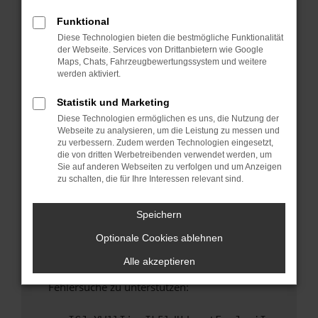
anderen Browser oder in einem privaten
Fenster?
Funktional
Diese Technologien bieten die bestmögliche Funktionalität
Starte dein Gerät neu.
der Webseite. Services von Drittanbietern wie Google
Das kann manchmal helfen, vorübergehende
Maps, Chats, Fahrzeugbewertungssystem und weitere
Probleme zu beheben.
werden aktiviert.
Stelle sicher, dass dein Browser und dein
Statistik und Marketing
Betriebssystem auf dem neuesten Stand
Diese Technologien ermöglichen es uns, die Nutzung der
sind.
Webseite zu analysieren, um die Leistung zu messen und
Veraltete Software birgt nicht nur ein
zu verbessern. Zudem werden Technologien eingesetzt,
Sicherheitsrisiko, sondern kann auch dazu
die von dritten Werbetreibenden verwendet werden, um
Sie auf anderen Webseiten zu verfolgen und um Anzeigen
führen, dass bestimmte Funktionen nicht mehr
zu schalten, die für Ihre Interessen relevant sind.
unterstützt werden.
Wende dich an den Webseitenbetreiber.
Speichern
Wenn du alle oben genannten Schritte versucht
Optionale Cookies ablehnen
hast, kontaktiere uns bitte. Wir werden
versuchen, das Problem zu beheben. Du kannst
Alle akzeptieren
uns diesen Text schicken, um uns bei der
Fehlersuche zu unterstützen: