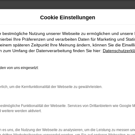
Cookie Einstellungen
ie bestmögliche Nutzung unserer Webseite zu ermöglichen und unsere
hierbei Ihre Präferenzen und verarbeiten Daten für Marketing und Stati
einem späteren Zeitpunkt Ihre Meinung ändern, können Sie die Einwillig
en zum Umfang der Datenverarbeitung finden Sie hier:
Datenschutzerkl
en von uns eingesetzt:
indung.
rlich, um die Kernfunktionalität der Webseite zu gewährleisten.
hine?
aden bestimmter Seiten verhindern. Funktioniert die Seite in e
estmögliche Funktionalität der Webseite. Services von Drittanbietern wie Google 
eitere werden aktiviert.
 zu beheben.
bssystem auf dem neuesten Stand sind.
 es uns, die Nutzung der Webseite zu analysieren, um die Leistung zu messen u