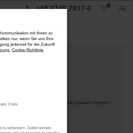
+49 3745 7817-0
0
 Kommunikation mit Ihnen zu
stiken nur, wenn Sie uns Ihre
ung jederzeit für die Zukunft
ärung
,
Cookie-Richtlinie
.
inem anderen Browser oder in einem privaten Fenster?
Maps, Chats,
nd zu verbessern. Zudem werden