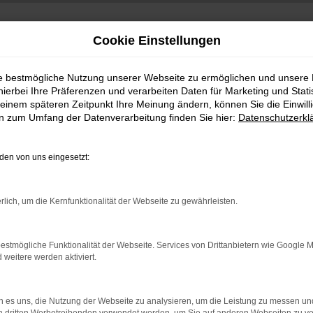
Cookie Einstellungen
ie bestmögliche Nutzung unserer Webseite zu ermöglichen und unsere
hierbei Ihre Präferenzen und verarbeiten Daten für Marketing und Stati
einem späteren Zeitpunkt Ihre Meinung ändern, können Sie die Einwillig
en zum Umfang der Datenverarbeitung finden Sie hier:
Datenschutzerkl
en von uns eingesetzt:
indung.
rlich, um die Kernfunktionalität der Webseite zu gewährleisten.
hine?
aden bestimmter Seiten verhindern. Funktioniert die Seite in e
estmögliche Funktionalität der Webseite. Services von Drittanbietern wie Google 
eitere werden aktiviert.
 zu beheben.
bssystem auf dem neuesten Stand sind.
 es uns, die Nutzung der Webseite zu analysieren, um die Leistung zu messen u