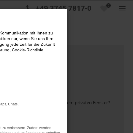
+49 3745 7817-0
0
 Kommunikation mit Ihnen zu
stiken nur, wenn Sie uns Ihre
ung jederzeit für die Zukunft
ärung
,
Cookie-Richtlinie
.
inem anderen Browser oder in einem privaten Fenster?
Maps, Chats,
nd zu verbessern. Zudem werden