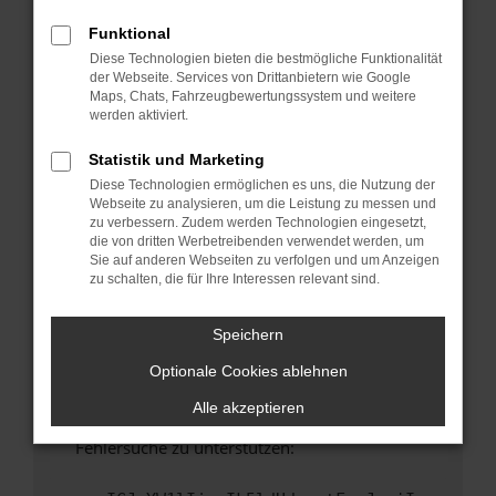
anderen Browser oder in einem privaten
Fenster?
Funktional
Diese Technologien bieten die bestmögliche Funktionalität
Starte dein Gerät neu.
der Webseite. Services von Drittanbietern wie Google
Das kann manchmal helfen, vorübergehende
Maps, Chats, Fahrzeugbewertungssystem und weitere
Probleme zu beheben.
werden aktiviert.
Stelle sicher, dass dein Browser und dein
Statistik und Marketing
Betriebssystem auf dem neuesten Stand
Diese Technologien ermöglichen es uns, die Nutzung der
sind.
Webseite zu analysieren, um die Leistung zu messen und
Veraltete Software birgt nicht nur ein
zu verbessern. Zudem werden Technologien eingesetzt,
Sicherheitsrisiko, sondern kann auch dazu
die von dritten Werbetreibenden verwendet werden, um
Sie auf anderen Webseiten zu verfolgen und um Anzeigen
führen, dass bestimmte Funktionen nicht mehr
zu schalten, die für Ihre Interessen relevant sind.
unterstützt werden.
Wende dich an den Webseitenbetreiber.
Speichern
Wenn du alle oben genannten Schritte versucht
Optionale Cookies ablehnen
hast, kontaktiere uns bitte. Wir werden
versuchen, das Problem zu beheben. Du kannst
Alle akzeptieren
uns diesen Text schicken, um uns bei der
Fehlersuche zu unterstützen: