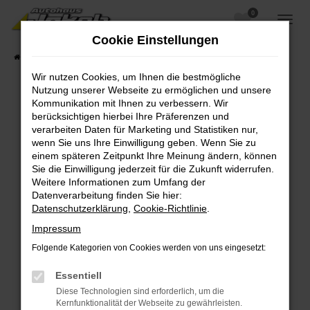
0
Zum
Hauptinhalt
Cookie Einstellungen
springen
Startseite
Fahrzeugangebote
Fahrzeugsuche
Wir nutzen Cookies, um Ihnen die bestmögliche
Nutzung unserer Webseite zu ermöglichen und unsere
Kommunikation mit Ihnen zu verbessern. Wir
berücksichtigen hierbei Ihre Präferenzen und
Fehler: Network Error
verarbeiten Daten für Marketing und Statistiken nur,
wenn Sie uns Ihre Einwilligung geben. Wenn Sie zu
Beim Laden ist ein Fehler aufgetreten.
einem späteren Zeitpunkt Ihre Meinung ändern, können
Hier sind ein paar Tipps, die dir helfen können:
Sie die Einwilligung jederzeit für die Zukunft widerrufen.
Weitere Informationen zum Umfang der
Überprüfe deine Firewall und deine
Datenverarbeitung finden Sie hier:
Internetverbindung.
Datenschutzerklärung
,
Cookie-Richtlinie
.
Laden andere Webseiten, zum Beispiel deine
Impressum
Suchmaschine?
Folgende Kategorien von Cookies werden von uns eingesetzt:
Prüfe deine Browsererweiterungen.
Manche Erweiterungen, wie Werbeblocker,
Essentiell
können das Laden bestimmter Seiten
Diese Technologien sind erforderlich, um die
verhindern. Funktioniert die Seite in einem
Kernfunktionalität der Webseite zu gewährleisten.