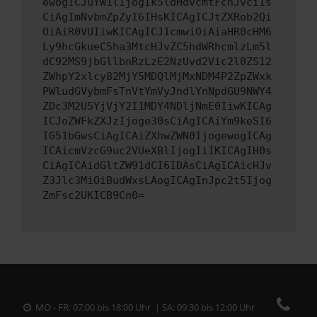
ewogICJuYW1lIjogIk5ldHdvcmtFcnJvciIs
CiAgImNvbmZpZyI6IHsKICAgICJtZXRob2Qi
OiAiR0VUIiwKICAgICJ1cmwiOiAiaHR0cHM6
Ly9hcGkueC5ha3MtcHJvZC5hdWRhcmlzLm5l
dC92MS9jbGllbnRzLzE2NzUvd2Vic2l0ZS12
ZWhpY2xlcy82MjY5MDQlMjMxNDM4P2ZpZWxk
PWludGVybmFsTnVtYmVyJndlYnNpdGU9NWY4
ZDc3M2U5YjVjY2I1MDY4NDljNmE0IiwKICAg
ICJoZWFkZXJzIjoge30sCiAgICAiYm9keSI6
IG51bGwsCiAgICAiZXhwZWN0IjogewogICAg
ICAicmVzcG9uc2VUeXBlIjogIiIKICAgIH0s
CiAgICAidGltZW91dCI6IDAsCiAgICAicHJv
Z3Jlc3MiOiBudWxsLAogICAgInJpc2t5Ijog
ZmFsc2UKICB9Cn0=
MO - FR: 07:00 bis 18:00 Uhr | SA: 09:30 bis 12:00 Uhr