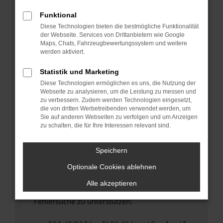
anderen Browser oder in einem privaten
Fenster?
Funktional
Diese Technologien bieten die bestmögliche Funktionalität
Starte dein Gerät neu.
der Webseite. Services von Drittanbietern wie Google
Das kann manchmal helfen, vorübergehende
Maps, Chats, Fahrzeugbewertungssystem und weitere
Probleme zu beheben.
werden aktiviert.
Stelle sicher, dass dein Browser und dein
Statistik und Marketing
Betriebssystem auf dem neuesten Stand
Diese Technologien ermöglichen es uns, die Nutzung der
sind.
Webseite zu analysieren, um die Leistung zu messen und
Veraltete Software birgt nicht nur ein
zu verbessern. Zudem werden Technologien eingesetzt,
Sicherheitsrisiko, sondern kann auch dazu
die von dritten Werbetreibenden verwendet werden, um
Sie auf anderen Webseiten zu verfolgen und um Anzeigen
führen, dass bestimmte Funktionen nicht mehr
zu schalten, die für Ihre Interessen relevant sind.
unterstützt werden.
Wende dich an den Webseitenbetreiber.
Speichern
Wenn du alle oben genannten Schritte versucht
Optionale Cookies ablehnen
hast, kontaktiere uns bitte. Wir werden
versuchen, das Problem zu beheben. Du kannst
Alle akzeptieren
uns diesen Text schicken, um uns bei der
Fehlersuche zu unterstützen: