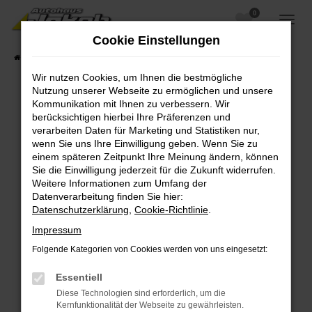
0
Zum
Hauptinhalt
Cookie Einstellungen
springen
Startseite
Fahrzeugangebote
Fahrzeugsuche
Wir nutzen Cookies, um Ihnen die bestmögliche
Nutzung unserer Webseite zu ermöglichen und unsere
Kommunikation mit Ihnen zu verbessern. Wir
berücksichtigen hierbei Ihre Präferenzen und
Fehler: Network Error
verarbeiten Daten für Marketing und Statistiken nur,
wenn Sie uns Ihre Einwilligung geben. Wenn Sie zu
Beim Laden ist ein Fehler aufgetreten.
einem späteren Zeitpunkt Ihre Meinung ändern, können
Hier sind ein paar Tipps, die dir helfen können:
Sie die Einwilligung jederzeit für die Zukunft widerrufen.
Weitere Informationen zum Umfang der
Überprüfe deine Firewall und deine
Datenverarbeitung finden Sie hier:
Internetverbindung.
Datenschutzerklärung
,
Cookie-Richtlinie
.
Laden andere Webseiten, zum Beispiel deine
Impressum
Suchmaschine?
Folgende Kategorien von Cookies werden von uns eingesetzt:
Prüfe deine Browsererweiterungen.
Manche Erweiterungen, wie Werbeblocker,
Essentiell
können das Laden bestimmter Seiten
Diese Technologien sind erforderlich, um die
verhindern. Funktioniert die Seite in einem
Kernfunktionalität der Webseite zu gewährleisten.