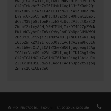
ewogICJuYW1lIjogIk5ldHdvcmtFcnJvciIs
CiAgImNvbmZpZyI6IHsKICAgICJtZXRob2Qi
OiAiR0VUIiwKICAgICJ1cmwiOiAiaHR0cHM6
Ly9hcGkueC5ha3MtcHJvZC5hdWRhcmlzLm5l
dC92MS9jbGllbnRzLzE2NzUvd2Vic2l0ZS12
ZWhpY2xlcy82MjY5MTMlMjMxNDM4P2ZpZWxk
PWludGVybmFsTnVtYmVyJndlYnNpdGU9NWY4
ZDc3M2U5YjVjY2I1MDY4NDljNmE0IiwKICAg
ICJoZWFkZXJzIjoge30sCiAgICAiYm9keSI6
IG51bGwsCiAgICAiZXhwZWN0IjogewogICAg
ICAicmVzcG9uc2VUeXBlIjogIiIKICAgIH0s
CiAgICAidGltZW91dCI6IDAsCiAgICAicHJv
Z3Jlc3MiOiBudWxsLAogICAgInJpc2t5Ijog
ZmFsc2UKICB9Cn0=
MO - FR: 07:00 bis 18:00 Uhr | SA: 09:30 bis 12:00 Uhr