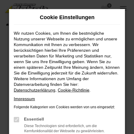
0
Zum
Hauptinhalt
Cookie Einstellungen
springen
Startseite
Fahrzeugangebote
Fahrzeugsuche
Wir nutzen Cookies, um Ihnen die bestmögliche
Nutzung unserer Webseite zu ermöglichen und unsere
Kommunikation mit Ihnen zu verbessern. Wir
berücksichtigen hierbei Ihre Präferenzen und
Fehler: Network Error
verarbeiten Daten für Marketing und Statistiken nur,
wenn Sie uns Ihre Einwilligung geben. Wenn Sie zu
Beim Laden ist ein Fehler aufgetreten.
einem späteren Zeitpunkt Ihre Meinung ändern, können
Hier sind ein paar Tipps, die dir helfen können:
Sie die Einwilligung jederzeit für die Zukunft widerrufen.
Weitere Informationen zum Umfang der
Überprüfe deine Firewall und deine
Datenverarbeitung finden Sie hier:
Internetverbindung.
Datenschutzerklärung
,
Cookie-Richtlinie
.
Laden andere Webseiten, zum Beispiel deine
Impressum
Suchmaschine?
Folgende Kategorien von Cookies werden von uns eingesetzt:
Prüfe deine Browsererweiterungen.
Manche Erweiterungen, wie Werbeblocker,
Essentiell
können das Laden bestimmter Seiten
Diese Technologien sind erforderlich, um die
verhindern. Funktioniert die Seite in einem
Kernfunktionalität der Webseite zu gewährleisten.