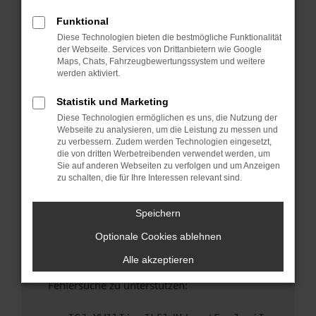
anderen Browser oder in einem privaten
Fenster?
Funktional
Diese Technologien bieten die bestmögliche Funktionalität
Starte dein Gerät neu.
der Webseite. Services von Drittanbietern wie Google
Das kann manchmal helfen, vorübergehende
Maps, Chats, Fahrzeugbewertungssystem und weitere
Probleme zu beheben.
werden aktiviert.
Stelle sicher, dass dein Browser und dein
Statistik und Marketing
Betriebssystem auf dem neuesten Stand
Diese Technologien ermöglichen es uns, die Nutzung der
sind.
Webseite zu analysieren, um die Leistung zu messen und
Veraltete Software birgt nicht nur ein
zu verbessern. Zudem werden Technologien eingesetzt,
Sicherheitsrisiko, sondern kann auch dazu
die von dritten Werbetreibenden verwendet werden, um
Sie auf anderen Webseiten zu verfolgen und um Anzeigen
führen, dass bestimmte Funktionen nicht mehr
zu schalten, die für Ihre Interessen relevant sind.
unterstützt werden.
Wende dich an den Webseitenbetreiber.
Speichern
Wenn du alle oben genannten Schritte versucht
Optionale Cookies ablehnen
hast, kontaktiere uns bitte. Wir werden
versuchen, das Problem zu beheben. Du kannst
Alle akzeptieren
uns diesen Text schicken, um uns bei der
Fehlersuche zu unterstützen: