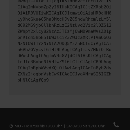
ewogICJuYW1lIjogIk5ldHdvcmtFcnJvciIs
CiAgImNvbmZpZyI6IHsKICAgICJtZXRob2Qi
OiAiR0VUIiwKICAgICJ1cmwiOiAiaHR0cHM6
Ly9hcGkueC5ha3MtcHJvZC5hdWRhcmlzLm5l
dC92MS9jbGllbnRzLzE2NzUvd2Vic2l0ZS12
ZWhpY2xlcy82NzAzJTIzMjQwMD9maWVsZD1p
bnRlcm5hbE51bWJlciZ3ZWJzaXRlPTVmOGQ3
NzNlOWI1Y2NiNTA2ODQ5YzZhNCIsCiAgICAi
aGVhZGVycyI6IHt9LAogICAgImJvZHkiOiBu
dWxsLAogICAgImV4cGVjdCI6IHsKICAgICAg
InJlc3BvbnNlVHlwZSI6ICIiCiAgICB9LAog
ICAgInRpbWVvdXQiOiAwLAogICAgInByb2dy
ZXNzIjogbnVsbCwKICAgICJyaXNreSI6IGZh
bHNlCiAgfQp9
MO - FR: 07:00 bis 18:00 Uhr | SA: 09:30 bis 12:00 Uhr