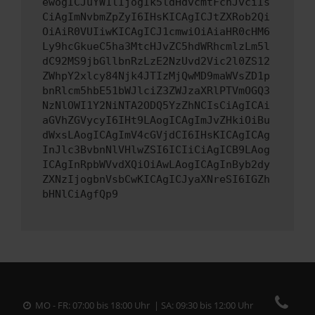
ewogICJuYW1lIjogIk5ldHdvcmtFcnJvciIs
CiAgImNvbmZpZyI6IHsKICAgICJtZXRob2Qi
OiAiR0VUIiwKICAgICJ1cmwiOiAiaHR0cHM6
Ly9hcGkueC5ha3MtcHJvZC5hdWRhcmlzLm5l
dC92MS9jbGllbnRzLzE2NzUvd2Vic2l0ZS12
ZWhpY2xlcy84Njk4JTIzMjQwMD9maWVsZD1p
bnRlcm5hbE51bWJlciZ3ZWJzaXRlPTVmOGQ3
NzNlOWI1Y2NiNTA2ODQ5YzZhNCIsCiAgICAi
aGVhZGVycyI6IHt9LAogICAgImJvZHkiOiBu
dWxsLAogICAgImV4cGVjdCI6IHsKICAgICAg
InJlc3BvbnNlVHlwZSI6ICIiCiAgICB9LAog
ICAgInRpbWVvdXQiOiAwLAogICAgInByb2dy
ZXNzIjogbnVsbCwKICAgICJyaXNreSI6IGZh
bHNlCiAgfQp9
MO - FR: 07:00 bis 18:00 Uhr | SA: 09:30 bis 12:00 Uhr