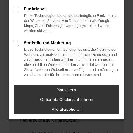
anderen Browser oder in einem privaten
Fenster?
Funktional
Diese Technologien bieten die bestmögliche Funktionalität
Starte dein Gerät neu.
der Webseite. Services von Drittanbietern wie Google
Das kann manchmal helfen, vorübergehende
Maps, Chats, Fahrzeugbewertungssystem und weitere
Probleme zu beheben.
werden aktiviert.
Stelle sicher, dass dein Browser und dein
Statistik und Marketing
Betriebssystem auf dem neuesten Stand
Diese Technologien ermöglichen es uns, die Nutzung der
sind.
Webseite zu analysieren, um die Leistung zu messen und
Veraltete Software birgt nicht nur ein
zu verbessern. Zudem werden Technologien eingesetzt,
Sicherheitsrisiko, sondern kann auch dazu
die von dritten Werbetreibenden verwendet werden, um
Sie auf anderen Webseiten zu verfolgen und um Anzeigen
führen, dass bestimmte Funktionen nicht mehr
zu schalten, die für Ihre Interessen relevant sind.
unterstützt werden.
Wende dich an den Webseitenbetreiber.
Speichern
Wenn du alle oben genannten Schritte versucht
Optionale Cookies ablehnen
hast, kontaktiere uns bitte. Wir werden
versuchen, das Problem zu beheben. Du kannst
Alle akzeptieren
uns diesen Text schicken, um uns bei der
Fehlersuche zu unterstützen: