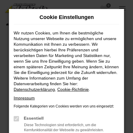
0
Zum
Hauptinhalt
Cookie Einstellungen
springen
Startseite
Fahrzeugangebote
Fahrzeugsuche
Wir nutzen Cookies, um Ihnen die bestmögliche
Nutzung unserer Webseite zu ermöglichen und unsere
Kommunikation mit Ihnen zu verbessern. Wir
berücksichtigen hierbei Ihre Präferenzen und
Fehler: Network Error
verarbeiten Daten für Marketing und Statistiken nur,
wenn Sie uns Ihre Einwilligung geben. Wenn Sie zu
Beim Laden ist ein Fehler aufgetreten.
einem späteren Zeitpunkt Ihre Meinung ändern, können
Hier sind ein paar Tipps, die dir helfen können:
Sie die Einwilligung jederzeit für die Zukunft widerrufen.
Weitere Informationen zum Umfang der
Überprüfe deine Firewall und deine
Datenverarbeitung finden Sie hier:
Internetverbindung.
Datenschutzerklärung
,
Cookie-Richtlinie
.
Laden andere Webseiten, zum Beispiel deine
Impressum
Suchmaschine?
Folgende Kategorien von Cookies werden von uns eingesetzt:
Prüfe deine Browsererweiterungen.
Manche Erweiterungen, wie Werbeblocker,
Essentiell
können das Laden bestimmter Seiten
Diese Technologien sind erforderlich, um die
verhindern. Funktioniert die Seite in einem
Kernfunktionalität der Webseite zu gewährleisten.