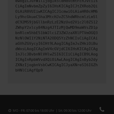
ewogICJuYW1lIjogIk5ldHdvcmtFcnJvciIs
CiAgImNvbmZpZyI6IHsKICAgICJtZXRob2Qi
OiAiR0VUIiwKICAgICJ1cmwiOiAiaHR0cHM6
Ly9hcGkueC5ha3MtcHJvZC5hdWRhcmlzLm5l
dC92MS9jbGllbnRzLzE2NzUvd2Vic2l0ZS12
ZWhpY2xlcy84Nzg4JTIzMjQwMD9maWVsZD1p
bnRlcm5hbE51bWJlciZ3ZWJzaXRlPTVmOGQ3
NzNlOWI1Y2NiNTA2ODQ5YzZhNCIsCiAgICAi
aGVhZGVycyI6IHt9LAogICAgImJvZHkiOiBu
dWxsLAogICAgImV4cGVjdCI6IHsKICAgICAg
InJlc3BvbnNlVHlwZSI6ICIiCiAgICB9LAog
ICAgInRpbWVvdXQiOiAwLAogICAgInByb2dy
ZXNzIjogbnVsbCwKICAgICJyaXNreSI6IGZh
bHNlCiAgfQp9
MO - FR: 07:00 bis 18:00 Uhr | SA: 09:30 bis 12:00 Uhr