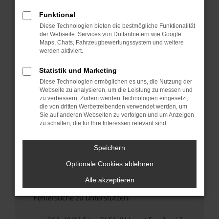
anderen Browser oder in einem privaten
Fenster?
Funktional
Diese Technologien bieten die bestmögliche Funktionalität
Starte dein Gerät neu.
der Webseite. Services von Drittanbietern wie Google
Das kann manchmal helfen, vorübergehende
Maps, Chats, Fahrzeugbewertungssystem und weitere
Probleme zu beheben.
werden aktiviert.
Stelle sicher, dass dein Browser und dein
Statistik und Marketing
Betriebssystem auf dem neuesten Stand
Diese Technologien ermöglichen es uns, die Nutzung der
sind.
Webseite zu analysieren, um die Leistung zu messen und
Veraltete Software birgt nicht nur ein
zu verbessern. Zudem werden Technologien eingesetzt,
Sicherheitsrisiko, sondern kann auch dazu
die von dritten Werbetreibenden verwendet werden, um
Sie auf anderen Webseiten zu verfolgen und um Anzeigen
führen, dass bestimmte Funktionen nicht mehr
zu schalten, die für Ihre Interessen relevant sind.
unterstützt werden.
Wende dich an den Webseitenbetreiber.
Speichern
Wenn du alle oben genannten Schritte versucht
Optionale Cookies ablehnen
hast, kontaktiere uns bitte. Wir werden
versuchen, das Problem zu beheben. Du kannst
Alle akzeptieren
uns diesen Text schicken, um uns bei der
Fehlersuche zu unterstützen: