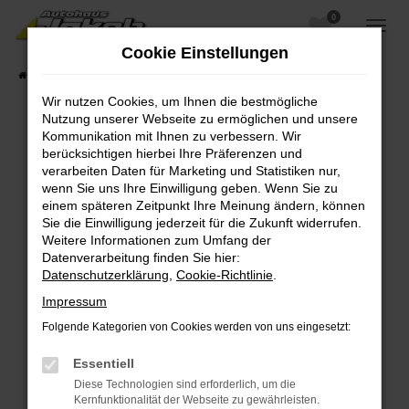
0
Zum
Hauptinhalt
Cookie Einstellungen
springen
Startseite
Fahrzeugangebote
Fahrzeugsuche
Wir nutzen Cookies, um Ihnen die bestmögliche
Nutzung unserer Webseite zu ermöglichen und unsere
Kommunikation mit Ihnen zu verbessern. Wir
berücksichtigen hierbei Ihre Präferenzen und
Fehler: Network Error
verarbeiten Daten für Marketing und Statistiken nur,
wenn Sie uns Ihre Einwilligung geben. Wenn Sie zu
Beim Laden ist ein Fehler aufgetreten.
einem späteren Zeitpunkt Ihre Meinung ändern, können
Hier sind ein paar Tipps, die dir helfen können:
Sie die Einwilligung jederzeit für die Zukunft widerrufen.
Weitere Informationen zum Umfang der
Überprüfe deine Firewall und deine
Datenverarbeitung finden Sie hier:
Internetverbindung.
Datenschutzerklärung
,
Cookie-Richtlinie
.
Laden andere Webseiten, zum Beispiel deine
Impressum
Suchmaschine?
Folgende Kategorien von Cookies werden von uns eingesetzt:
Prüfe deine Browsererweiterungen.
Manche Erweiterungen, wie Werbeblocker,
Essentiell
können das Laden bestimmter Seiten
Diese Technologien sind erforderlich, um die
verhindern. Funktioniert die Seite in einem
Kernfunktionalität der Webseite zu gewährleisten.