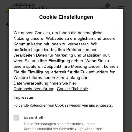
0
Zum
Hauptinhalt
Cookie Einstellungen
springen
Startseite
Fahrzeugangebote
Fahrzeugsuche
Wir nutzen Cookies, um Ihnen die bestmögliche
Nutzung unserer Webseite zu ermöglichen und unsere
Kommunikation mit Ihnen zu verbessern. Wir
berücksichtigen hierbei Ihre Präferenzen und
Fehler: Network Error
verarbeiten Daten für Marketing und Statistiken nur,
wenn Sie uns Ihre Einwilligung geben. Wenn Sie zu
Beim Laden ist ein Fehler aufgetreten.
einem späteren Zeitpunkt Ihre Meinung ändern, können
Hier sind ein paar Tipps, die dir helfen können:
Sie die Einwilligung jederzeit für die Zukunft widerrufen.
Weitere Informationen zum Umfang der
Überprüfe deine Firewall und deine
Datenverarbeitung finden Sie hier:
Internetverbindung.
Datenschutzerklärung
,
Cookie-Richtlinie
.
Laden andere Webseiten, zum Beispiel deine
Impressum
Suchmaschine?
Folgende Kategorien von Cookies werden von uns eingesetzt:
Prüfe deine Browsererweiterungen.
Manche Erweiterungen, wie Werbeblocker,
Essentiell
können das Laden bestimmter Seiten
Diese Technologien sind erforderlich, um die
verhindern. Funktioniert die Seite in einem
Kernfunktionalität der Webseite zu gewährleisten.