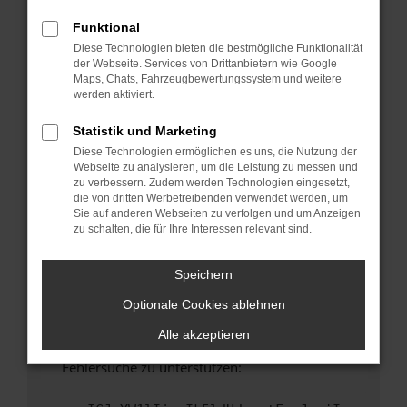
anderen Browser oder in einem privaten
Fenster?
Funktional
Diese Technologien bieten die bestmögliche Funktionalität
Starte dein Gerät neu.
der Webseite. Services von Drittanbietern wie Google
Das kann manchmal helfen, vorübergehende
Maps, Chats, Fahrzeugbewertungssystem und weitere
Probleme zu beheben.
werden aktiviert.
Stelle sicher, dass dein Browser und dein
Statistik und Marketing
Betriebssystem auf dem neuesten Stand
Diese Technologien ermöglichen es uns, die Nutzung der
sind.
Webseite zu analysieren, um die Leistung zu messen und
Veraltete Software birgt nicht nur ein
zu verbessern. Zudem werden Technologien eingesetzt,
Sicherheitsrisiko, sondern kann auch dazu
die von dritten Werbetreibenden verwendet werden, um
Sie auf anderen Webseiten zu verfolgen und um Anzeigen
führen, dass bestimmte Funktionen nicht mehr
zu schalten, die für Ihre Interessen relevant sind.
unterstützt werden.
Wende dich an den Webseitenbetreiber.
Speichern
Wenn du alle oben genannten Schritte versucht
Optionale Cookies ablehnen
hast, kontaktiere uns bitte. Wir werden
versuchen, das Problem zu beheben. Du kannst
Alle akzeptieren
uns diesen Text schicken, um uns bei der
Fehlersuche zu unterstützen: