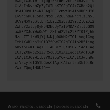
ewogICJuYW1lIjogIk5ldHdvcmtFcnJvciIs
CiAgImNvbmZpZyI6IHsKICAgICJtZXRob2Qi
OiAiR0VUIiwKICAgICJ1cmwiOiAiaHR0cHM6
Ly9hcGkueC5ha3MtcHJvZC5hdWRhcmlzLm5l
dC92MS9jbGllbnRzLzE2NzUvd2Vic2l0ZS12
ZWhpY2xlcy8yNDM2NCUyMzI0MDA/ZmllbGQ9
aW50ZXJuYWxOdW1iZXImd2Vic2l0ZT01Zjhk
NzczZTliNWNjYjUwNjg0OWM2YTQiLAogICAg
ImhlYWRlcnMiOiB7fSwKICAgICJib2R5Ijog
bnVsbCwKICAgICJleHBlY3QiOiB7CiAgICAg
ICJyZXNwb25zZVR5cGUiOiAiIgogICAgfSwK
ICAgICJ0aW1lb3V0IjogMCwKICAgICJwcm9n
cmVzcyI6IG51bGwsCiAgICAicmlza3kiOiBm
YWxzZQogIH0KfQ==
MO - FR: 07:00 bis 18:00 Uhr | SA: 09:30 bis 12:00 Uhr