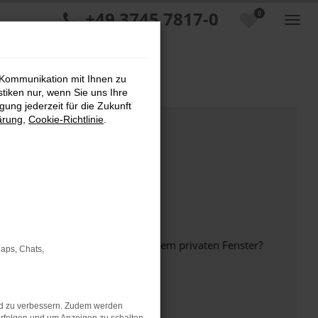
+49 3745 7817-0
0
 Kommunikation mit Ihnen zu
stiken nur, wenn Sie uns Ihre
ung jederzeit für die Zukunft
ärung
,
Cookie-Richtlinie
.
inem anderen Browser oder in einem privaten Fenster?
Maps, Chats,
nd zu verbessern. Zudem werden