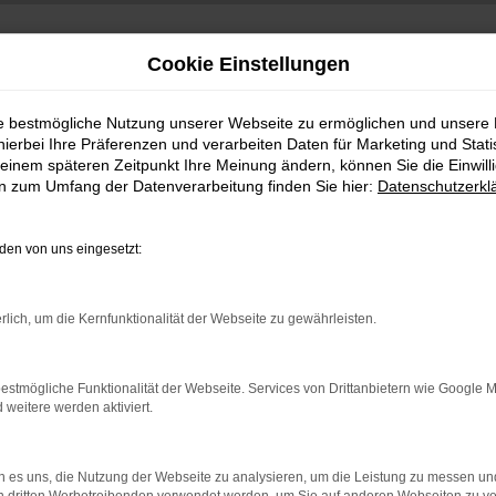
Cookie Einstellungen
ie bestmögliche Nutzung unserer Webseite zu ermöglichen und unsere
hierbei Ihre Präferenzen und verarbeiten Daten für Marketing und Stati
einem späteren Zeitpunkt Ihre Meinung ändern, können Sie die Einwillig
en zum Umfang der Datenverarbeitung finden Sie hier:
Datenschutzerkl
en von uns eingesetzt:
indung.
rlich, um die Kernfunktionalität der Webseite zu gewährleisten.
hine?
aden bestimmter Seiten verhindern. Funktioniert die Seite in e
estmögliche Funktionalität der Webseite. Services von Drittanbietern wie Google 
eitere werden aktiviert.
 zu beheben.
bssystem auf dem neuesten Stand sind.
 es uns, die Nutzung der Webseite zu analysieren, um die Leistung zu messen u