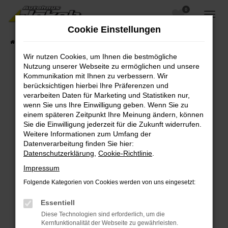
0
Zum
Hauptinhalt
Cookie Einstellungen
springen
Startseite
Fahrzeugangebote
Fahrzeugsuche
Wir nutzen Cookies, um Ihnen die bestmögliche
Nutzung unserer Webseite zu ermöglichen und unsere
Kommunikation mit Ihnen zu verbessern. Wir
berücksichtigen hierbei Ihre Präferenzen und
Fehler: Network Error
verarbeiten Daten für Marketing und Statistiken nur,
wenn Sie uns Ihre Einwilligung geben. Wenn Sie zu
Beim Laden ist ein Fehler aufgetreten.
einem späteren Zeitpunkt Ihre Meinung ändern, können
Hier sind ein paar Tipps, die dir helfen können:
Sie die Einwilligung jederzeit für die Zukunft widerrufen.
Weitere Informationen zum Umfang der
Überprüfe deine Firewall und deine
Datenverarbeitung finden Sie hier:
Internetverbindung.
Datenschutzerklärung
,
Cookie-Richtlinie
.
Laden andere Webseiten, zum Beispiel deine
Impressum
Suchmaschine?
Folgende Kategorien von Cookies werden von uns eingesetzt:
Prüfe deine Browsererweiterungen.
Manche Erweiterungen, wie Werbeblocker,
Essentiell
können das Laden bestimmter Seiten
Diese Technologien sind erforderlich, um die
verhindern. Funktioniert die Seite in einem
Kernfunktionalität der Webseite zu gewährleisten.