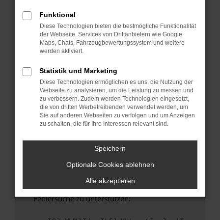
anderen Browser oder in einem privaten
Fenster?
Funktional
Diese Technologien bieten die bestmögliche Funktionalität
Starte dein Gerät neu.
der Webseite. Services von Drittanbietern wie Google
Das kann manchmal helfen, vorübergehende
Maps, Chats, Fahrzeugbewertungssystem und weitere
Probleme zu beheben.
werden aktiviert.
Stelle sicher, dass dein Browser und dein
Statistik und Marketing
Betriebssystem auf dem neuesten Stand
Diese Technologien ermöglichen es uns, die Nutzung der
sind.
Webseite zu analysieren, um die Leistung zu messen und
Veraltete Software birgt nicht nur ein
zu verbessern. Zudem werden Technologien eingesetzt,
Sicherheitsrisiko, sondern kann auch dazu
die von dritten Werbetreibenden verwendet werden, um
Sie auf anderen Webseiten zu verfolgen und um Anzeigen
führen, dass bestimmte Funktionen nicht mehr
zu schalten, die für Ihre Interessen relevant sind.
unterstützt werden.
Wende dich an den Webseitenbetreiber.
Speichern
Wenn du alle oben genannten Schritte versucht
Optionale Cookies ablehnen
hast, kontaktiere uns bitte. Wir werden
versuchen, das Problem zu beheben. Du kannst
Alle akzeptieren
uns diesen Text schicken, um uns bei der
Fehlersuche zu unterstützen: