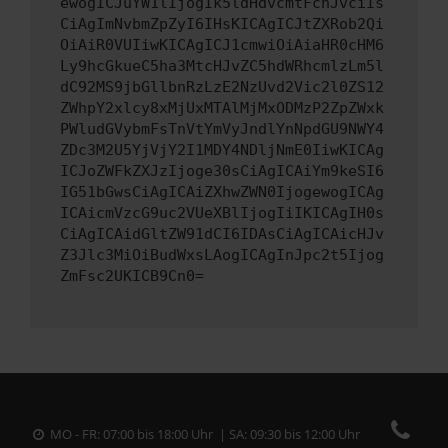
ewogICJuYW1lIjogIk5ldHdvcmtFcnJvciIs
CiAgImNvbmZpZyI6IHsKICAgICJtZXRob2Qi
OiAiR0VUIiwKICAgICJ1cmwiOiAiaHR0cHM6
Ly9hcGkueC5ha3MtcHJvZC5hdWRhcmlzLm5l
dC92MS9jbGllbnRzLzE2NzUvd2Vic2l0ZS12
ZWhpY2xlcy8xMjUxMTAlMjMxODMzP2ZpZWxk
PWludGVybmFsTnVtYmVyJndlYnNpdGU9NWY4
ZDc3M2U5YjVjY2I1MDY4NDljNmE0IiwKICAg
ICJoZWFkZXJzIjoge30sCiAgICAiYm9keSI6
IG51bGwsCiAgICAiZXhwZWN0IjogewogICAg
ICAicmVzcG9uc2VUeXBlIjogIiIKICAgIH0s
CiAgICAidGltZW91dCI6IDAsCiAgICAicHJv
Z3Jlc3MiOiBudWxsLAogICAgInJpc2t5Ijog
ZmFsc2UKICB9Cn0=
MO - FR: 07:00 bis 18:00 Uhr | SA: 09:30 bis 12:00 Uhr