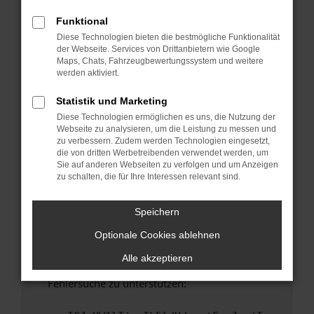
anderen Browser oder in einem privaten
Fenster?
Funktional
Diese Technologien bieten die bestmögliche Funktionalität
Starte dein Gerät neu.
der Webseite. Services von Drittanbietern wie Google
Das kann manchmal helfen, vorübergehende
Maps, Chats, Fahrzeugbewertungssystem und weitere
Probleme zu beheben.
werden aktiviert.
Stelle sicher, dass dein Browser und dein
Statistik und Marketing
Betriebssystem auf dem neuesten Stand
Diese Technologien ermöglichen es uns, die Nutzung der
sind.
Webseite zu analysieren, um die Leistung zu messen und
Veraltete Software birgt nicht nur ein
zu verbessern. Zudem werden Technologien eingesetzt,
Sicherheitsrisiko, sondern kann auch dazu
die von dritten Werbetreibenden verwendet werden, um
Sie auf anderen Webseiten zu verfolgen und um Anzeigen
führen, dass bestimmte Funktionen nicht mehr
zu schalten, die für Ihre Interessen relevant sind.
unterstützt werden.
Wende dich an den Webseitenbetreiber.
Speichern
Wenn du alle oben genannten Schritte versucht
Optionale Cookies ablehnen
hast, kontaktiere uns bitte. Wir werden
versuchen, das Problem zu beheben. Du kannst
Alle akzeptieren
uns diesen Text schicken, um uns bei der
Fehlersuche zu unterstützen: