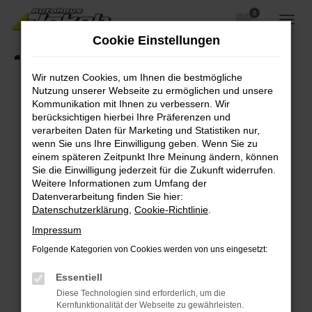
0
Zum
Hauptinhalt
Cookie Einstellungen
springen
Startseite
Fahrzeugangebote
Fahrzeugsuche
Wir nutzen Cookies, um Ihnen die bestmögliche
Nutzung unserer Webseite zu ermöglichen und unsere
Kommunikation mit Ihnen zu verbessern. Wir
berücksichtigen hierbei Ihre Präferenzen und
Fehler: Network Error
verarbeiten Daten für Marketing und Statistiken nur,
wenn Sie uns Ihre Einwilligung geben. Wenn Sie zu
Beim Laden ist ein Fehler aufgetreten.
einem späteren Zeitpunkt Ihre Meinung ändern, können
Hier sind ein paar Tipps, die dir helfen können:
Sie die Einwilligung jederzeit für die Zukunft widerrufen.
Weitere Informationen zum Umfang der
Überprüfe deine Firewall und deine
Datenverarbeitung finden Sie hier:
Internetverbindung.
Datenschutzerklärung
,
Cookie-Richtlinie
.
Laden andere Webseiten, zum Beispiel deine
Impressum
Suchmaschine?
Folgende Kategorien von Cookies werden von uns eingesetzt:
Prüfe deine Browsererweiterungen.
Manche Erweiterungen, wie Werbeblocker,
Essentiell
können das Laden bestimmter Seiten
Diese Technologien sind erforderlich, um die
verhindern. Funktioniert die Seite in einem
Kernfunktionalität der Webseite zu gewährleisten.