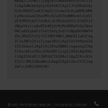
ewogICJuYW1lIjogIk5ldHdvcmtFcnJvciIs
CiAgImNvbmZpZyI6IHsKICAgICJtZXRob2Qi
OiAiR0VUIiwKICAgICJ1cmwiOiAiaHR0cHM6
Ly9hcGkueC5ha3MtcHJvZC5hdWRhcmlzLm5l
dC92MS9jbGllbnRzLzE2NzUvd2Vic2l0ZS12
ZWhpY2xlcy8xMTk4MjQlMjMxODMzP2ZpZWxk
PWludGVybmFsTnVtYmVyJndlYnNpdGU9NWY4
ZDc3M2U5YjVjY2I1MDY4NDljNmE0IiwKICAg
ICJoZWFkZXJzIjoge30sCiAgICAiYm9keSI6
IG51bGwsCiAgICAiZXhwZWN0IjogewogICAg
ICAicmVzcG9uc2VUeXBlIjogIiIKICAgIH0s
CiAgICAidGltZW91dCI6IDAsCiAgICAicHJv
Z3Jlc3MiOiBudWxsLAogICAgInJpc2t5Ijog
ZmFsc2UKICB9Cn0=
MO - FR: 07:00 bis 18:00 Uhr | SA: 09:30 bis 12:00 Uhr