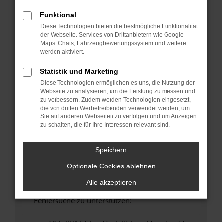
anderen Browser oder in einem privaten
Fenster?
Funktional
Diese Technologien bieten die bestmögliche Funktionalität
Starte dein Gerät neu.
der Webseite. Services von Drittanbietern wie Google
Das kann manchmal helfen, vorübergehende
Maps, Chats, Fahrzeugbewertungssystem und weitere
Probleme zu beheben.
werden aktiviert.
Stelle sicher, dass dein Browser und dein
Statistik und Marketing
Betriebssystem auf dem neuesten Stand
Diese Technologien ermöglichen es uns, die Nutzung der
sind.
Webseite zu analysieren, um die Leistung zu messen und
Veraltete Software birgt nicht nur ein
zu verbessern. Zudem werden Technologien eingesetzt,
Sicherheitsrisiko, sondern kann auch dazu
die von dritten Werbetreibenden verwendet werden, um
Sie auf anderen Webseiten zu verfolgen und um Anzeigen
führen, dass bestimmte Funktionen nicht mehr
zu schalten, die für Ihre Interessen relevant sind.
unterstützt werden.
Wende dich an den Webseitenbetreiber.
Speichern
Wenn du alle oben genannten Schritte versucht
Optionale Cookies ablehnen
hast, kontaktiere uns bitte. Wir werden
versuchen, das Problem zu beheben. Du kannst
Alle akzeptieren
uns diesen Text schicken, um uns bei der
Fehlersuche zu unterstützen: