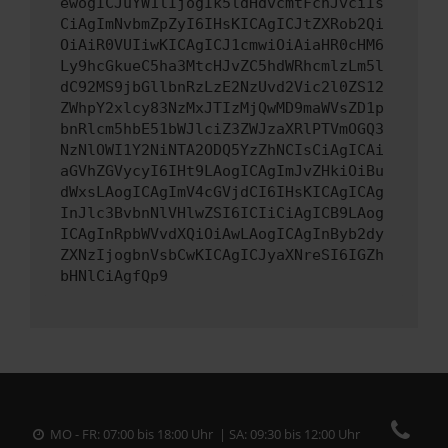
ewogICJuYW1lIjogIk5ldHdvcmtFcnJvciIs
CiAgImNvbmZpZyI6IHsKICAgICJtZXRob2Qi
OiAiR0VUIiwKICAgICJ1cmwiOiAiaHR0cHM6
Ly9hcGkueC5ha3MtcHJvZC5hdWRhcmlzLm5l
dC92MS9jbGllbnRzLzE2NzUvd2Vic2l0ZS12
ZWhpY2xlcy83NzMxJTIzMjQwMD9maWVsZD1p
bnRlcm5hbE51bWJlciZ3ZWJzaXRlPTVmOGQ3
NzNlOWI1Y2NiNTA2ODQ5YzZhNCIsCiAgICAi
aGVhZGVycyI6IHt9LAogICAgImJvZHkiOiBu
dWxsLAogICAgImV4cGVjdCI6IHsKICAgICAg
InJlc3BvbnNlVHlwZSI6ICIiCiAgICB9LAog
ICAgInRpbWVvdXQiOiAwLAogICAgInByb2dy
ZXNzIjogbnVsbCwKICAgICJyaXNreSI6IGZh
bHNlCiAgfQp9
MO - FR: 07:00 bis 18:00 Uhr | SA: 09:30 bis 12:00 Uhr