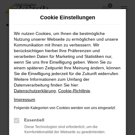
0
Zum
Hauptinhalt
Cookie Einstellungen
springen
Startseite
Fahrzeugangebote
Fahrzeugsuche
Wir nutzen Cookies, um Ihnen die bestmögliche
Nutzung unserer Webseite zu ermöglichen und unsere
Kommunikation mit Ihnen zu verbessern. Wir
berücksichtigen hierbei Ihre Präferenzen und
Fehler: Network Error
verarbeiten Daten für Marketing und Statistiken nur,
wenn Sie uns Ihre Einwilligung geben. Wenn Sie zu
Beim Laden ist ein Fehler aufgetreten.
einem späteren Zeitpunkt Ihre Meinung ändern, können
Hier sind ein paar Tipps, die dir helfen können:
Sie die Einwilligung jederzeit für die Zukunft widerrufen.
Weitere Informationen zum Umfang der
Überprüfe deine Firewall und deine
Datenverarbeitung finden Sie hier:
Internetverbindung.
Datenschutzerklärung
,
Cookie-Richtlinie
.
Laden andere Webseiten, zum Beispiel deine
Impressum
Suchmaschine?
Folgende Kategorien von Cookies werden von uns eingesetzt:
Prüfe deine Browsererweiterungen.
Manche Erweiterungen, wie Werbeblocker,
Essentiell
können das Laden bestimmter Seiten
Diese Technologien sind erforderlich, um die
verhindern. Funktioniert die Seite in einem
Kernfunktionalität der Webseite zu gewährleisten.