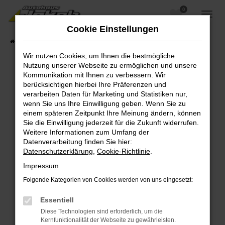
0
Zum
Hauptinhalt
Cookie Einstellungen
springen
Startseite
Fahrzeugangebote
Fahrzeugsuche
Wir nutzen Cookies, um Ihnen die bestmögliche
Nutzung unserer Webseite zu ermöglichen und unsere
Kommunikation mit Ihnen zu verbessern. Wir
berücksichtigen hierbei Ihre Präferenzen und
Fehler: Network Error
verarbeiten Daten für Marketing und Statistiken nur,
wenn Sie uns Ihre Einwilligung geben. Wenn Sie zu
Beim Laden ist ein Fehler aufgetreten.
einem späteren Zeitpunkt Ihre Meinung ändern, können
Hier sind ein paar Tipps, die dir helfen können:
Sie die Einwilligung jederzeit für die Zukunft widerrufen.
Weitere Informationen zum Umfang der
Überprüfe deine Firewall und deine
Datenverarbeitung finden Sie hier:
Internetverbindung.
Datenschutzerklärung
,
Cookie-Richtlinie
.
Laden andere Webseiten, zum Beispiel deine
Impressum
Suchmaschine?
Folgende Kategorien von Cookies werden von uns eingesetzt:
Prüfe deine Browsererweiterungen.
Manche Erweiterungen, wie Werbeblocker,
Essentiell
können das Laden bestimmter Seiten
Diese Technologien sind erforderlich, um die
verhindern. Funktioniert die Seite in einem
Kernfunktionalität der Webseite zu gewährleisten.