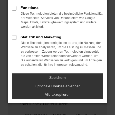
anderen Browser oder in einem privaten
Fenster?
Funktional
Diese Technologien bieten die bestmögliche Funktionalität
Starte dein Gerät neu.
der Webseite. Services von Drittanbietern wie Google
Das kann manchmal helfen, vorübergehende
Maps, Chats, Fahrzeugbewertungssystem und weitere
Probleme zu beheben.
werden aktiviert.
Stelle sicher, dass dein Browser und dein
Statistik und Marketing
Betriebssystem auf dem neuesten Stand
Diese Technologien ermöglichen es uns, die Nutzung der
sind.
Webseite zu analysieren, um die Leistung zu messen und
Veraltete Software birgt nicht nur ein
zu verbessern. Zudem werden Technologien eingesetzt,
Sicherheitsrisiko, sondern kann auch dazu
die von dritten Werbetreibenden verwendet werden, um
Sie auf anderen Webseiten zu verfolgen und um Anzeigen
führen, dass bestimmte Funktionen nicht mehr
zu schalten, die für Ihre Interessen relevant sind.
unterstützt werden.
Wende dich an den Webseitenbetreiber.
Speichern
Wenn du alle oben genannten Schritte versucht
Optionale Cookies ablehnen
hast, kontaktiere uns bitte. Wir werden
versuchen, das Problem zu beheben. Du kannst
Alle akzeptieren
uns diesen Text schicken, um uns bei der
Fehlersuche zu unterstützen: