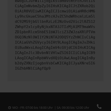
ewogICJuYW1lIjogIk5ldHdvcmtFcnJvciIs
CiAgImNvbmZpZyI6IHsKICAgICJtZXRob2Qi
OiAiR0VUIiwKICAgICJ1cmwiOiAiaHR0cHM6
Ly9hcGkueC5ha3MtcHJvZC5hdWRhcmlzLm5l
dC92MS9jbGllbnRzLzE2NzUvd2Vic2l0ZS12
ZWhpY2xlcy8yNjkxNTA3JTIzMjA1MT9maWVs
ZD1pbnRlcm5hbE51bWJlciZ3ZWJzaXRlPTVm
OGQ3NzNlOWI1Y2NiNTA2ODQ5YzZhNCIsCiAg
ICAiaGVhZGVycyI6IHt9LAogICAgImJvZHki
OiBudWxsLAogICAgImV4cGVjdCI6IHsKICAg
ICAgInJlc3BvbnNlVHlwZSI6ICIiCiAgICB9
LAogICAgInRpbWVvdXQiOiAwLAogICAgInBy
b2dyZXNzIjogbnVsbCwKICAgICJyaXNreSI6
IGZhbHNlCiAgfQp9
MO - FR: 07:00 bis 18:00 Uhr | SA: 09:30 bis 12:00 Uhr