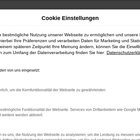
Cookie Einstellungen
ie bestmögliche Nutzung unserer Webseite zu ermöglichen und unsere
hierbei Ihre Präferenzen und verarbeiten Daten für Marketing und Stati
einem späteren Zeitpunkt Ihre Meinung ändern, können Sie die Einwillig
en zum Umfang der Datenverarbeitung finden Sie hier:
Datenschutzerkl
en von uns eingesetzt:
indung.
rlich, um die Kernfunktionalität der Webseite zu gewährleisten.
hine?
aden bestimmter Seiten verhindern. Funktioniert die Seite in e
estmögliche Funktionalität der Webseite. Services von Drittanbietern wie Google 
eitere werden aktiviert.
 zu beheben.
bssystem auf dem neuesten Stand sind.
 es uns, die Nutzung der Webseite zu analysieren, um die Leistung zu messen u