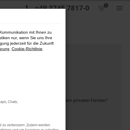
+49 3745 7817-0
0
 Kommunikation mit Ihnen zu
stiken nur, wenn Sie uns Ihre
ung jederzeit für die Zukunft
ärung
,
Cookie-Richtlinie
.
inem anderen Browser oder in einem privaten Fenster?
Maps, Chats,
nd zu verbessern. Zudem werden