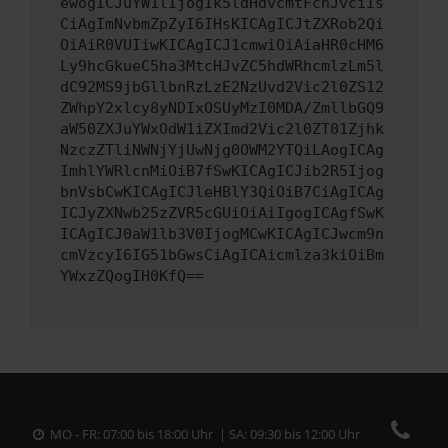
ewogICJuYW1lIjogIk5ldHdvcmtFcnJvciIs
CiAgImNvbmZpZyI6IHsKICAgICJtZXRob2Qi
OiAiR0VUIiwKICAgICJ1cmwiOiAiaHR0cHM6
Ly9hcGkueC5ha3MtcHJvZC5hdWRhcmlzLm5l
dC92MS9jbGllbnRzLzE2NzUvd2Vic2l0ZS12
ZWhpY2xlcy8yNDIxOSUyMzI0MDA/ZmllbGQ9
aW50ZXJuYWxOdW1iZXImd2Vic2l0ZT01Zjhk
NzczZTliNWNjYjUwNjg0OWM2YTQiLAogICAg
ImhlYWRlcnMiOiB7fSwKICAgICJib2R5Ijog
bnVsbCwKICAgICJleHBlY3QiOiB7CiAgICAg
ICJyZXNwb25zZVR5cGUiOiAiIgogICAgfSwK
ICAgICJ0aW1lb3V0IjogMCwKICAgICJwcm9n
cmVzcyI6IG51bGwsCiAgICAicmlza3kiOiBm
YWxzZQogIH0KfQ==
MO - FR: 07:00 bis 18:00 Uhr | SA: 09:30 bis 12:00 Uhr