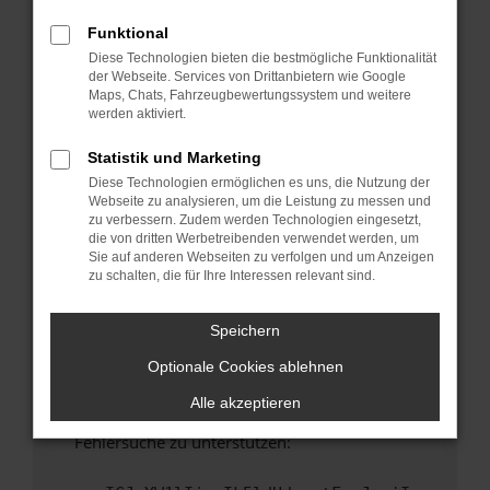
anderen Browser oder in einem privaten
Fenster?
Funktional
Diese Technologien bieten die bestmögliche Funktionalität
Starte dein Gerät neu.
der Webseite. Services von Drittanbietern wie Google
Das kann manchmal helfen, vorübergehende
Maps, Chats, Fahrzeugbewertungssystem und weitere
Probleme zu beheben.
werden aktiviert.
Stelle sicher, dass dein Browser und dein
Statistik und Marketing
Betriebssystem auf dem neuesten Stand
Diese Technologien ermöglichen es uns, die Nutzung der
sind.
Webseite zu analysieren, um die Leistung zu messen und
Veraltete Software birgt nicht nur ein
zu verbessern. Zudem werden Technologien eingesetzt,
Sicherheitsrisiko, sondern kann auch dazu
die von dritten Werbetreibenden verwendet werden, um
Sie auf anderen Webseiten zu verfolgen und um Anzeigen
führen, dass bestimmte Funktionen nicht mehr
zu schalten, die für Ihre Interessen relevant sind.
unterstützt werden.
Wende dich an den Webseitenbetreiber.
Speichern
Wenn du alle oben genannten Schritte versucht
Optionale Cookies ablehnen
hast, kontaktiere uns bitte. Wir werden
versuchen, das Problem zu beheben. Du kannst
Alle akzeptieren
uns diesen Text schicken, um uns bei der
Fehlersuche zu unterstützen: