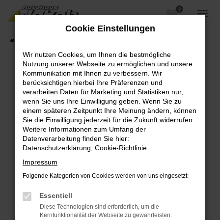
0
Zum
Hauptinhalt
Cookie Einstellungen
springen
Startseite
Fahrzeugangebote
Fahrzeugsuche
Wir nutzen Cookies, um Ihnen die bestmögliche
Nutzung unserer Webseite zu ermöglichen und unsere
Kommunikation mit Ihnen zu verbessern. Wir
berücksichtigen hierbei Ihre Präferenzen und
Fehler: Network Error
verarbeiten Daten für Marketing und Statistiken nur,
wenn Sie uns Ihre Einwilligung geben. Wenn Sie zu
Beim Laden ist ein Fehler aufgetreten.
einem späteren Zeitpunkt Ihre Meinung ändern, können
Hier sind ein paar Tipps, die dir helfen können:
Sie die Einwilligung jederzeit für die Zukunft widerrufen.
Weitere Informationen zum Umfang der
Überprüfe deine Firewall und deine
Datenverarbeitung finden Sie hier:
Internetverbindung.
Datenschutzerklärung
,
Cookie-Richtlinie
.
Laden andere Webseiten, zum Beispiel deine
Impressum
Suchmaschine?
Folgende Kategorien von Cookies werden von uns eingesetzt:
Prüfe deine Browsererweiterungen.
Manche Erweiterungen, wie Werbeblocker,
Essentiell
können das Laden bestimmter Seiten
Diese Technologien sind erforderlich, um die
verhindern. Funktioniert die Seite in einem
Kernfunktionalität der Webseite zu gewährleisten.