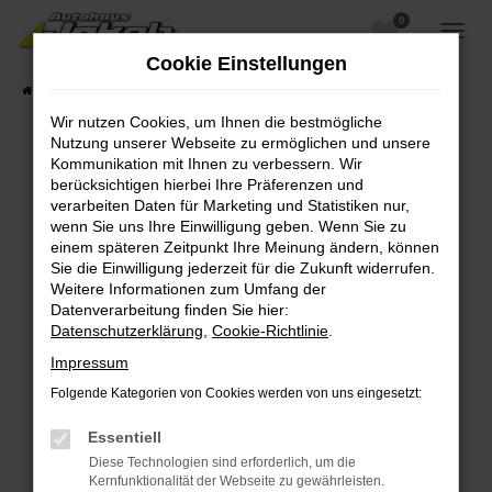
0
Zum
Hauptinhalt
Cookie Einstellungen
springen
Startseite
Fahrzeugangebote
Fahrzeugsuche
Wir nutzen Cookies, um Ihnen die bestmögliche
Nutzung unserer Webseite zu ermöglichen und unsere
Kommunikation mit Ihnen zu verbessern. Wir
berücksichtigen hierbei Ihre Präferenzen und
Fehler: Network Error
verarbeiten Daten für Marketing und Statistiken nur,
wenn Sie uns Ihre Einwilligung geben. Wenn Sie zu
Beim Laden ist ein Fehler aufgetreten.
einem späteren Zeitpunkt Ihre Meinung ändern, können
Hier sind ein paar Tipps, die dir helfen können:
Sie die Einwilligung jederzeit für die Zukunft widerrufen.
Weitere Informationen zum Umfang der
Überprüfe deine Firewall und deine
Datenverarbeitung finden Sie hier:
Internetverbindung.
Datenschutzerklärung
,
Cookie-Richtlinie
.
Laden andere Webseiten, zum Beispiel deine
Impressum
Suchmaschine?
Folgende Kategorien von Cookies werden von uns eingesetzt:
Prüfe deine Browsererweiterungen.
Manche Erweiterungen, wie Werbeblocker,
Essentiell
können das Laden bestimmter Seiten
Diese Technologien sind erforderlich, um die
verhindern. Funktioniert die Seite in einem
Kernfunktionalität der Webseite zu gewährleisten.