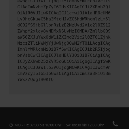
ewogICJuYW1lIjogIk5ldHdvcmtFcnJvciIs
CiAgImNvbmZpZyI6IHsKICAgICJtZXRob2Qi
OiAiR0VUIiwKICAgICJ1cmwiOiAiaHR0cHM6
Ly9hcGkueC5ha3MtcHJvZC5hdWRhcmlzLm5l
dC92MS9jbGllbnRzLzE2NzUvd2Vic2l0ZS12
ZWhpY2xlcy8yNDMxNSUyMzI0MDA/ZmllbGQ9
aW50ZXJuYWxOdW1iZXImd2Vic2l0ZT01Zjhk
NzczZTliNWNjYjUwNjg0OWM2YTQiLAogICAg
ImhlYWRlcnMiOiB7fSwKICAgICJib2R5Ijog
bnVsbCwKICAgICJleHBlY3QiOiB7CiAgICAg
ICJyZXNwb25zZVR5cGUiOiAiIgogICAgfSwK
ICAgICJ0aW1lb3V0IjogMCwKICAgICJwcm9n
cmVzcyI6IG51bGwsCiAgICAicmlza3kiOiBm
YWxzZQogIH0KfQ==
MO - FR: 07:00 bis 18:00 Uhr | SA: 09:30 bis 12:00 Uhr