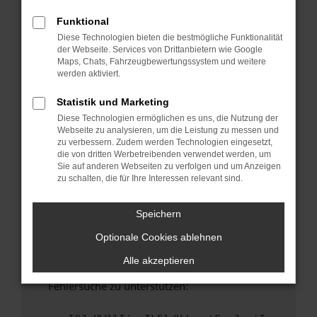
anderen Browser oder in einem privaten
Fenster?
Funktional
Diese Technologien bieten die bestmögliche Funktionalität
Starte dein Gerät neu.
der Webseite. Services von Drittanbietern wie Google
Das kann manchmal helfen, vorübergehende
Maps, Chats, Fahrzeugbewertungssystem und weitere
Probleme zu beheben.
werden aktiviert.
Stelle sicher, dass dein Browser und dein
Statistik und Marketing
Betriebssystem auf dem neuesten Stand
Diese Technologien ermöglichen es uns, die Nutzung der
sind.
Webseite zu analysieren, um die Leistung zu messen und
Veraltete Software birgt nicht nur ein
zu verbessern. Zudem werden Technologien eingesetzt,
Sicherheitsrisiko, sondern kann auch dazu
die von dritten Werbetreibenden verwendet werden, um
Sie auf anderen Webseiten zu verfolgen und um Anzeigen
führen, dass bestimmte Funktionen nicht mehr
zu schalten, die für Ihre Interessen relevant sind.
unterstützt werden.
Wende dich an den Webseitenbetreiber.
Speichern
Wenn du alle oben genannten Schritte versucht
Optionale Cookies ablehnen
hast, kontaktiere uns bitte. Wir werden
versuchen, das Problem zu beheben. Du kannst
Alle akzeptieren
uns diesen Text schicken, um uns bei der
Fehlersuche zu unterstützen: