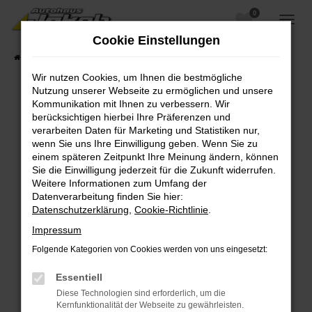
0
Zum
Hauptinhalt
Cookie Einstellungen
springen
Startseite
Fahrzeugangebote
Fahrzeugsuche
Wir nutzen Cookies, um Ihnen die bestmögliche
Nutzung unserer Webseite zu ermöglichen und unsere
Kommunikation mit Ihnen zu verbessern. Wir
berücksichtigen hierbei Ihre Präferenzen und
Fehler: Network Error
verarbeiten Daten für Marketing und Statistiken nur,
wenn Sie uns Ihre Einwilligung geben. Wenn Sie zu
Beim Laden ist ein Fehler aufgetreten.
einem späteren Zeitpunkt Ihre Meinung ändern, können
Hier sind ein paar Tipps, die dir helfen können:
Sie die Einwilligung jederzeit für die Zukunft widerrufen.
Weitere Informationen zum Umfang der
Überprüfe deine Firewall und deine
Datenverarbeitung finden Sie hier:
Internetverbindung.
Datenschutzerklärung
,
Cookie-Richtlinie
.
Laden andere Webseiten, zum Beispiel deine
Impressum
Suchmaschine?
Folgende Kategorien von Cookies werden von uns eingesetzt:
Prüfe deine Browsererweiterungen.
Manche Erweiterungen, wie Werbeblocker,
Essentiell
können das Laden bestimmter Seiten
Diese Technologien sind erforderlich, um die
verhindern. Funktioniert die Seite in einem
Kernfunktionalität der Webseite zu gewährleisten.