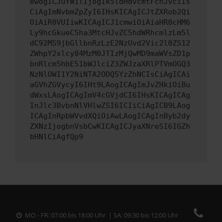
ewogICJuYW1lIjogIk5ldHdvcmtFcnJvciIs
CiAgImNvbmZpZyI6IHsKICAgICJtZXRob2Qi
OiAiR0VUIiwKICAgICJ1cmwiOiAiaHR0cHM6
Ly9hcGkueC5ha3MtcHJvZC5hdWRhcmlzLm5l
dC92MS9jbGllbnRzLzE2NzUvd2Vic2l0ZS12
ZWhpY2xlcy84MzM0JTIzMjQwMD9maWVsZD1p
bnRlcm5hbE51bWJlciZ3ZWJzaXRlPTVmOGQ3
NzNlOWI1Y2NiNTA2ODQ5YzZhNCIsCiAgICAi
aGVhZGVycyI6IHt9LAogICAgImJvZHkiOiBu
dWxsLAogICAgImV4cGVjdCI6IHsKICAgICAg
InJlc3BvbnNlVHlwZSI6ICIiCiAgICB9LAog
ICAgInRpbWVvdXQiOiAwLAogICAgInByb2dy
ZXNzIjogbnVsbCwKICAgICJyaXNreSI6IGZh
bHNlCiAgfQp9
MO - FR: 07:00 bis 18:00 Uhr | SA: 09:30 bis 12:00 Uhr