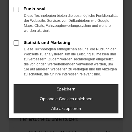
anderen Browser oder in einem privaten
Fenster?
Funktional
Diese Technologien bieten die bestmögliche Funktionalität
Starte dein Gerät neu.
der Webseite. Services von Drittanbietern wie Google
Das kann manchmal helfen, vorübergehende
Maps, Chats, Fahrzeugbewertungssystem und weitere
Probleme zu beheben.
werden aktiviert.
Stelle sicher, dass dein Browser und dein
Statistik und Marketing
Betriebssystem auf dem neuesten Stand
Diese Technologien ermöglichen es uns, die Nutzung der
sind.
Webseite zu analysieren, um die Leistung zu messen und
Veraltete Software birgt nicht nur ein
zu verbessern. Zudem werden Technologien eingesetzt,
Sicherheitsrisiko, sondern kann auch dazu
die von dritten Werbetreibenden verwendet werden, um
Sie auf anderen Webseiten zu verfolgen und um Anzeigen
führen, dass bestimmte Funktionen nicht mehr
zu schalten, die für Ihre Interessen relevant sind.
unterstützt werden.
Wende dich an den Webseitenbetreiber.
Speichern
Wenn du alle oben genannten Schritte versucht
Optionale Cookies ablehnen
hast, kontaktiere uns bitte. Wir werden
versuchen, das Problem zu beheben. Du kannst
Alle akzeptieren
uns diesen Text schicken, um uns bei der
Fehlersuche zu unterstützen: