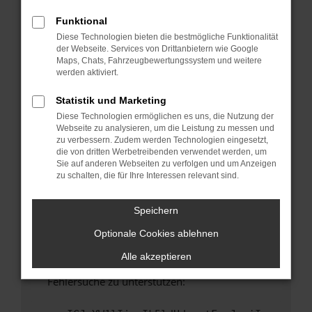
anderen Browser oder in einem privaten
Fenster?
Funktional
Diese Technologien bieten die bestmögliche Funktionalität
Starte dein Gerät neu.
der Webseite. Services von Drittanbietern wie Google
Das kann manchmal helfen, vorübergehende
Maps, Chats, Fahrzeugbewertungssystem und weitere
Probleme zu beheben.
werden aktiviert.
Stelle sicher, dass dein Browser und dein
Statistik und Marketing
Betriebssystem auf dem neuesten Stand
Diese Technologien ermöglichen es uns, die Nutzung der
sind.
Webseite zu analysieren, um die Leistung zu messen und
Veraltete Software birgt nicht nur ein
zu verbessern. Zudem werden Technologien eingesetzt,
Sicherheitsrisiko, sondern kann auch dazu
die von dritten Werbetreibenden verwendet werden, um
Sie auf anderen Webseiten zu verfolgen und um Anzeigen
führen, dass bestimmte Funktionen nicht mehr
zu schalten, die für Ihre Interessen relevant sind.
unterstützt werden.
Wende dich an den Webseitenbetreiber.
Speichern
Wenn du alle oben genannten Schritte versucht
Optionale Cookies ablehnen
hast, kontaktiere uns bitte. Wir werden
versuchen, das Problem zu beheben. Du kannst
Alle akzeptieren
uns diesen Text schicken, um uns bei der
Fehlersuche zu unterstützen: