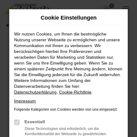
0
Zum
Hauptinhalt
Cookie Einstellungen
springen
Startseite
Fahrzeugangebote
Fahrzeugsuche
Wir nutzen Cookies, um Ihnen die bestmögliche
Nutzung unserer Webseite zu ermöglichen und unsere
Kommunikation mit Ihnen zu verbessern. Wir
berücksichtigen hierbei Ihre Präferenzen und
Fehler: Network Error
verarbeiten Daten für Marketing und Statistiken nur,
wenn Sie uns Ihre Einwilligung geben. Wenn Sie zu
Beim Laden ist ein Fehler aufgetreten.
einem späteren Zeitpunkt Ihre Meinung ändern, können
Hier sind ein paar Tipps, die dir helfen können:
Sie die Einwilligung jederzeit für die Zukunft widerrufen.
Weitere Informationen zum Umfang der
Überprüfe deine Firewall und deine
Datenverarbeitung finden Sie hier:
Internetverbindung.
Datenschutzerklärung
,
Cookie-Richtlinie
.
Laden andere Webseiten, zum Beispiel deine
Impressum
Suchmaschine?
Folgende Kategorien von Cookies werden von uns eingesetzt:
Prüfe deine Browsererweiterungen.
Manche Erweiterungen, wie Werbeblocker,
Essentiell
können das Laden bestimmter Seiten
Diese Technologien sind erforderlich, um die
verhindern. Funktioniert die Seite in einem
Kernfunktionalität der Webseite zu gewährleisten.