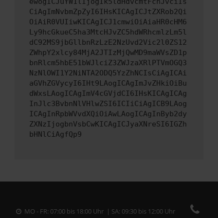
ewogICJuYW1lIjogIk5ldHdvcmtFcnJvciIs
CiAgImNvbmZpZyI6IHsKICAgICJtZXRob2Qi
OiAiR0VUIiwKICAgICJ1cmwiOiAiaHR0cHM6
Ly9hcGkueC5ha3MtcHJvZC5hdWRhcmlzLm5l
dC92MS9jbGllbnRzLzE2NzUvd2Vic2l0ZS12
ZWhpY2xlcy84MjA2JTIzMjQwMD9maWVsZD1p
bnRlcm5hbE51bWJlciZ3ZWJzaXRlPTVmOGQ3
NzNlOWI1Y2NiNTA2ODQ5YzZhNCIsCiAgICAi
aGVhZGVycyI6IHt9LAogICAgImJvZHkiOiBu
dWxsLAogICAgImV4cGVjdCI6IHsKICAgICAg
InJlc3BvbnNlVHlwZSI6ICIiCiAgICB9LAog
ICAgInRpbWVvdXQiOiAwLAogICAgInByb2dy
ZXNzIjogbnVsbCwKICAgICJyaXNreSI6IGZh
bHNlCiAgfQp9
MO - FR: 07:00 bis 18:00 Uhr | SA: 09:30 bis 12:00 Uhr