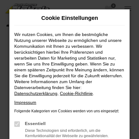
0
Zum
Hauptinhalt
Cookie Einstellungen
springen
Startseite
Fahrzeugangebote
Fahrzeugsuche
Wir nutzen Cookies, um Ihnen die bestmögliche
Nutzung unserer Webseite zu ermöglichen und unsere
Kommunikation mit Ihnen zu verbessern. Wir
berücksichtigen hierbei Ihre Präferenzen und
Fehler: Network Error
verarbeiten Daten für Marketing und Statistiken nur,
wenn Sie uns Ihre Einwilligung geben. Wenn Sie zu
Beim Laden ist ein Fehler aufgetreten.
einem späteren Zeitpunkt Ihre Meinung ändern, können
Hier sind ein paar Tipps, die dir helfen können:
Sie die Einwilligung jederzeit für die Zukunft widerrufen.
Weitere Informationen zum Umfang der
Überprüfe deine Firewall und deine
Datenverarbeitung finden Sie hier:
Internetverbindung.
Datenschutzerklärung
,
Cookie-Richtlinie
.
Laden andere Webseiten, zum Beispiel deine
Impressum
Suchmaschine?
Folgende Kategorien von Cookies werden von uns eingesetzt:
Prüfe deine Browsererweiterungen.
Manche Erweiterungen, wie Werbeblocker,
Essentiell
können das Laden bestimmter Seiten
Diese Technologien sind erforderlich, um die
verhindern. Funktioniert die Seite in einem
Kernfunktionalität der Webseite zu gewährleisten.