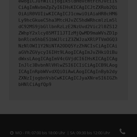
ewogICJuYW1lIjogIk5ldHdvcmtFcnJvciIs
CiAgImNvbmZpZyI6IHsKICAgICJtZXRob2Qi
OiAiR0VUIiwKICAgICJ1cmwiOiAiaHR0cHM6
Ly9hcGkueC5ha3MtcHJvZC5hdWRhcmlzLm5l
dC92MS9jbGllbnRzLzE2NzUvd2Vic2l0ZS12
ZWhpY2xlcy85MTI1JTIzMjQwMD9maWVsZD1p
bnRlcm5hbE51bWJlciZ3ZWJzaXRlPTVmOGQ3
NzNlOWI1Y2NiNTA2ODQ5YzZhNCIsCiAgICAi
aGVhZGVycyI6IHt9LAogICAgImJvZHkiOiBu
dWxsLAogICAgImV4cGVjdCI6IHsKICAgICAg
InJlc3BvbnNlVHlwZSI6ICIiCiAgICB9LAog
ICAgInRpbWVvdXQiOiAwLAogICAgInByb2dy
ZXNzIjogbnVsbCwKICAgICJyaXNreSI6IGZh
bHNlCiAgfQp9
MO - FR: 07:00 bis 18:00 Uhr | SA: 09:30 bis 12:00 Uhr