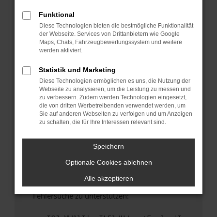
anderen Browser oder in einem privaten
Fenster?
Funktional
Diese Technologien bieten die bestmögliche Funktionalität
Starte dein Gerät neu.
der Webseite. Services von Drittanbietern wie Google
Das kann manchmal helfen, vorübergehende
Maps, Chats, Fahrzeugbewertungssystem und weitere
Probleme zu beheben.
werden aktiviert.
Stelle sicher, dass dein Browser und dein
Statistik und Marketing
Betriebssystem auf dem neuesten Stand
Diese Technologien ermöglichen es uns, die Nutzung der
sind.
Webseite zu analysieren, um die Leistung zu messen und
Veraltete Software birgt nicht nur ein
zu verbessern. Zudem werden Technologien eingesetzt,
Sicherheitsrisiko, sondern kann auch dazu
die von dritten Werbetreibenden verwendet werden, um
Sie auf anderen Webseiten zu verfolgen und um Anzeigen
führen, dass bestimmte Funktionen nicht mehr
zu schalten, die für Ihre Interessen relevant sind.
unterstützt werden.
Wende dich an den Webseitenbetreiber.
Speichern
Wenn du alle oben genannten Schritte versucht
Optionale Cookies ablehnen
hast, kontaktiere uns bitte. Wir werden
versuchen, das Problem zu beheben. Du kannst
Alle akzeptieren
uns diesen Text schicken, um uns bei der
Fehlersuche zu unterstützen: