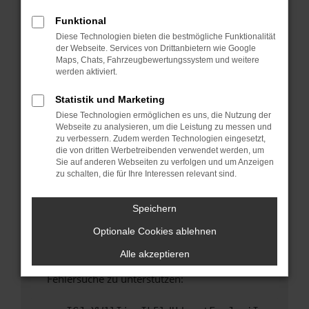
anderen Browser oder in einem privaten
Fenster?
Funktional
Diese Technologien bieten die bestmögliche Funktionalität
Starte dein Gerät neu.
der Webseite. Services von Drittanbietern wie Google
Das kann manchmal helfen, vorübergehende
Maps, Chats, Fahrzeugbewertungssystem und weitere
Probleme zu beheben.
werden aktiviert.
Stelle sicher, dass dein Browser und dein
Statistik und Marketing
Betriebssystem auf dem neuesten Stand
Diese Technologien ermöglichen es uns, die Nutzung der
sind.
Webseite zu analysieren, um die Leistung zu messen und
Veraltete Software birgt nicht nur ein
zu verbessern. Zudem werden Technologien eingesetzt,
Sicherheitsrisiko, sondern kann auch dazu
die von dritten Werbetreibenden verwendet werden, um
Sie auf anderen Webseiten zu verfolgen und um Anzeigen
führen, dass bestimmte Funktionen nicht mehr
zu schalten, die für Ihre Interessen relevant sind.
unterstützt werden.
Wende dich an den Webseitenbetreiber.
Speichern
Wenn du alle oben genannten Schritte versucht
Optionale Cookies ablehnen
hast, kontaktiere uns bitte. Wir werden
versuchen, das Problem zu beheben. Du kannst
Alle akzeptieren
uns diesen Text schicken, um uns bei der
Fehlersuche zu unterstützen: