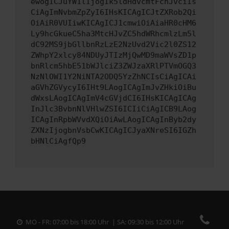
ewogICJuYW1lIjogIk5ldHdvcmtFcnJvciIs
CiAgImNvbmZpZyI6IHsKICAgICJtZXRob2Qi
OiAiR0VUIiwKICAgICJ1cmwiOiAiaHR0cHM6
Ly9hcGkueC5ha3MtcHJvZC5hdWRhcmlzLm5l
dC92MS9jbGllbnRzLzE2NzUvd2Vic2l0ZS12
ZWhpY2xlcy84NDUyJTIzMjQwMD9maWVsZD1p
bnRlcm5hbE51bWJlciZ3ZWJzaXRlPTVmOGQ3
NzNlOWI1Y2NiNTA2ODQ5YzZhNCIsCiAgICAi
aGVhZGVycyI6IHt9LAogICAgImJvZHkiOiBu
dWxsLAogICAgImV4cGVjdCI6IHsKICAgICAg
InJlc3BvbnNlVHlwZSI6ICIiCiAgICB9LAog
ICAgInRpbWVvdXQiOiAwLAogICAgInByb2dy
ZXNzIjogbnVsbCwKICAgICJyaXNreSI6IGZh
bHNlCiAgfQp9
MO - FR: 07:00 bis 18:00 Uhr | SA: 09:30 bis 12:00 Uhr