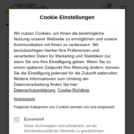
0
Zum
Hauptinhalt
Cookie Einstellungen
springen
Startseite
Fahrzeugangebote
Fahrzeugsuche
Wir nutzen Cookies, um Ihnen die bestmögliche
Nutzung unserer Webseite zu ermöglichen und unsere
Kommunikation mit Ihnen zu verbessern. Wir
berücksichtigen hierbei Ihre Präferenzen und
Fehler: Network Error
verarbeiten Daten für Marketing und Statistiken nur,
wenn Sie uns Ihre Einwilligung geben. Wenn Sie zu
Beim Laden ist ein Fehler aufgetreten.
einem späteren Zeitpunkt Ihre Meinung ändern, können
Hier sind ein paar Tipps, die dir helfen können:
Sie die Einwilligung jederzeit für die Zukunft widerrufen.
Weitere Informationen zum Umfang der
Überprüfe deine Firewall und deine
Datenverarbeitung finden Sie hier:
Internetverbindung.
Datenschutzerklärung
,
Cookie-Richtlinie
.
Laden andere Webseiten, zum Beispiel deine
Impressum
Suchmaschine?
Folgende Kategorien von Cookies werden von uns eingesetzt:
Prüfe deine Browsererweiterungen.
Manche Erweiterungen, wie Werbeblocker,
Essentiell
können das Laden bestimmter Seiten
Diese Technologien sind erforderlich, um die
verhindern. Funktioniert die Seite in einem
Kernfunktionalität der Webseite zu gewährleisten.