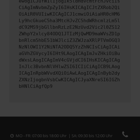
ewogICJuYW1lIjogIk5ldHdvcmtFcnJvciIs
CiAgImNvbmZpZyI6IHsKICAgICJtZXRob2Qi
OiAiR0VUIiwKICAgICJ1cmwiOiAiaHR0cHM6
Ly9hcGkueC5ha3MtcHJvZC5hdWRhcmlzLm5l
dC92MS9jbGllbnRzLzE2NzUvd2Vic2l0ZS12
ZWhpY2xlcy84ODQ1JTIzMjQwMD9maWVsZD1p
bnRlcm5hbE51bWJlciZ3ZWJzaXRlPTVmOGQ3
NzNlOWI1Y2NiNTA2ODQ5YzZhNCIsCiAgICAi
aGVhZGVycyI6IHt9LAogICAgImJvZHkiOiBu
dWxsLAogICAgImV4cGVjdCI6IHsKICAgICAg
InJlc3BvbnNlVHlwZSI6ICIiCiAgICB9LAog
ICAgInRpbWVvdXQiOiAwLAogICAgInByb2dy
ZXNzIjogbnVsbCwKICAgICJyaXNreSI6IGZh
bHNlCiAgfQp9
MO - FR: 07:00 bis 18:00 Uhr | SA: 09:30 bis 12:00 Uhr