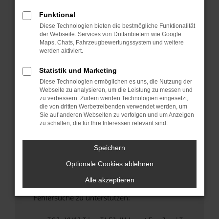
anderen Browser oder in einem privaten
Fenster?
Funktional
Diese Technologien bieten die bestmögliche Funktionalität
Starte dein Gerät neu.
der Webseite. Services von Drittanbietern wie Google
Das kann manchmal helfen, vorübergehende
Maps, Chats, Fahrzeugbewertungssystem und weitere
Probleme zu beheben.
werden aktiviert.
Stelle sicher, dass dein Browser und dein
Statistik und Marketing
Betriebssystem auf dem neuesten Stand
Diese Technologien ermöglichen es uns, die Nutzung der
sind.
Webseite zu analysieren, um die Leistung zu messen und
Veraltete Software birgt nicht nur ein
zu verbessern. Zudem werden Technologien eingesetzt,
Sicherheitsrisiko, sondern kann auch dazu
die von dritten Werbetreibenden verwendet werden, um
Sie auf anderen Webseiten zu verfolgen und um Anzeigen
führen, dass bestimmte Funktionen nicht mehr
zu schalten, die für Ihre Interessen relevant sind.
unterstützt werden.
Wende dich an den Webseitenbetreiber.
Speichern
Wenn du alle oben genannten Schritte versucht
Optionale Cookies ablehnen
hast, kontaktiere uns bitte. Wir werden
versuchen, das Problem zu beheben. Du kannst
Alle akzeptieren
uns diesen Text schicken, um uns bei der
Fehlersuche zu unterstützen: