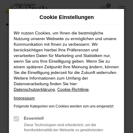
0
Zum
Hauptinhalt
Cookie Einstellungen
springen
Startseite
Fahrzeugangebote
Fahrzeugsuche
Wir nutzen Cookies, um Ihnen die bestmögliche
Nutzung unserer Webseite zu ermöglichen und unsere
Kommunikation mit Ihnen zu verbessern. Wir
berücksichtigen hierbei Ihre Präferenzen und
Fehler: Network Error
verarbeiten Daten für Marketing und Statistiken nur,
wenn Sie uns Ihre Einwilligung geben. Wenn Sie zu
Beim Laden ist ein Fehler aufgetreten.
einem späteren Zeitpunkt Ihre Meinung ändern, können
Hier sind ein paar Tipps, die dir helfen können:
Sie die Einwilligung jederzeit für die Zukunft widerrufen.
Weitere Informationen zum Umfang der
Überprüfe deine Firewall und deine
Datenverarbeitung finden Sie hier:
Internetverbindung.
Datenschutzerklärung
,
Cookie-Richtlinie
.
Laden andere Webseiten, zum Beispiel deine
Impressum
Suchmaschine?
Folgende Kategorien von Cookies werden von uns eingesetzt:
Prüfe deine Browsererweiterungen.
Manche Erweiterungen, wie Werbeblocker,
Essentiell
können das Laden bestimmter Seiten
Diese Technologien sind erforderlich, um die
verhindern. Funktioniert die Seite in einem
Kernfunktionalität der Webseite zu gewährleisten.