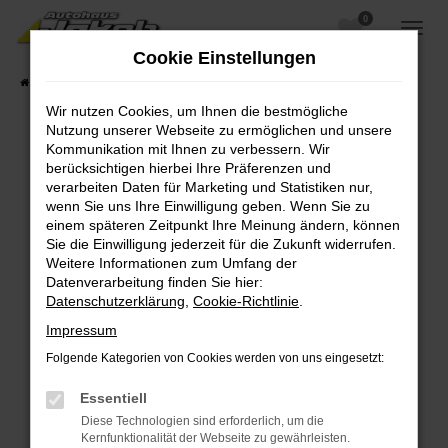
0
Zum
Hauptinhalt
Cookie Einstellungen
springen
Startseite
Fahrzeugangebote
Fahrzeugsuche
Wir nutzen Cookies, um Ihnen die bestmögliche
Nutzung unserer Webseite zu ermöglichen und unsere
Kommunikation mit Ihnen zu verbessern. Wir
berücksichtigen hierbei Ihre Präferenzen und
Fehler: Network Error
verarbeiten Daten für Marketing und Statistiken nur,
wenn Sie uns Ihre Einwilligung geben. Wenn Sie zu
Beim Laden ist ein Fehler aufgetreten.
einem späteren Zeitpunkt Ihre Meinung ändern, können
Hier sind ein paar Tipps, die dir helfen können:
Sie die Einwilligung jederzeit für die Zukunft widerrufen.
Weitere Informationen zum Umfang der
Überprüfe deine Firewall und deine
Datenverarbeitung finden Sie hier:
Internetverbindung.
Datenschutzerklärung
,
Cookie-Richtlinie
.
Laden andere Webseiten, zum Beispiel deine
Impressum
Suchmaschine?
Folgende Kategorien von Cookies werden von uns eingesetzt:
Prüfe deine Browsererweiterungen.
Manche Erweiterungen, wie Werbeblocker,
Essentiell
können das Laden bestimmter Seiten
Diese Technologien sind erforderlich, um die
verhindern. Funktioniert die Seite in einem
Kernfunktionalität der Webseite zu gewährleisten.