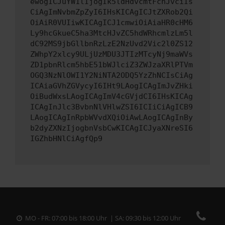
ewogICJuYW1lIjogIk5ldHdvcmtFcnJvciIs
CiAgImNvbmZpZyI6IHsKICAgICJtZXRob2Qi
OiAiR0VUIiwKICAgICJ1cmwiOiAiaHR0cHM6
Ly9hcGkueC5ha3MtcHJvZC5hdWRhcmlzLm5l
dC92MS9jbGllbnRzLzE2NzUvd2Vic2l0ZS12
ZWhpY2xlcy9ULjUzMDU3JTIzMTcyNj9maWVs
ZD1pbnRlcm5hbE51bWJlciZ3ZWJzaXRlPTVm
OGQ3NzNlOWI1Y2NiNTA2ODQ5YzZhNCIsCiAg
ICAiaGVhZGVycyI6IHt9LAogICAgImJvZHki
OiBudWxsLAogICAgImV4cGVjdCI6IHsKICAg
ICAgInJlc3BvbnNlVHlwZSI6ICIiCiAgICB9
LAogICAgInRpbWVvdXQiOiAwLAogICAgInBy
b2dyZXNzIjogbnVsbCwKICAgICJyaXNreSI6
IGZhbHNlCiAgfQp9
MO - FR: 07:00 bis 18:00 Uhr | SA: 09:30 bis 12:00 Uhr