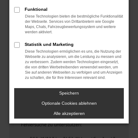
anderen Browser oder in einem privaten
Fenster?
Funktional
Diese Technologien bieten die bestmögliche Funktionalität
Starte dein Gerät neu.
der Webseite. Services von Drittanbietern wie Google
Das kann manchmal helfen, vorübergehende
Maps, Chats, Fahrzeugbewertungssystem und weitere
Probleme zu beheben.
werden aktiviert.
Stelle sicher, dass dein Browser und dein
Statistik und Marketing
Betriebssystem auf dem neuesten Stand
Diese Technologien ermöglichen es uns, die Nutzung der
sind.
Webseite zu analysieren, um die Leistung zu messen und
Veraltete Software birgt nicht nur ein
zu verbessern. Zudem werden Technologien eingesetzt,
Sicherheitsrisiko, sondern kann auch dazu
die von dritten Werbetreibenden verwendet werden, um
Sie auf anderen Webseiten zu verfolgen und um Anzeigen
führen, dass bestimmte Funktionen nicht mehr
zu schalten, die für Ihre Interessen relevant sind.
unterstützt werden.
Wende dich an den Webseitenbetreiber.
Speichern
Wenn du alle oben genannten Schritte versucht
Optionale Cookies ablehnen
hast, kontaktiere uns bitte. Wir werden
versuchen, das Problem zu beheben. Du kannst
Alle akzeptieren
uns diesen Text schicken, um uns bei der
Fehlersuche zu unterstützen: