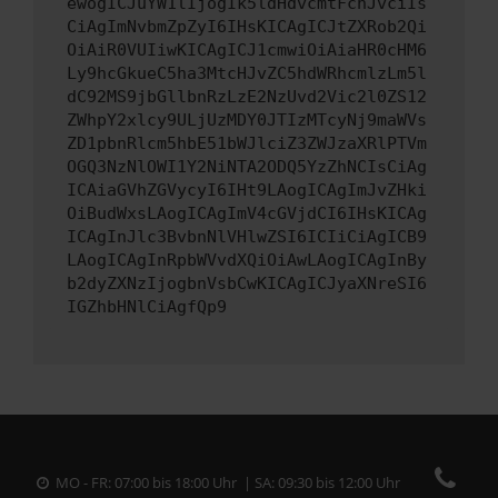
ewogICJuYW1lIjogIk5ldHdvcmtFcnJvciIs
CiAgImNvbmZpZyI6IHsKICAgICJtZXRob2Qi
OiAiR0VUIiwKICAgICJ1cmwiOiAiaHR0cHM6
Ly9hcGkueC5ha3MtcHJvZC5hdWRhcmlzLm5l
dC92MS9jbGllbnRzLzE2NzUvd2Vic2l0ZS12
ZWhpY2xlcy9ULjUzMDY0JTIzMTcyNj9maWVs
ZD1pbnRlcm5hbE51bWJlciZ3ZWJzaXRlPTVm
OGQ3NzNlOWI1Y2NiNTA2ODQ5YzZhNCIsCiAg
ICAiaGVhZGVycyI6IHt9LAogICAgImJvZHki
OiBudWxsLAogICAgImV4cGVjdCI6IHsKICAg
ICAgInJlc3BvbnNlVHlwZSI6ICIiCiAgICB9
LAogICAgInRpbWVvdXQiOiAwLAogICAgInBy
b2dyZXNzIjogbnVsbCwKICAgICJyaXNreSI6
IGZhbHNlCiAgfQp9
MO - FR: 07:00 bis 18:00 Uhr | SA: 09:30 bis 12:00 Uhr