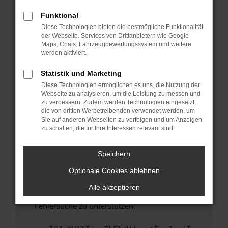
anderen Browser oder in einem privaten
Fenster?
Funktional
Diese Technologien bieten die bestmögliche Funktionalität
Starte dein Gerät neu.
der Webseite. Services von Drittanbietern wie Google
Das kann manchmal helfen, vorübergehende
Maps, Chats, Fahrzeugbewertungssystem und weitere
Probleme zu beheben.
werden aktiviert.
Stelle sicher, dass dein Browser und dein
Statistik und Marketing
Betriebssystem auf dem neuesten Stand
Diese Technologien ermöglichen es uns, die Nutzung der
sind.
Webseite zu analysieren, um die Leistung zu messen und
Veraltete Software birgt nicht nur ein
zu verbessern. Zudem werden Technologien eingesetzt,
Sicherheitsrisiko, sondern kann auch dazu
die von dritten Werbetreibenden verwendet werden, um
Sie auf anderen Webseiten zu verfolgen und um Anzeigen
führen, dass bestimmte Funktionen nicht mehr
zu schalten, die für Ihre Interessen relevant sind.
unterstützt werden.
Wende dich an den Webseitenbetreiber.
Speichern
Wenn du alle oben genannten Schritte versucht
Optionale Cookies ablehnen
hast, kontaktiere uns bitte. Wir werden
versuchen, das Problem zu beheben. Du kannst
Alle akzeptieren
uns diesen Text schicken, um uns bei der
Fehlersuche zu unterstützen: