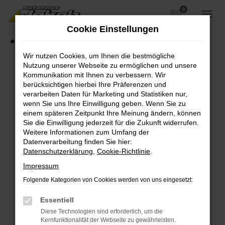
0
Zum
Hauptinhalt
Cookie Einstellungen
springen
Startseite
Fahrzeugangebote
Fahrzeugsuche
Wir nutzen Cookies, um Ihnen die bestmögliche
Nutzung unserer Webseite zu ermöglichen und unsere
Kommunikation mit Ihnen zu verbessern. Wir
berücksichtigen hierbei Ihre Präferenzen und
Fehler: Network Error
verarbeiten Daten für Marketing und Statistiken nur,
wenn Sie uns Ihre Einwilligung geben. Wenn Sie zu
Beim Laden ist ein Fehler aufgetreten.
einem späteren Zeitpunkt Ihre Meinung ändern, können
Hier sind ein paar Tipps, die dir helfen können:
Sie die Einwilligung jederzeit für die Zukunft widerrufen.
Weitere Informationen zum Umfang der
Überprüfe deine Firewall und deine
Datenverarbeitung finden Sie hier:
Internetverbindung.
Datenschutzerklärung
,
Cookie-Richtlinie
.
Laden andere Webseiten, zum Beispiel deine
Impressum
Suchmaschine?
Folgende Kategorien von Cookies werden von uns eingesetzt:
Prüfe deine Browsererweiterungen.
Manche Erweiterungen, wie Werbeblocker,
Essentiell
können das Laden bestimmter Seiten
Diese Technologien sind erforderlich, um die
verhindern. Funktioniert die Seite in einem
Kernfunktionalität der Webseite zu gewährleisten.