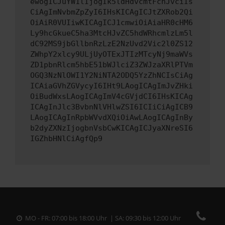
ewogICJuYW1lIjogIk5ldHdvcmtFcnJvciIs
CiAgImNvbmZpZyI6IHsKICAgICJtZXRob2Qi
OiAiR0VUIiwKICAgICJ1cmwiOiAiaHR0cHM6
Ly9hcGkueC5ha3MtcHJvZC5hdWRhcmlzLm5l
dC92MS9jbGllbnRzLzE2NzUvd2Vic2l0ZS12
ZWhpY2xlcy9ULjUyOTExJTIzMTcyNj9maWVs
ZD1pbnRlcm5hbE51bWJlciZ3ZWJzaXRlPTVm
OGQ3NzNlOWI1Y2NiNTA2ODQ5YzZhNCIsCiAg
ICAiaGVhZGVycyI6IHt9LAogICAgImJvZHki
OiBudWxsLAogICAgImV4cGVjdCI6IHsKICAg
ICAgInJlc3BvbnNlVHlwZSI6ICIiCiAgICB9
LAogICAgInRpbWVvdXQiOiAwLAogICAgInBy
b2dyZXNzIjogbnVsbCwKICAgICJyaXNreSI6
IGZhbHNlCiAgfQp9
MO - FR: 07:00 bis 18:00 Uhr | SA: 09:30 bis 12:00 Uhr