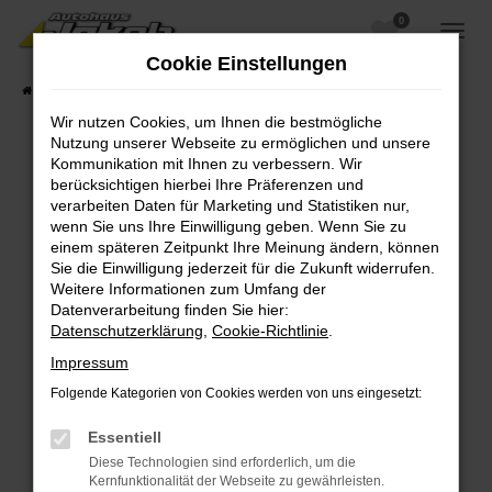
0
Zum
Hauptinhalt
Cookie Einstellungen
springen
Startseite
Fahrzeugangebote
Fahrzeugsuche
Wir nutzen Cookies, um Ihnen die bestmögliche
Nutzung unserer Webseite zu ermöglichen und unsere
Kommunikation mit Ihnen zu verbessern. Wir
berücksichtigen hierbei Ihre Präferenzen und
Fehler: Network Error
verarbeiten Daten für Marketing und Statistiken nur,
wenn Sie uns Ihre Einwilligung geben. Wenn Sie zu
Beim Laden ist ein Fehler aufgetreten.
einem späteren Zeitpunkt Ihre Meinung ändern, können
Hier sind ein paar Tipps, die dir helfen können:
Sie die Einwilligung jederzeit für die Zukunft widerrufen.
Weitere Informationen zum Umfang der
Überprüfe deine Firewall und deine
Datenverarbeitung finden Sie hier:
Internetverbindung.
Datenschutzerklärung
,
Cookie-Richtlinie
.
Laden andere Webseiten, zum Beispiel deine
Impressum
Suchmaschine?
Folgende Kategorien von Cookies werden von uns eingesetzt:
Prüfe deine Browsererweiterungen.
Manche Erweiterungen, wie Werbeblocker,
Essentiell
können das Laden bestimmter Seiten
Diese Technologien sind erforderlich, um die
verhindern. Funktioniert die Seite in einem
Kernfunktionalität der Webseite zu gewährleisten.