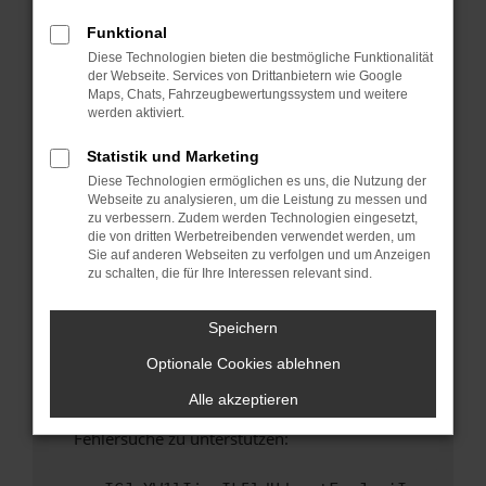
anderen Browser oder in einem privaten
Fenster?
Funktional
Diese Technologien bieten die bestmögliche Funktionalität
Starte dein Gerät neu.
der Webseite. Services von Drittanbietern wie Google
Das kann manchmal helfen, vorübergehende
Maps, Chats, Fahrzeugbewertungssystem und weitere
Probleme zu beheben.
werden aktiviert.
Stelle sicher, dass dein Browser und dein
Statistik und Marketing
Betriebssystem auf dem neuesten Stand
Diese Technologien ermöglichen es uns, die Nutzung der
sind.
Webseite zu analysieren, um die Leistung zu messen und
Veraltete Software birgt nicht nur ein
zu verbessern. Zudem werden Technologien eingesetzt,
Sicherheitsrisiko, sondern kann auch dazu
die von dritten Werbetreibenden verwendet werden, um
Sie auf anderen Webseiten zu verfolgen und um Anzeigen
führen, dass bestimmte Funktionen nicht mehr
zu schalten, die für Ihre Interessen relevant sind.
unterstützt werden.
Wende dich an den Webseitenbetreiber.
Speichern
Wenn du alle oben genannten Schritte versucht
Optionale Cookies ablehnen
hast, kontaktiere uns bitte. Wir werden
versuchen, das Problem zu beheben. Du kannst
Alle akzeptieren
uns diesen Text schicken, um uns bei der
Fehlersuche zu unterstützen: