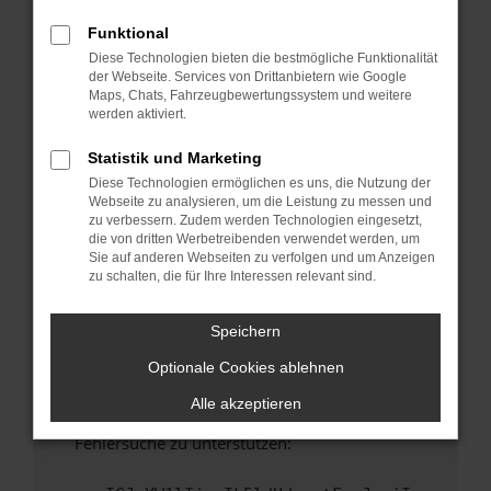
anderen Browser oder in einem privaten
Fenster?
Funktional
Diese Technologien bieten die bestmögliche Funktionalität
Starte dein Gerät neu.
der Webseite. Services von Drittanbietern wie Google
Das kann manchmal helfen, vorübergehende
Maps, Chats, Fahrzeugbewertungssystem und weitere
Probleme zu beheben.
werden aktiviert.
Stelle sicher, dass dein Browser und dein
Statistik und Marketing
Betriebssystem auf dem neuesten Stand
Diese Technologien ermöglichen es uns, die Nutzung der
sind.
Webseite zu analysieren, um die Leistung zu messen und
Veraltete Software birgt nicht nur ein
zu verbessern. Zudem werden Technologien eingesetzt,
Sicherheitsrisiko, sondern kann auch dazu
die von dritten Werbetreibenden verwendet werden, um
Sie auf anderen Webseiten zu verfolgen und um Anzeigen
führen, dass bestimmte Funktionen nicht mehr
zu schalten, die für Ihre Interessen relevant sind.
unterstützt werden.
Wende dich an den Webseitenbetreiber.
Speichern
Wenn du alle oben genannten Schritte versucht
Optionale Cookies ablehnen
hast, kontaktiere uns bitte. Wir werden
versuchen, das Problem zu beheben. Du kannst
Alle akzeptieren
uns diesen Text schicken, um uns bei der
Fehlersuche zu unterstützen: