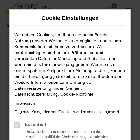
0
Zum
Hauptinhalt
Cookie Einstellungen
springen
Startseite
Fahrzeugangebote
Fahrzeugsuche
Wir nutzen Cookies, um Ihnen die bestmögliche
Nutzung unserer Webseite zu ermöglichen und unsere
Kommunikation mit Ihnen zu verbessern. Wir
berücksichtigen hierbei Ihre Präferenzen und
Fehler: Network Error
verarbeiten Daten für Marketing und Statistiken nur,
wenn Sie uns Ihre Einwilligung geben. Wenn Sie zu
Beim Laden ist ein Fehler aufgetreten.
einem späteren Zeitpunkt Ihre Meinung ändern, können
Hier sind ein paar Tipps, die dir helfen können:
Sie die Einwilligung jederzeit für die Zukunft widerrufen.
Weitere Informationen zum Umfang der
Überprüfe deine Firewall und deine
Datenverarbeitung finden Sie hier:
Internetverbindung.
Datenschutzerklärung
,
Cookie-Richtlinie
.
Laden andere Webseiten, zum Beispiel deine
Impressum
Suchmaschine?
Folgende Kategorien von Cookies werden von uns eingesetzt:
Prüfe deine Browsererweiterungen.
Manche Erweiterungen, wie Werbeblocker,
Essentiell
können das Laden bestimmter Seiten
Diese Technologien sind erforderlich, um die
verhindern. Funktioniert die Seite in einem
Kernfunktionalität der Webseite zu gewährleisten.