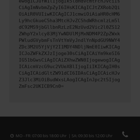
ewogICJuYW1lIjogIk5ldHdvcmtFcnJvciIs
CiAgImNvbmZpZyI6IHsKICAgICJtZXRob2Qi
OiAiR0VUIiwKICAgICJ1cmwiOiAiaHR0cHM6
Ly9hcGkueC5ha3MtcHJvZC5hdWRhcmlzLm5l
dC92MS9jbGllbnRzLzE2NzUvd2Vic2l0ZS12
ZWhpY2xlcy83MjYwNDUlMjMxNDM4P2ZpZWxk
PWludGVybmFsTnVtYmVyJndlYnNpdGU9NWY4
ZDc3M2U5YjVjY2I1MDY4NDljNmE0IiwKICAg
ICJoZWFkZXJzIjoge30sCiAgICAiYm9keSI6
IG51bGwsCiAgICAiZXhwZWN0IjogewogICAg
ICAicmVzcG9uc2VUeXBlIjogIiIKICAgIH0s
CiAgICAidGltZW91dCI6IDAsCiAgICAicHJv
Z3Jlc3MiOiBudWxsLAogICAgInJpc2t5Ijog
ZmFsc2UKICB9Cn0=
MO - FR: 07:00 bis 18:00 Uhr | SA: 09:30 bis 12:00 Uhr