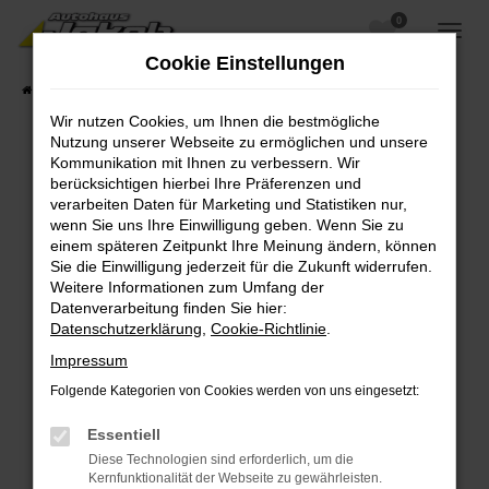
0
Zum
Hauptinhalt
Cookie Einstellungen
springen
Startseite
Fahrzeugangebote
Fahrzeugsuche
Wir nutzen Cookies, um Ihnen die bestmögliche
Nutzung unserer Webseite zu ermöglichen und unsere
Kommunikation mit Ihnen zu verbessern. Wir
berücksichtigen hierbei Ihre Präferenzen und
Fehler: Network Error
verarbeiten Daten für Marketing und Statistiken nur,
wenn Sie uns Ihre Einwilligung geben. Wenn Sie zu
Beim Laden ist ein Fehler aufgetreten.
einem späteren Zeitpunkt Ihre Meinung ändern, können
Hier sind ein paar Tipps, die dir helfen können:
Sie die Einwilligung jederzeit für die Zukunft widerrufen.
Weitere Informationen zum Umfang der
Überprüfe deine Firewall und deine
Datenverarbeitung finden Sie hier:
Internetverbindung.
Datenschutzerklärung
,
Cookie-Richtlinie
.
Laden andere Webseiten, zum Beispiel deine
Impressum
Suchmaschine?
Folgende Kategorien von Cookies werden von uns eingesetzt:
Prüfe deine Browsererweiterungen.
Manche Erweiterungen, wie Werbeblocker,
Essentiell
können das Laden bestimmter Seiten
Diese Technologien sind erforderlich, um die
verhindern. Funktioniert die Seite in einem
Kernfunktionalität der Webseite zu gewährleisten.