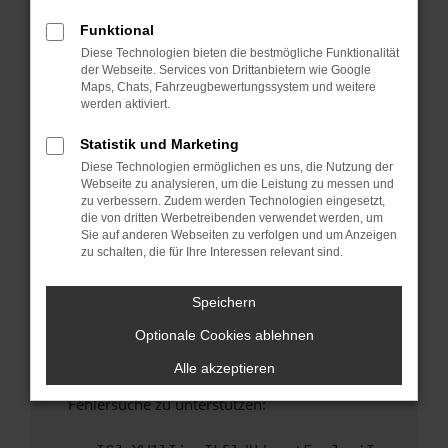
anderen Browser oder in einem privaten
Fenster?
Funktional
Diese Technologien bieten die bestmögliche Funktionalität
Starte dein Gerät neu.
der Webseite. Services von Drittanbietern wie Google
Das kann manchmal helfen, vorübergehende
Maps, Chats, Fahrzeugbewertungssystem und weitere
Probleme zu beheben.
werden aktiviert.
Stelle sicher, dass dein Browser und dein
Statistik und Marketing
Betriebssystem auf dem neuesten Stand
Diese Technologien ermöglichen es uns, die Nutzung der
sind.
Webseite zu analysieren, um die Leistung zu messen und
Veraltete Software birgt nicht nur ein
zu verbessern. Zudem werden Technologien eingesetzt,
Sicherheitsrisiko, sondern kann auch dazu
die von dritten Werbetreibenden verwendet werden, um
Sie auf anderen Webseiten zu verfolgen und um Anzeigen
führen, dass bestimmte Funktionen nicht mehr
zu schalten, die für Ihre Interessen relevant sind.
unterstützt werden.
Wende dich an den Webseitenbetreiber.
Speichern
Wenn du alle oben genannten Schritte versucht
Optionale Cookies ablehnen
hast, kontaktiere uns bitte. Wir werden
versuchen, das Problem zu beheben. Du kannst
Alle akzeptieren
uns diesen Text schicken, um uns bei der
Fehlersuche zu unterstützen: