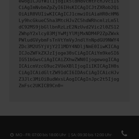
ewogICJuYW1lIjogIk5ldHdvcmtFcnJvciIs
CiAgImNvbmZpZyI6IHsKICAgICJtZXRob2Qi
OiAiR0VUIiwKICAgICJ1cmwiOiAiaHR0cHM6
Ly9hcGkueC5ha3MtcHJvZC5hdWRhcmlzLm5l
dC92MS9jbGllbnRzLzE2NzUvd2Vic2l0ZS12
ZWhpY2xlcy83MjYwMjYlMjMxNDM4P2ZpZWxk
PWludGVybmFsTnVtYmVyJndlYnNpdGU9NWY4
ZDc3M2U5YjVjY2I1MDY4NDljNmE0IiwKICAg
ICJoZWFkZXJzIjoge30sCiAgICAiYm9keSI6
IG51bGwsCiAgICAiZXhwZWN0IjogewogICAg
ICAicmVzcG9uc2VUeXBlIjogIiIKICAgIH0s
CiAgICAidGltZW91dCI6IDAsCiAgICAicHJv
Z3Jlc3MiOiBudWxsLAogICAgInJpc2t5Ijog
ZmFsc2UKICB9Cn0=
MO - FR: 07:00 bis 18:00 Uhr | SA: 09:30 bis 12:00 Uhr