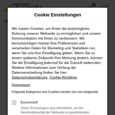
0
Zum
Hauptinhalt
Cookie Einstellungen
springen
Startseite
Fahrzeugangebote
Fahrzeugsuche
Wir nutzen Cookies, um Ihnen die bestmögliche
Nutzung unserer Webseite zu ermöglichen und unsere
Kommunikation mit Ihnen zu verbessern. Wir
berücksichtigen hierbei Ihre Präferenzen und
Fehler: Network Error
verarbeiten Daten für Marketing und Statistiken nur,
wenn Sie uns Ihre Einwilligung geben. Wenn Sie zu
Beim Laden ist ein Fehler aufgetreten.
einem späteren Zeitpunkt Ihre Meinung ändern, können
Hier sind ein paar Tipps, die dir helfen können:
Sie die Einwilligung jederzeit für die Zukunft widerrufen.
Weitere Informationen zum Umfang der
Überprüfe deine Firewall und deine
Datenverarbeitung finden Sie hier:
Internetverbindung.
Datenschutzerklärung
,
Cookie-Richtlinie
.
Laden andere Webseiten, zum Beispiel deine
Impressum
Suchmaschine?
Folgende Kategorien von Cookies werden von uns eingesetzt:
Prüfe deine Browsererweiterungen.
Manche Erweiterungen, wie Werbeblocker,
Essentiell
können das Laden bestimmter Seiten
Diese Technologien sind erforderlich, um die
verhindern. Funktioniert die Seite in einem
Kernfunktionalität der Webseite zu gewährleisten.