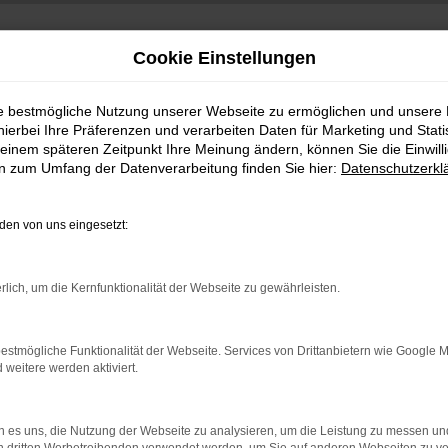
Cookie Einstellungen
ie bestmögliche Nutzung unserer Webseite zu ermöglichen und unsere
hierbei Ihre Präferenzen und verarbeiten Daten für Marketing und Stati
einem späteren Zeitpunkt Ihre Meinung ändern, können Sie die Einwillig
en zum Umfang der Datenverarbeitung finden Sie hier:
Datenschutzerkl
en von uns eingesetzt:
indung.
rlich, um die Kernfunktionalität der Webseite zu gewährleisten.
hine?
aden bestimmter Seiten verhindern. Funktioniert die Seite in e
estmögliche Funktionalität der Webseite. Services von Drittanbietern wie Google 
eitere werden aktiviert.
 zu beheben.
bssystem auf dem neuesten Stand sind.
 es uns, die Nutzung der Webseite zu analysieren, um die Leistung zu messen u