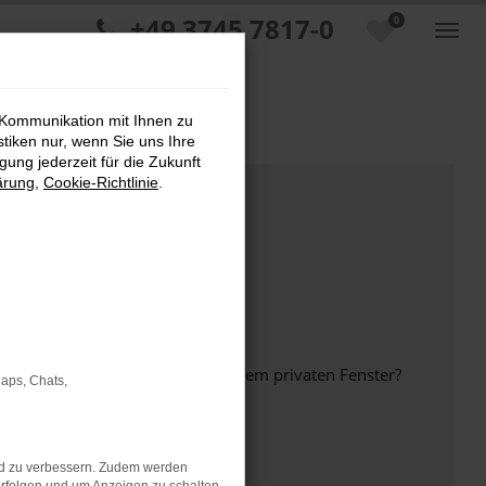
+49 3745 7817-0
0
 Kommunikation mit Ihnen zu
stiken nur, wenn Sie uns Ihre
ung jederzeit für die Zukunft
ärung
,
Cookie-Richtlinie
.
inem anderen Browser oder in einem privaten Fenster?
Maps, Chats,
nd zu verbessern. Zudem werden