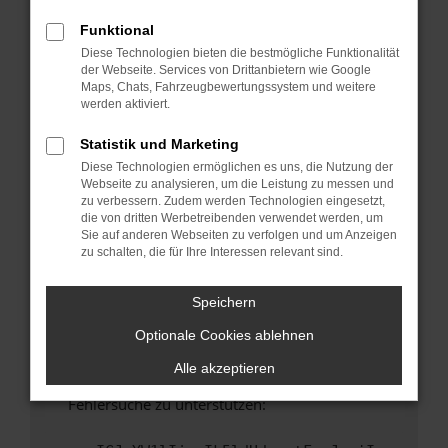
anderen Browser oder in einem privaten
Fenster?
Funktional
Diese Technologien bieten die bestmögliche Funktionalität
Starte dein Gerät neu.
der Webseite. Services von Drittanbietern wie Google
Das kann manchmal helfen, vorübergehende
Maps, Chats, Fahrzeugbewertungssystem und weitere
Probleme zu beheben.
werden aktiviert.
Stelle sicher, dass dein Browser und dein
Statistik und Marketing
Betriebssystem auf dem neuesten Stand
Diese Technologien ermöglichen es uns, die Nutzung der
sind.
Webseite zu analysieren, um die Leistung zu messen und
Veraltete Software birgt nicht nur ein
zu verbessern. Zudem werden Technologien eingesetzt,
Sicherheitsrisiko, sondern kann auch dazu
die von dritten Werbetreibenden verwendet werden, um
Sie auf anderen Webseiten zu verfolgen und um Anzeigen
führen, dass bestimmte Funktionen nicht mehr
zu schalten, die für Ihre Interessen relevant sind.
unterstützt werden.
Wende dich an den Webseitenbetreiber.
Speichern
Wenn du alle oben genannten Schritte versucht
Optionale Cookies ablehnen
hast, kontaktiere uns bitte. Wir werden
versuchen, das Problem zu beheben. Du kannst
Alle akzeptieren
uns diesen Text schicken, um uns bei der
Fehlersuche zu unterstützen: