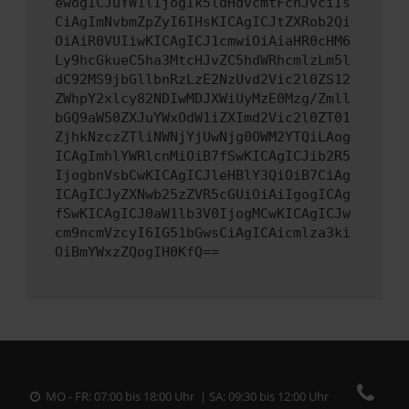
ewogICJuYW1lIjogIk5ldHdvcmtFcnJvciIs
CiAgImNvbmZpZyI6IHsKICAgICJtZXRob2Qi
OiAiR0VUIiwKICAgICJ1cmwiOiAiaHR0cHM6
Ly9hcGkueC5ha3MtcHJvZC5hdWRhcmlzLm5l
dC92MS9jbGllbnRzLzE2NzUvd2Vic2l0ZS12
ZWhpY2xlcy82NDIwMDJXWiUyMzE0Mzg/Zmll
bGQ9aW50ZXJuYWxOdW1iZXImd2Vic2l0ZT01
ZjhkNzczZTliNWNjYjUwNjg0OWM2YTQiLAog
ICAgImhlYWRlcnMiOiB7fSwKICAgICJib2R5
IjogbnVsbCwKICAgICJleHBlY3QiOiB7CiAg
ICAgICJyZXNwb25zZVR5cGUiOiAiIgogICAg
fSwKICAgICJ0aW1lb3V0IjogMCwKICAgICJw
cm9ncmVzcyI6IG51bGwsCiAgICAicmlza3ki
OiBmYWxzZQogIH0KfQ==
MO - FR: 07:00 bis 18:00 Uhr | SA: 09:30 bis 12:00 Uhr