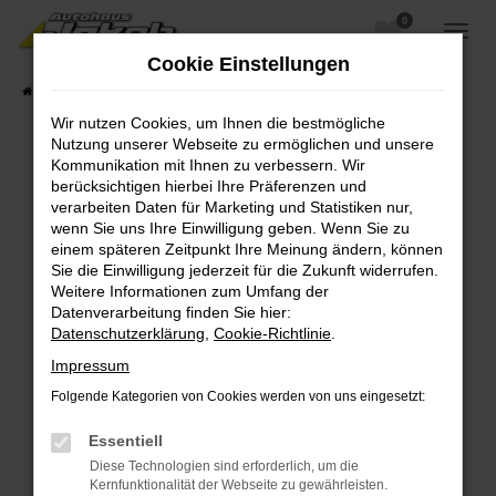
0
Zum
Hauptinhalt
Cookie Einstellungen
springen
Startseite
Fahrzeugangebote
Fahrzeugsuche
Wir nutzen Cookies, um Ihnen die bestmögliche
Nutzung unserer Webseite zu ermöglichen und unsere
Kommunikation mit Ihnen zu verbessern. Wir
berücksichtigen hierbei Ihre Präferenzen und
Fehler: Network Error
verarbeiten Daten für Marketing und Statistiken nur,
wenn Sie uns Ihre Einwilligung geben. Wenn Sie zu
Beim Laden ist ein Fehler aufgetreten.
einem späteren Zeitpunkt Ihre Meinung ändern, können
Hier sind ein paar Tipps, die dir helfen können:
Sie die Einwilligung jederzeit für die Zukunft widerrufen.
Weitere Informationen zum Umfang der
Überprüfe deine Firewall und deine
Datenverarbeitung finden Sie hier:
Internetverbindung.
Datenschutzerklärung
,
Cookie-Richtlinie
.
Laden andere Webseiten, zum Beispiel deine
Impressum
Suchmaschine?
Folgende Kategorien von Cookies werden von uns eingesetzt:
Prüfe deine Browsererweiterungen.
Manche Erweiterungen, wie Werbeblocker,
Essentiell
können das Laden bestimmter Seiten
Diese Technologien sind erforderlich, um die
verhindern. Funktioniert die Seite in einem
Kernfunktionalität der Webseite zu gewährleisten.