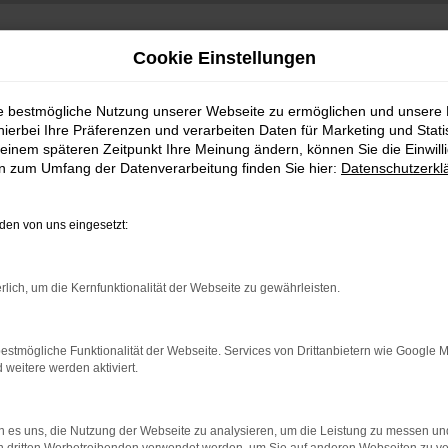
Cookie Einstellungen
ie bestmögliche Nutzung unserer Webseite zu ermöglichen und unsere
hierbei Ihre Präferenzen und verarbeiten Daten für Marketing und Stati
einem späteren Zeitpunkt Ihre Meinung ändern, können Sie die Einwillig
en zum Umfang der Datenverarbeitung finden Sie hier:
Datenschutzerkl
en von uns eingesetzt:
indung.
rlich, um die Kernfunktionalität der Webseite zu gewährleisten.
hine?
aden bestimmter Seiten verhindern. Funktioniert die Seite in e
estmögliche Funktionalität der Webseite. Services von Drittanbietern wie Google 
eitere werden aktiviert.
 zu beheben.
bssystem auf dem neuesten Stand sind.
 es uns, die Nutzung der Webseite zu analysieren, um die Leistung zu messen u