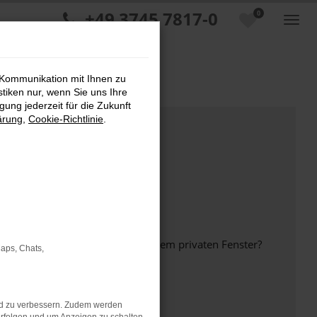
+49 3745 7817-0
0
 Kommunikation mit Ihnen zu
stiken nur, wenn Sie uns Ihre
ung jederzeit für die Zukunft
ärung
,
Cookie-Richtlinie
.
inem anderen Browser oder in einem privaten Fenster?
Maps, Chats,
nd zu verbessern. Zudem werden