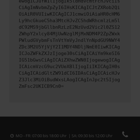
ewogICJuYW1lIjogIk5ldHdvcmtFcnJvciIs
CiAgImNvbmZpZyI6IHsKICAgICJtZXRob2Qi
OiAiR0VUIiwKICAgICJ1cmwiOiAiaHR0cHM6
Ly9hcGkueC5ha3MtcHJvZC5hdWRhcmlzLm5l
dC92MS9jbGllbnRzLzE2NzUvd2Vic2l0ZS12
ZWhpY2xlcy84MjUwNzglMjMxNDM4P2ZpZWxk
PWludGVybmFsTnVtYmVyJndlYnNpdGU9NWY4
ZDc3M2U5YjVjY2I1MDY4NDljNmE0IiwKICAg
ICJoZWFkZXJzIjoge30sCiAgICAiYm9keSI6
IG51bGwsCiAgICAiZXhwZWN0IjogewogICAg
ICAicmVzcG9uc2VUeXBlIjogIiIKICAgIH0s
CiAgICAidGltZW91dCI6IDAsCiAgICAicHJv
Z3Jlc3MiOiBudWxsLAogICAgInJpc2t5Ijog
ZmFsc2UKICB9Cn0=
MO - FR: 07:00 bis 18:00 Uhr | SA: 09:30 bis 12:00 Uhr