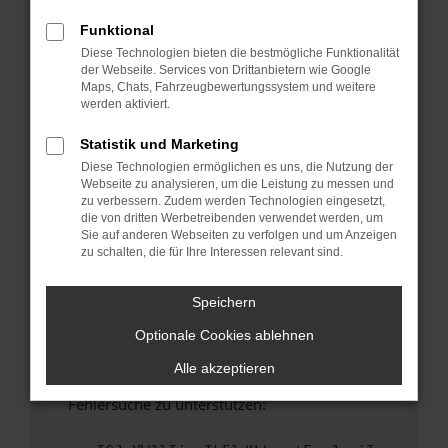
anderen Browser oder in einem privaten
Fenster?
Funktional
Diese Technologien bieten die bestmögliche Funktionalität
Starte dein Gerät neu.
der Webseite. Services von Drittanbietern wie Google
Das kann manchmal helfen, vorübergehende
Maps, Chats, Fahrzeugbewertungssystem und weitere
Probleme zu beheben.
werden aktiviert.
Stelle sicher, dass dein Browser und dein
Statistik und Marketing
Betriebssystem auf dem neuesten Stand
Diese Technologien ermöglichen es uns, die Nutzung der
sind.
Webseite zu analysieren, um die Leistung zu messen und
Veraltete Software birgt nicht nur ein
zu verbessern. Zudem werden Technologien eingesetzt,
Sicherheitsrisiko, sondern kann auch dazu
die von dritten Werbetreibenden verwendet werden, um
Sie auf anderen Webseiten zu verfolgen und um Anzeigen
führen, dass bestimmte Funktionen nicht mehr
zu schalten, die für Ihre Interessen relevant sind.
unterstützt werden.
Wende dich an den Webseitenbetreiber.
Speichern
Wenn du alle oben genannten Schritte versucht
Optionale Cookies ablehnen
hast, kontaktiere uns bitte. Wir werden
versuchen, das Problem zu beheben. Du kannst
Alle akzeptieren
uns diesen Text schicken, um uns bei der
Fehlersuche zu unterstützen: