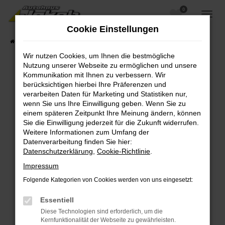
0
Zum
Hauptinhalt
Cookie Einstellungen
springen
Startseite
Fahrzeugangebote
Fahrzeugsuche
Wir nutzen Cookies, um Ihnen die bestmögliche
Nutzung unserer Webseite zu ermöglichen und unsere
Kommunikation mit Ihnen zu verbessern. Wir
berücksichtigen hierbei Ihre Präferenzen und
Fehler: Network Error
verarbeiten Daten für Marketing und Statistiken nur,
wenn Sie uns Ihre Einwilligung geben. Wenn Sie zu
Beim Laden ist ein Fehler aufgetreten.
einem späteren Zeitpunkt Ihre Meinung ändern, können
Hier sind ein paar Tipps, die dir helfen können:
Sie die Einwilligung jederzeit für die Zukunft widerrufen.
Weitere Informationen zum Umfang der
Überprüfe deine Firewall und deine
Datenverarbeitung finden Sie hier:
Internetverbindung.
Datenschutzerklärung
,
Cookie-Richtlinie
.
Laden andere Webseiten, zum Beispiel deine
Impressum
Suchmaschine?
Folgende Kategorien von Cookies werden von uns eingesetzt:
Prüfe deine Browsererweiterungen.
Manche Erweiterungen, wie Werbeblocker,
Essentiell
können das Laden bestimmter Seiten
Diese Technologien sind erforderlich, um die
verhindern. Funktioniert die Seite in einem
Kernfunktionalität der Webseite zu gewährleisten.