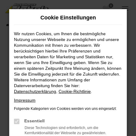
0
Zum
Hauptinhalt
Cookie Einstellungen
springen
Startseite
Fahrzeugangebote
Fahrzeugsuche
Wir nutzen Cookies, um Ihnen die bestmögliche
Nutzung unserer Webseite zu ermöglichen und unsere
Kommunikation mit Ihnen zu verbessern. Wir
berücksichtigen hierbei Ihre Präferenzen und
Fehler: Network Error
verarbeiten Daten für Marketing und Statistiken nur,
wenn Sie uns Ihre Einwilligung geben. Wenn Sie zu
Beim Laden ist ein Fehler aufgetreten.
einem späteren Zeitpunkt Ihre Meinung ändern, können
Hier sind ein paar Tipps, die dir helfen können:
Sie die Einwilligung jederzeit für die Zukunft widerrufen.
Weitere Informationen zum Umfang der
Überprüfe deine Firewall und deine
Datenverarbeitung finden Sie hier:
Internetverbindung.
Datenschutzerklärung
,
Cookie-Richtlinie
.
Laden andere Webseiten, zum Beispiel deine
Impressum
Suchmaschine?
Folgende Kategorien von Cookies werden von uns eingesetzt:
Prüfe deine Browsererweiterungen.
Manche Erweiterungen, wie Werbeblocker,
Essentiell
können das Laden bestimmter Seiten
Diese Technologien sind erforderlich, um die
verhindern. Funktioniert die Seite in einem
Kernfunktionalität der Webseite zu gewährleisten.