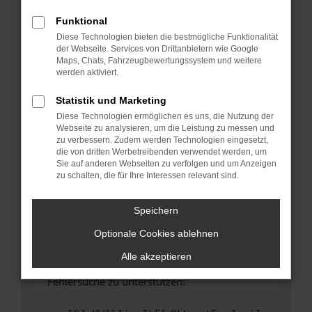
anderen Browser oder in einem privaten
Fenster?
Funktional
Diese Technologien bieten die bestmögliche Funktionalität
Starte dein Gerät neu.
der Webseite. Services von Drittanbietern wie Google
Das kann manchmal helfen, vorübergehende
Maps, Chats, Fahrzeugbewertungssystem und weitere
Probleme zu beheben.
werden aktiviert.
Stelle sicher, dass dein Browser und dein
Statistik und Marketing
Betriebssystem auf dem neuesten Stand
Diese Technologien ermöglichen es uns, die Nutzung der
sind.
Webseite zu analysieren, um die Leistung zu messen und
Veraltete Software birgt nicht nur ein
zu verbessern. Zudem werden Technologien eingesetzt,
Sicherheitsrisiko, sondern kann auch dazu
die von dritten Werbetreibenden verwendet werden, um
Sie auf anderen Webseiten zu verfolgen und um Anzeigen
führen, dass bestimmte Funktionen nicht mehr
zu schalten, die für Ihre Interessen relevant sind.
unterstützt werden.
Wende dich an den Webseitenbetreiber.
Speichern
Wenn du alle oben genannten Schritte versucht
Optionale Cookies ablehnen
hast, kontaktiere uns bitte. Wir werden
versuchen, das Problem zu beheben. Du kannst
Alle akzeptieren
uns diesen Text schicken, um uns bei der
Fehlersuche zu unterstützen: