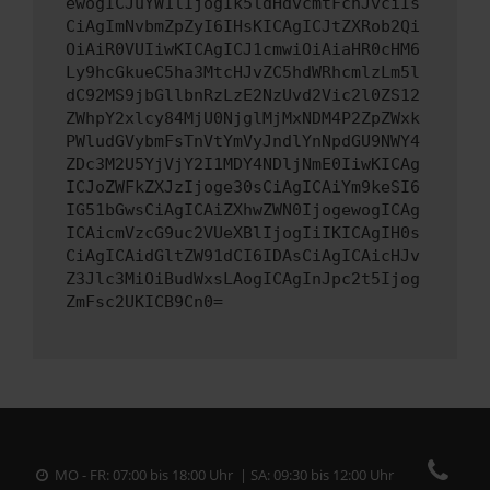
ewogICJuYW1lIjogIk5ldHdvcmtFcnJvciIs
CiAgImNvbmZpZyI6IHsKICAgICJtZXRob2Qi
OiAiR0VUIiwKICAgICJ1cmwiOiAiaHR0cHM6
Ly9hcGkueC5ha3MtcHJvZC5hdWRhcmlzLm5l
dC92MS9jbGllbnRzLzE2NzUvd2Vic2l0ZS12
ZWhpY2xlcy84MjU0NjglMjMxNDM4P2ZpZWxk
PWludGVybmFsTnVtYmVyJndlYnNpdGU9NWY4
ZDc3M2U5YjVjY2I1MDY4NDljNmE0IiwKICAg
ICJoZWFkZXJzIjoge30sCiAgICAiYm9keSI6
IG51bGwsCiAgICAiZXhwZWN0IjogewogICAg
ICAicmVzcG9uc2VUeXBlIjogIiIKICAgIH0s
CiAgICAidGltZW91dCI6IDAsCiAgICAicHJv
Z3Jlc3MiOiBudWxsLAogICAgInJpc2t5Ijog
ZmFsc2UKICB9Cn0=
MO - FR: 07:00 bis 18:00 Uhr | SA: 09:30 bis 12:00 Uhr