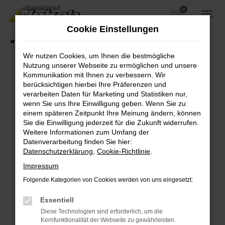
0
Zum
Hauptinhalt
Cookie Einstellungen
springen
Startseite
Fahrzeugangebote
Fahrzeugsuche
Wir nutzen Cookies, um Ihnen die bestmögliche
Nutzung unserer Webseite zu ermöglichen und unsere
Kommunikation mit Ihnen zu verbessern. Wir
berücksichtigen hierbei Ihre Präferenzen und
Fehler: Network Error
verarbeiten Daten für Marketing und Statistiken nur,
wenn Sie uns Ihre Einwilligung geben. Wenn Sie zu
Beim Laden ist ein Fehler aufgetreten.
einem späteren Zeitpunkt Ihre Meinung ändern, können
Hier sind ein paar Tipps, die dir helfen können:
Sie die Einwilligung jederzeit für die Zukunft widerrufen.
Weitere Informationen zum Umfang der
Überprüfe deine Firewall und deine
Datenverarbeitung finden Sie hier:
Internetverbindung.
Datenschutzerklärung
,
Cookie-Richtlinie
.
Laden andere Webseiten, zum Beispiel deine
Impressum
Suchmaschine?
Folgende Kategorien von Cookies werden von uns eingesetzt:
Prüfe deine Browsererweiterungen.
Manche Erweiterungen, wie Werbeblocker,
Essentiell
können das Laden bestimmter Seiten
Diese Technologien sind erforderlich, um die
verhindern. Funktioniert die Seite in einem
Kernfunktionalität der Webseite zu gewährleisten.