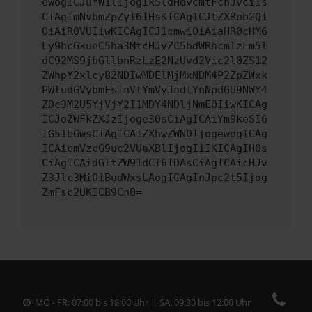
ewogICJuYW1lIjogIk5ldHdvcmtFcnJvciIs
CiAgImNvbmZpZyI6IHsKICAgICJtZXRob2Qi
OiAiR0VUIiwKICAgICJ1cmwiOiAiaHR0cHM6
Ly9hcGkueC5ha3MtcHJvZC5hdWRhcmlzLm5l
dC92MS9jbGllbnRzLzE2NzUvd2Vic2l0ZS12
ZWhpY2xlcy82NDIwMDElMjMxNDM4P2ZpZWxk
PWludGVybmFsTnVtYmVyJndlYnNpdGU9NWY4
ZDc3M2U5YjVjY2I1MDY4NDljNmE0IiwKICAg
ICJoZWFkZXJzIjoge30sCiAgICAiYm9keSI6
IG51bGwsCiAgICAiZXhwZWN0IjogewogICAg
ICAicmVzcG9uc2VUeXBlIjogIiIKICAgIH0s
CiAgICAidGltZW91dCI6IDAsCiAgICAicHJv
Z3Jlc3MiOiBudWxsLAogICAgInJpc2t5Ijog
ZmFsc2UKICB9Cn0=
MO - FR: 07:00 bis 18:00 Uhr | SA: 09:30 bis 12:00 Uhr