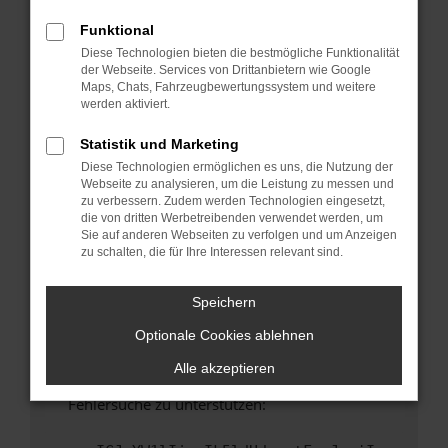
anderen Browser oder in einem privaten
Fenster?
Funktional
Diese Technologien bieten die bestmögliche Funktionalität
Starte dein Gerät neu.
der Webseite. Services von Drittanbietern wie Google
Das kann manchmal helfen, vorübergehende
Maps, Chats, Fahrzeugbewertungssystem und weitere
Probleme zu beheben.
werden aktiviert.
Stelle sicher, dass dein Browser und dein
Statistik und Marketing
Betriebssystem auf dem neuesten Stand
Diese Technologien ermöglichen es uns, die Nutzung der
sind.
Webseite zu analysieren, um die Leistung zu messen und
Veraltete Software birgt nicht nur ein
zu verbessern. Zudem werden Technologien eingesetzt,
Sicherheitsrisiko, sondern kann auch dazu
die von dritten Werbetreibenden verwendet werden, um
Sie auf anderen Webseiten zu verfolgen und um Anzeigen
führen, dass bestimmte Funktionen nicht mehr
zu schalten, die für Ihre Interessen relevant sind.
unterstützt werden.
Wende dich an den Webseitenbetreiber.
Speichern
Wenn du alle oben genannten Schritte versucht
Optionale Cookies ablehnen
hast, kontaktiere uns bitte. Wir werden
versuchen, das Problem zu beheben. Du kannst
Alle akzeptieren
uns diesen Text schicken, um uns bei der
Fehlersuche zu unterstützen: