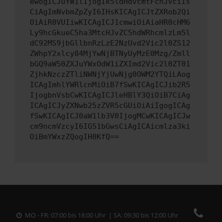
ewogICJuYW1lIjogIk5ldHdvcmtFcnJvciIs
CiAgImNvbmZpZyI6IHsKICAgICJtZXRob2Qi
OiAiR0VUIiwKICAgICJ1cmwiOiAiaHR0cHM6
Ly9hcGkueC5ha3MtcHJvZC5hdWRhcmlzLm5l
dC92MS9jbGllbnRzLzE2NzUvd2Vic2l0ZS12
ZWhpY2xlcy84MjYwNjBTNyUyMzE0Mzg/Zmll
bGQ9aW50ZXJuYWxOdW1iZXImd2Vic2l0ZT01
ZjhkNzczZTliNWNjYjUwNjg0OWM2YTQiLAog
ICAgImhlYWRlcnMiOiB7fSwKICAgICJib2R5
IjogbnVsbCwKICAgICJleHBlY3QiOiB7CiAg
ICAgICJyZXNwb25zZVR5cGUiOiAiIgogICAg
fSwKICAgICJ0aW1lb3V0IjogMCwKICAgICJw
cm9ncmVzcyI6IG51bGwsCiAgICAicmlza3ki
OiBmYWxzZQogIH0KfQ==
MO - FR: 07:00 bis 18:00 Uhr | SA: 09:30 bis 12:00 Uhr