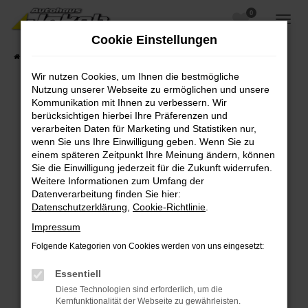
0
Zum
Hauptinhalt
Cookie Einstellungen
springen
Startseite
Fahrzeugangebote
Fahrzeugsuche
Wir nutzen Cookies, um Ihnen die bestmögliche
Nutzung unserer Webseite zu ermöglichen und unsere
Kommunikation mit Ihnen zu verbessern. Wir
berücksichtigen hierbei Ihre Präferenzen und
Fehler: Network Error
verarbeiten Daten für Marketing und Statistiken nur,
wenn Sie uns Ihre Einwilligung geben. Wenn Sie zu
Beim Laden ist ein Fehler aufgetreten.
einem späteren Zeitpunkt Ihre Meinung ändern, können
Hier sind ein paar Tipps, die dir helfen können:
Sie die Einwilligung jederzeit für die Zukunft widerrufen.
Weitere Informationen zum Umfang der
Überprüfe deine Firewall und deine
Datenverarbeitung finden Sie hier:
Internetverbindung.
Datenschutzerklärung
,
Cookie-Richtlinie
.
Laden andere Webseiten, zum Beispiel deine
Impressum
Suchmaschine?
Folgende Kategorien von Cookies werden von uns eingesetzt:
Prüfe deine Browsererweiterungen.
Manche Erweiterungen, wie Werbeblocker,
Essentiell
können das Laden bestimmter Seiten
Diese Technologien sind erforderlich, um die
verhindern. Funktioniert die Seite in einem
Kernfunktionalität der Webseite zu gewährleisten.