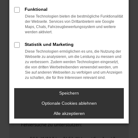
anderen Browser oder in einem privaten
Fenster?
Funktional
Diese Technologien bieten die bestmögliche Funktionalität
Starte dein Gerät neu.
der Webseite. Services von Drittanbietern wie Google
Das kann manchmal helfen, vorübergehende
Maps, Chats, Fahrzeugbewertungssystem und weitere
Probleme zu beheben.
werden aktiviert.
Stelle sicher, dass dein Browser und dein
Statistik und Marketing
Betriebssystem auf dem neuesten Stand
Diese Technologien ermöglichen es uns, die Nutzung der
sind.
Webseite zu analysieren, um die Leistung zu messen und
Veraltete Software birgt nicht nur ein
zu verbessern. Zudem werden Technologien eingesetzt,
Sicherheitsrisiko, sondern kann auch dazu
die von dritten Werbetreibenden verwendet werden, um
Sie auf anderen Webseiten zu verfolgen und um Anzeigen
führen, dass bestimmte Funktionen nicht mehr
zu schalten, die für Ihre Interessen relevant sind.
unterstützt werden.
Wende dich an den Webseitenbetreiber.
Speichern
Wenn du alle oben genannten Schritte versucht
Optionale Cookies ablehnen
hast, kontaktiere uns bitte. Wir werden
versuchen, das Problem zu beheben. Du kannst
Alle akzeptieren
uns diesen Text schicken, um uns bei der
Fehlersuche zu unterstützen: