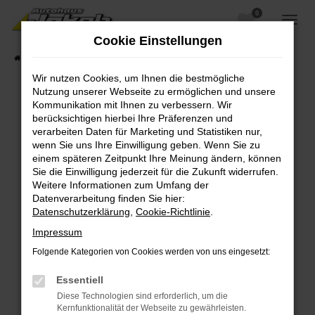
0
Zum
Hauptinhalt
Cookie Einstellungen
springen
Startseite
Fahrzeugangebote
Fahrzeugsuche
Wir nutzen Cookies, um Ihnen die bestmögliche
Nutzung unserer Webseite zu ermöglichen und unsere
Kommunikation mit Ihnen zu verbessern. Wir
berücksichtigen hierbei Ihre Präferenzen und
Fehler: Network Error
verarbeiten Daten für Marketing und Statistiken nur,
wenn Sie uns Ihre Einwilligung geben. Wenn Sie zu
Beim Laden ist ein Fehler aufgetreten.
einem späteren Zeitpunkt Ihre Meinung ändern, können
Hier sind ein paar Tipps, die dir helfen können:
Sie die Einwilligung jederzeit für die Zukunft widerrufen.
Weitere Informationen zum Umfang der
Überprüfe deine Firewall und deine
Datenverarbeitung finden Sie hier:
Internetverbindung.
Datenschutzerklärung
,
Cookie-Richtlinie
.
Laden andere Webseiten, zum Beispiel deine
Impressum
Suchmaschine?
Folgende Kategorien von Cookies werden von uns eingesetzt:
Prüfe deine Browsererweiterungen.
Manche Erweiterungen, wie Werbeblocker,
Essentiell
können das Laden bestimmter Seiten
Diese Technologien sind erforderlich, um die
verhindern. Funktioniert die Seite in einem
Kernfunktionalität der Webseite zu gewährleisten.