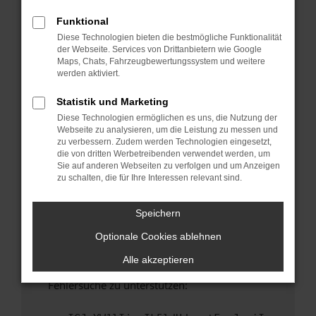
anderen Browser oder in einem privaten
Fenster?
Funktional
Diese Technologien bieten die bestmögliche Funktionalität
Starte dein Gerät neu.
der Webseite. Services von Drittanbietern wie Google
Das kann manchmal helfen, vorübergehende
Maps, Chats, Fahrzeugbewertungssystem und weitere
Probleme zu beheben.
werden aktiviert.
Stelle sicher, dass dein Browser und dein
Statistik und Marketing
Betriebssystem auf dem neuesten Stand
Diese Technologien ermöglichen es uns, die Nutzung der
sind.
Webseite zu analysieren, um die Leistung zu messen und
Veraltete Software birgt nicht nur ein
zu verbessern. Zudem werden Technologien eingesetzt,
Sicherheitsrisiko, sondern kann auch dazu
die von dritten Werbetreibenden verwendet werden, um
Sie auf anderen Webseiten zu verfolgen und um Anzeigen
führen, dass bestimmte Funktionen nicht mehr
zu schalten, die für Ihre Interessen relevant sind.
unterstützt werden.
Wende dich an den Webseitenbetreiber.
Speichern
Wenn du alle oben genannten Schritte versucht
Optionale Cookies ablehnen
hast, kontaktiere uns bitte. Wir werden
versuchen, das Problem zu beheben. Du kannst
Alle akzeptieren
uns diesen Text schicken, um uns bei der
Fehlersuche zu unterstützen: