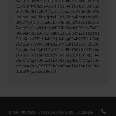
ewogICJuYW1lIjogIk5ldHdvcmtFcnJvciIs
CiAgImNvbmZpZyI6IHsKICAgICJtZXRob2Qi
OiAiR0VUIiwKICAgICJ1cmwiOiAiaHR0cHM6
Ly9hcGkueC5ha3MtcHJvZC5hdWRhcmlzLm5l
dC92MS9jbGllbnRzLzE2NzUvd2Vic2l0ZS12
ZWhpY2xlcy84MjYwODRTNSUyMzE0Mzg/Zmll
bGQ9aW50ZXJuYWxOdW1iZXImd2Vic2l0ZT01
ZjhkNzczZTliNWNjYjUwNjg0OWM2YTQiLAog
ICAgImhlYWRlcnMiOiB7fSwKICAgICJib2R5
IjogbnVsbCwKICAgICJleHBlY3QiOiB7CiAg
ICAgICJyZXNwb25zZVR5cGUiOiAiIgogICAg
fSwKICAgICJ0aW1lb3V0IjogMCwKICAgICJw
cm9ncmVzcyI6IG51bGwsCiAgICAicmlza3ki
OiBmYWxzZQogIH0KfQ==
MO - FR: 07:00 bis 18:00 Uhr | SA: 09:30 bis 12:00 Uhr