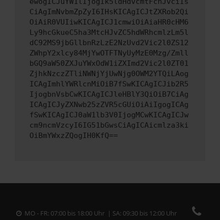
ewogICJuYW1lIjogIk5ldHdvcmtFcnJvciIs
CiAgImNvbmZpZyI6IHsKICAgICJtZXRob2Qi
OiAiR0VUIiwKICAgICJ1cmwiOiAiaHR0cHM6
Ly9hcGkueC5ha3MtcHJvZC5hdWRhcmlzLm5l
dC92MS9jbGllbnRzLzE2NzUvd2Vic2l0ZS12
ZWhpY2xlcy84MjYwOTFTNyUyMzE0Mzg/Zmll
bGQ9aW50ZXJuYWxOdW1iZXImd2Vic2l0ZT01
ZjhkNzczZTliNWNjYjUwNjg0OWM2YTQiLAog
ICAgImhlYWRlcnMiOiB7fSwKICAgICJib2R5
IjogbnVsbCwKICAgICJleHBlY3QiOiB7CiAg
ICAgICJyZXNwb25zZVR5cGUiOiAiIgogICAg
fSwKICAgICJ0aW1lb3V0IjogMCwKICAgICJw
cm9ncmVzcyI6IG51bGwsCiAgICAicmlza3ki
OiBmYWxzZQogIH0KfQ==
MO - FR: 07:00 bis 18:00 Uhr | SA: 09:30 bis 12:00 Uhr