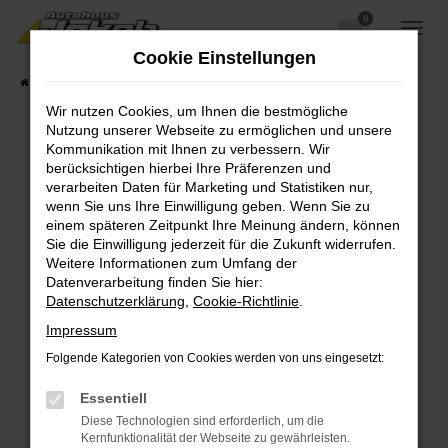
0
Zum
Hauptinhalt
Cookie Einstellungen
springen
Startseite
Fahrzeugangebote
Fahrzeugsuche
Wir nutzen Cookies, um Ihnen die bestmögliche
Nutzung unserer Webseite zu ermöglichen und unsere
Kommunikation mit Ihnen zu verbessern. Wir
berücksichtigen hierbei Ihre Präferenzen und
Fehler: Network Error
verarbeiten Daten für Marketing und Statistiken nur,
wenn Sie uns Ihre Einwilligung geben. Wenn Sie zu
Beim Laden ist ein Fehler aufgetreten.
einem späteren Zeitpunkt Ihre Meinung ändern, können
Hier sind ein paar Tipps, die dir helfen können:
Sie die Einwilligung jederzeit für die Zukunft widerrufen.
Weitere Informationen zum Umfang der
Überprüfe deine Firewall und deine
Datenverarbeitung finden Sie hier:
Internetverbindung.
Datenschutzerklärung
,
Cookie-Richtlinie
.
Laden andere Webseiten, zum Beispiel deine
Impressum
Suchmaschine?
Folgende Kategorien von Cookies werden von uns eingesetzt:
Prüfe deine Browsererweiterungen.
Manche Erweiterungen, wie Werbeblocker,
Essentiell
können das Laden bestimmter Seiten
Diese Technologien sind erforderlich, um die
verhindern. Funktioniert die Seite in einem
Kernfunktionalität der Webseite zu gewährleisten.