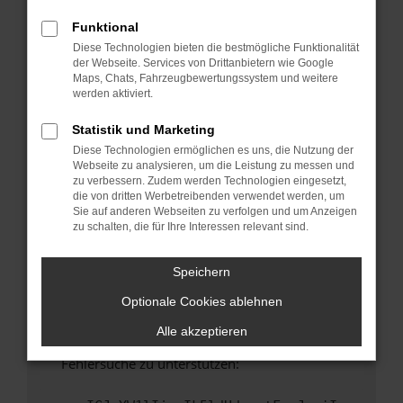
anderen Browser oder in einem privaten
Fenster?
Funktional
Diese Technologien bieten die bestmögliche Funktionalität
Starte dein Gerät neu.
der Webseite. Services von Drittanbietern wie Google
Das kann manchmal helfen, vorübergehende
Maps, Chats, Fahrzeugbewertungssystem und weitere
Probleme zu beheben.
werden aktiviert.
Stelle sicher, dass dein Browser und dein
Statistik und Marketing
Betriebssystem auf dem neuesten Stand
Diese Technologien ermöglichen es uns, die Nutzung der
sind.
Webseite zu analysieren, um die Leistung zu messen und
Veraltete Software birgt nicht nur ein
zu verbessern. Zudem werden Technologien eingesetzt,
Sicherheitsrisiko, sondern kann auch dazu
die von dritten Werbetreibenden verwendet werden, um
Sie auf anderen Webseiten zu verfolgen und um Anzeigen
führen, dass bestimmte Funktionen nicht mehr
zu schalten, die für Ihre Interessen relevant sind.
unterstützt werden.
Wende dich an den Webseitenbetreiber.
Speichern
Wenn du alle oben genannten Schritte versucht
Optionale Cookies ablehnen
hast, kontaktiere uns bitte. Wir werden
versuchen, das Problem zu beheben. Du kannst
Alle akzeptieren
uns diesen Text schicken, um uns bei der
Fehlersuche zu unterstützen: