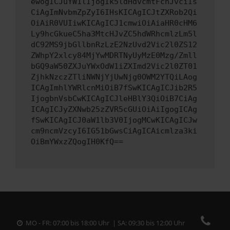
ewogICJuYW1lIjogIk5ldHdvcmtFcnJvciIs
CiAgImNvbmZpZyI6IHsKICAgICJtZXRob2Qi
OiAiR0VUIiwKICAgICJ1cmwiOiAiaHR0cHM6
Ly9hcGkueC5ha3MtcHJvZC5hdWRhcmlzLm5l
dC92MS9jbGllbnRzLzE2NzUvd2Vic2l0ZS12
ZWhpY2xlcy84MjYwMDRTNyUyMzE0Mzg/Zmll
bGQ9aW50ZXJuYWxOdW1iZXImd2Vic2l0ZT01
ZjhkNzczZTliNWNjYjUwNjg0OWM2YTQiLAog
ICAgImhlYWRlcnMiOiB7fSwKICAgICJib2R5
IjogbnVsbCwKICAgICJleHBlY3QiOiB7CiAg
ICAgICJyZXNwb25zZVR5cGUiOiAiIgogICAg
fSwKICAgICJ0aW1lb3V0IjogMCwKICAgICJw
cm9ncmVzcyI6IG51bGwsCiAgICAicmlza3ki
OiBmYWxzZQogIH0KfQ==
MO - FR: 07:00 bis 18:00 Uhr | SA: 09:30 bis 12:00 Uhr