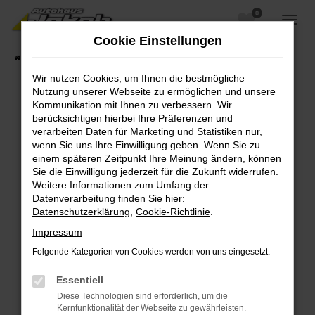
0
Zum
Hauptinhalt
Cookie Einstellungen
springen
Startseite
Fahrzeugangebote
Fahrzeugsuche
Wir nutzen Cookies, um Ihnen die bestmögliche
Nutzung unserer Webseite zu ermöglichen und unsere
Kommunikation mit Ihnen zu verbessern. Wir
berücksichtigen hierbei Ihre Präferenzen und
Fehler: Network Error
verarbeiten Daten für Marketing und Statistiken nur,
wenn Sie uns Ihre Einwilligung geben. Wenn Sie zu
Beim Laden ist ein Fehler aufgetreten.
einem späteren Zeitpunkt Ihre Meinung ändern, können
Hier sind ein paar Tipps, die dir helfen können:
Sie die Einwilligung jederzeit für die Zukunft widerrufen.
Weitere Informationen zum Umfang der
Überprüfe deine Firewall und deine
Datenverarbeitung finden Sie hier:
Internetverbindung.
Datenschutzerklärung
,
Cookie-Richtlinie
.
Laden andere Webseiten, zum Beispiel deine
Impressum
Suchmaschine?
Folgende Kategorien von Cookies werden von uns eingesetzt:
Prüfe deine Browsererweiterungen.
Manche Erweiterungen, wie Werbeblocker,
Essentiell
können das Laden bestimmter Seiten
Diese Technologien sind erforderlich, um die
verhindern. Funktioniert die Seite in einem
Kernfunktionalität der Webseite zu gewährleisten.