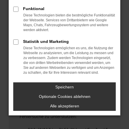
anderen Browser oder in einem privaten
Fenster?
Funktional
Diese Technologien bieten die bestmögliche Funktionalität
Starte dein Gerät neu.
der Webseite. Services von Drittanbietern wie Google
Das kann manchmal helfen, vorübergehende
Maps, Chats, Fahrzeugbewertungssystem und weitere
Probleme zu beheben.
werden aktiviert.
Stelle sicher, dass dein Browser und dein
Statistik und Marketing
Betriebssystem auf dem neuesten Stand
Diese Technologien ermöglichen es uns, die Nutzung der
sind.
Webseite zu analysieren, um die Leistung zu messen und
Veraltete Software birgt nicht nur ein
zu verbessern. Zudem werden Technologien eingesetzt,
Sicherheitsrisiko, sondern kann auch dazu
die von dritten Werbetreibenden verwendet werden, um
Sie auf anderen Webseiten zu verfolgen und um Anzeigen
führen, dass bestimmte Funktionen nicht mehr
zu schalten, die für Ihre Interessen relevant sind.
unterstützt werden.
Wende dich an den Webseitenbetreiber.
Speichern
Wenn du alle oben genannten Schritte versucht
Optionale Cookies ablehnen
hast, kontaktiere uns bitte. Wir werden
versuchen, das Problem zu beheben. Du kannst
Alle akzeptieren
uns diesen Text schicken, um uns bei der
Fehlersuche zu unterstützen: