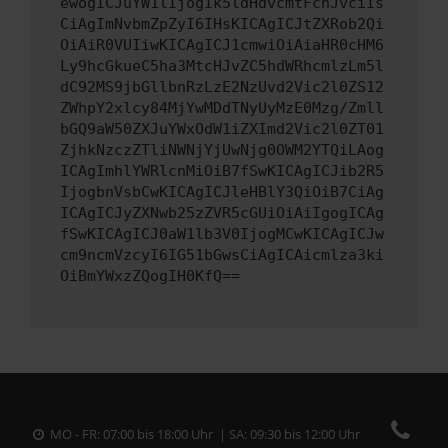
ewogICJuYW1lIjogIk5ldHdvcmtFcnJvciIs
CiAgImNvbmZpZyI6IHsKICAgICJtZXRob2Qi
OiAiR0VUIiwKICAgICJ1cmwiOiAiaHR0cHM6
Ly9hcGkueC5ha3MtcHJvZC5hdWRhcmlzLm5l
dC92MS9jbGllbnRzLzE2NzUvd2Vic2l0ZS12
ZWhpY2xlcy84MjYwMDdTNyUyMzE0Mzg/Zmll
bGQ9aW50ZXJuYWxOdW1iZXImd2Vic2l0ZT01
ZjhkNzczZTliNWNjYjUwNjg0OWM2YTQiLAog
ICAgImhlYWRlcnMiOiB7fSwKICAgICJib2R5
IjogbnVsbCwKICAgICJleHBlY3QiOiB7CiAg
ICAgICJyZXNwb25zZVR5cGUiOiAiIgogICAg
fSwKICAgICJ0aW1lb3V0IjogMCwKICAgICJw
cm9ncmVzcyI6IG51bGwsCiAgICAicmlza3ki
OiBmYWxzZQogIH0KfQ==
MO - FR: 07:00 bis 18:00 Uhr | SA: 09:30 bis 12:00 Uhr