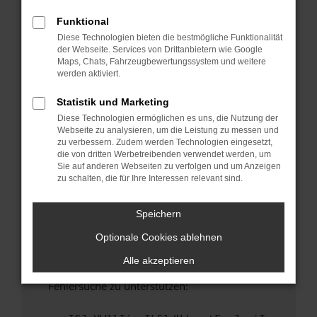
anderen Browser oder in einem privaten
Fenster?
Funktional
Diese Technologien bieten die bestmögliche Funktionalität
Starte dein Gerät neu.
der Webseite. Services von Drittanbietern wie Google
Das kann manchmal helfen, vorübergehende
Maps, Chats, Fahrzeugbewertungssystem und weitere
Probleme zu beheben.
werden aktiviert.
Stelle sicher, dass dein Browser und dein
Statistik und Marketing
Betriebssystem auf dem neuesten Stand
Diese Technologien ermöglichen es uns, die Nutzung der
sind.
Webseite zu analysieren, um die Leistung zu messen und
Veraltete Software birgt nicht nur ein
zu verbessern. Zudem werden Technologien eingesetzt,
Sicherheitsrisiko, sondern kann auch dazu
die von dritten Werbetreibenden verwendet werden, um
Sie auf anderen Webseiten zu verfolgen und um Anzeigen
führen, dass bestimmte Funktionen nicht mehr
zu schalten, die für Ihre Interessen relevant sind.
unterstützt werden.
Wende dich an den Webseitenbetreiber.
Speichern
Wenn du alle oben genannten Schritte versucht
Optionale Cookies ablehnen
hast, kontaktiere uns bitte. Wir werden
versuchen, das Problem zu beheben. Du kannst
Alle akzeptieren
uns diesen Text schicken, um uns bei der
Fehlersuche zu unterstützen: