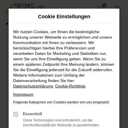
0
Zum
Hauptinhalt
Cookie Einstellungen
springen
Startseite
Fahrzeugangebote
Fahrzeugsuche
Wir nutzen Cookies, um Ihnen die bestmögliche
Nutzung unserer Webseite zu ermöglichen und unsere
Kommunikation mit Ihnen zu verbessern. Wir
berücksichtigen hierbei Ihre Präferenzen und
Fehler: Network Error
verarbeiten Daten für Marketing und Statistiken nur,
wenn Sie uns Ihre Einwilligung geben. Wenn Sie zu
Beim Laden ist ein Fehler aufgetreten.
einem späteren Zeitpunkt Ihre Meinung ändern, können
Hier sind ein paar Tipps, die dir helfen können:
Sie die Einwilligung jederzeit für die Zukunft widerrufen.
Weitere Informationen zum Umfang der
Überprüfe deine Firewall und deine
Datenverarbeitung finden Sie hier:
Internetverbindung.
Datenschutzerklärung
,
Cookie-Richtlinie
.
Laden andere Webseiten, zum Beispiel deine
Impressum
Suchmaschine?
Folgende Kategorien von Cookies werden von uns eingesetzt:
Prüfe deine Browsererweiterungen.
Manche Erweiterungen, wie Werbeblocker,
Essentiell
können das Laden bestimmter Seiten
Diese Technologien sind erforderlich, um die
verhindern. Funktioniert die Seite in einem
Kernfunktionalität der Webseite zu gewährleisten.