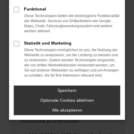
anderen Browser oder in einem privaten
Fenster?
Funktional
Diese Technologien bieten die bestmögliche Funktionalität
Starte dein Gerät neu.
der Webseite. Services von Drittanbietern wie Google
Das kann manchmal helfen, vorübergehende
Maps, Chats, Fahrzeugbewertungssystem und weitere
Probleme zu beheben.
werden aktiviert.
Stelle sicher, dass dein Browser und dein
Statistik und Marketing
Betriebssystem auf dem neuesten Stand
Diese Technologien ermöglichen es uns, die Nutzung der
sind.
Webseite zu analysieren, um die Leistung zu messen und
Veraltete Software birgt nicht nur ein
zu verbessern. Zudem werden Technologien eingesetzt,
Sicherheitsrisiko, sondern kann auch dazu
die von dritten Werbetreibenden verwendet werden, um
Sie auf anderen Webseiten zu verfolgen und um Anzeigen
führen, dass bestimmte Funktionen nicht mehr
zu schalten, die für Ihre Interessen relevant sind.
unterstützt werden.
Wende dich an den Webseitenbetreiber.
Speichern
Wenn du alle oben genannten Schritte versucht
Optionale Cookies ablehnen
hast, kontaktiere uns bitte. Wir werden
versuchen, das Problem zu beheben. Du kannst
Alle akzeptieren
uns diesen Text schicken, um uns bei der
Fehlersuche zu unterstützen: