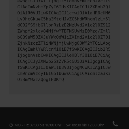
ewogICJuYW1lIjogIk5ldHdvcmtFcnJvciIs
CiAgImNvbmZpZyI6IHsKICAgICJtZXRob2Qi
OiAiR0VUIiwKICAgICJ1cmwiOiAiaHR0cHM6
Ly9hcGkueC5ha3MtcHJvZC5hdWRhcmlzLm5l
dC92MS9jbGllbnRzLzE2NzUvd2Vic2l0ZS12
ZWhpY2xlcy84MjYwMTBTNSUyMzE0Mzg/Zmll
bGQ9aW50ZXJuYWxOdW1iZXImd2Vic2l0ZT01
ZjhkNzczZTliNWNjYjUwNjg0OWM2YTQiLAog
ICAgImhlYWRlcnMiOiB7fSwKICAgICJib2R5
IjogbnVsbCwKICAgICJleHBlY3QiOiB7CiAg
ICAgICJyZXNwb25zZVR5cGUiOiAiIgogICAg
fSwKICAgICJ0aW1lb3V0IjogMCwKICAgICJw
cm9ncmVzcyI6IG51bGwsCiAgICAicmlza3ki
OiBmYWxzZQogIH0KfQ==
MO - FR: 07:00 bis 18:00 Uhr | SA: 09:30 bis 12:00 Uhr