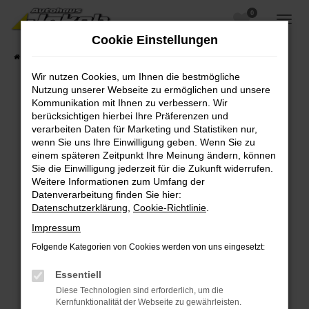
0
Zum
Hauptinhalt
Cookie Einstellungen
springen
Startseite
Fahrzeugangebote
Fahrzeugsuche
Wir nutzen Cookies, um Ihnen die bestmögliche
Nutzung unserer Webseite zu ermöglichen und unsere
Kommunikation mit Ihnen zu verbessern. Wir
berücksichtigen hierbei Ihre Präferenzen und
Fehler: Network Error
verarbeiten Daten für Marketing und Statistiken nur,
wenn Sie uns Ihre Einwilligung geben. Wenn Sie zu
Beim Laden ist ein Fehler aufgetreten.
einem späteren Zeitpunkt Ihre Meinung ändern, können
Hier sind ein paar Tipps, die dir helfen können:
Sie die Einwilligung jederzeit für die Zukunft widerrufen.
Weitere Informationen zum Umfang der
Überprüfe deine Firewall und deine
Datenverarbeitung finden Sie hier:
Internetverbindung.
Datenschutzerklärung
,
Cookie-Richtlinie
.
Laden andere Webseiten, zum Beispiel deine
Impressum
Suchmaschine?
Folgende Kategorien von Cookies werden von uns eingesetzt:
Prüfe deine Browsererweiterungen.
Manche Erweiterungen, wie Werbeblocker,
Essentiell
können das Laden bestimmter Seiten
Diese Technologien sind erforderlich, um die
verhindern. Funktioniert die Seite in einem
Kernfunktionalität der Webseite zu gewährleisten.