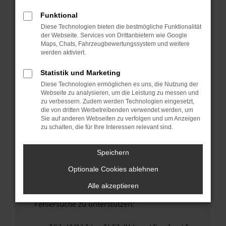
anderen Browser oder in einem privaten
Fenster?
Funktional
Diese Technologien bieten die bestmögliche Funktionalität
Starte dein Gerät neu.
der Webseite. Services von Drittanbietern wie Google
Das kann manchmal helfen, vorübergehende
Maps, Chats, Fahrzeugbewertungssystem und weitere
Probleme zu beheben.
werden aktiviert.
Stelle sicher, dass dein Browser und dein
Statistik und Marketing
Betriebssystem auf dem neuesten Stand
Diese Technologien ermöglichen es uns, die Nutzung der
sind.
Webseite zu analysieren, um die Leistung zu messen und
Veraltete Software birgt nicht nur ein
zu verbessern. Zudem werden Technologien eingesetzt,
Sicherheitsrisiko, sondern kann auch dazu
die von dritten Werbetreibenden verwendet werden, um
Sie auf anderen Webseiten zu verfolgen und um Anzeigen
führen, dass bestimmte Funktionen nicht mehr
zu schalten, die für Ihre Interessen relevant sind.
unterstützt werden.
Wende dich an den Webseitenbetreiber.
Speichern
Wenn du alle oben genannten Schritte versucht
Optionale Cookies ablehnen
hast, kontaktiere uns bitte. Wir werden
versuchen, das Problem zu beheben. Du kannst
Alle akzeptieren
uns diesen Text schicken, um uns bei der
Fehlersuche zu unterstützen: