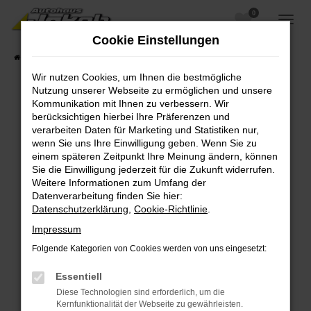
0
Zum
Hauptinhalt
Cookie Einstellungen
springen
Startseite
Fahrzeugangebote
Fahrzeugsuche
Wir nutzen Cookies, um Ihnen die bestmögliche
Nutzung unserer Webseite zu ermöglichen und unsere
Kommunikation mit Ihnen zu verbessern. Wir
berücksichtigen hierbei Ihre Präferenzen und
Fehler: Network Error
verarbeiten Daten für Marketing und Statistiken nur,
wenn Sie uns Ihre Einwilligung geben. Wenn Sie zu
Beim Laden ist ein Fehler aufgetreten.
einem späteren Zeitpunkt Ihre Meinung ändern, können
Hier sind ein paar Tipps, die dir helfen können:
Sie die Einwilligung jederzeit für die Zukunft widerrufen.
Weitere Informationen zum Umfang der
Überprüfe deine Firewall und deine
Datenverarbeitung finden Sie hier:
Internetverbindung.
Datenschutzerklärung
,
Cookie-Richtlinie
.
Laden andere Webseiten, zum Beispiel deine
Impressum
Suchmaschine?
Folgende Kategorien von Cookies werden von uns eingesetzt:
Prüfe deine Browsererweiterungen.
Manche Erweiterungen, wie Werbeblocker,
Essentiell
können das Laden bestimmter Seiten
Diese Technologien sind erforderlich, um die
verhindern. Funktioniert die Seite in einem
Kernfunktionalität der Webseite zu gewährleisten.