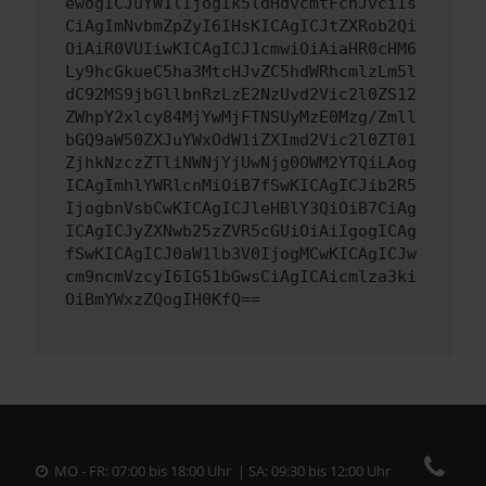
ewogICJuYW1lIjogIk5ldHdvcmtFcnJvciIs
CiAgImNvbmZpZyI6IHsKICAgICJtZXRob2Qi
OiAiR0VUIiwKICAgICJ1cmwiOiAiaHR0cHM6
Ly9hcGkueC5ha3MtcHJvZC5hdWRhcmlzLm5l
dC92MS9jbGllbnRzLzE2NzUvd2Vic2l0ZS12
ZWhpY2xlcy84MjYwMjFTNSUyMzE0Mzg/Zmll
bGQ9aW50ZXJuYWxOdW1iZXImd2Vic2l0ZT01
ZjhkNzczZTliNWNjYjUwNjg0OWM2YTQiLAog
ICAgImhlYWRlcnMiOiB7fSwKICAgICJib2R5
IjogbnVsbCwKICAgICJleHBlY3QiOiB7CiAg
ICAgICJyZXNwb25zZVR5cGUiOiAiIgogICAg
fSwKICAgICJ0aW1lb3V0IjogMCwKICAgICJw
cm9ncmVzcyI6IG51bGwsCiAgICAicmlza3ki
OiBmYWxzZQogIH0KfQ==
MO - FR: 07:00 bis 18:00 Uhr | SA: 09:30 bis 12:00 Uhr