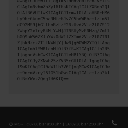
ewogICJuYW1lIjogIk5ldHdvcmtFcnJvciIs
CiAgImNvbmZpZyI6IHsKICAgICJtZXRob2Qi
OiAiR0VUIiwKICAgICJ1cmwiOiAiaHR0cHM6
Ly9hcGkueC5ha3MtcHJvZC5hdWRhcmlzLm5l
dC92MS9jbGllbnRzLzE2NzUvd2Vic2l0ZS12
ZWhpY2xlcy84MjYwMjJTNSUyMzE0Mzg/Zmll
bGQ9aW50ZXJuYWxOdW1iZXImd2Vic2l0ZT01
ZjhkNzczZTliNWNjYjUwNjg0OWM2YTQiLAog
ICAgImhlYWRlcnMiOiB7fSwKICAgICJib2R5
IjogbnVsbCwKICAgICJleHBlY3QiOiB7CiAg
ICAgICJyZXNwb25zZVR5cGUiOiAiIgogICAg
fSwKICAgICJ0aW1lb3V0IjogMCwKICAgICJw
cm9ncmVzcyI6IG51bGwsCiAgICAicmlza3ki
OiBmYWxzZQogIH0KfQ==
MO - FR: 07:00 bis 18:00 Uhr | SA: 09:30 bis 12:00 Uhr