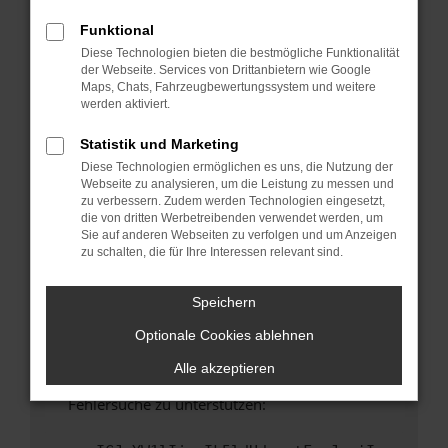
anderen Browser oder in einem privaten
Fenster?
Funktional
Diese Technologien bieten die bestmögliche Funktionalität
Starte dein Gerät neu.
der Webseite. Services von Drittanbietern wie Google
Das kann manchmal helfen, vorübergehende
Maps, Chats, Fahrzeugbewertungssystem und weitere
Probleme zu beheben.
werden aktiviert.
Stelle sicher, dass dein Browser und dein
Statistik und Marketing
Betriebssystem auf dem neuesten Stand
Diese Technologien ermöglichen es uns, die Nutzung der
sind.
Webseite zu analysieren, um die Leistung zu messen und
Veraltete Software birgt nicht nur ein
zu verbessern. Zudem werden Technologien eingesetzt,
Sicherheitsrisiko, sondern kann auch dazu
die von dritten Werbetreibenden verwendet werden, um
Sie auf anderen Webseiten zu verfolgen und um Anzeigen
führen, dass bestimmte Funktionen nicht mehr
zu schalten, die für Ihre Interessen relevant sind.
unterstützt werden.
Wende dich an den Webseitenbetreiber.
Speichern
Wenn du alle oben genannten Schritte versucht
Optionale Cookies ablehnen
hast, kontaktiere uns bitte. Wir werden
versuchen, das Problem zu beheben. Du kannst
Alle akzeptieren
uns diesen Text schicken, um uns bei der
Fehlersuche zu unterstützen: