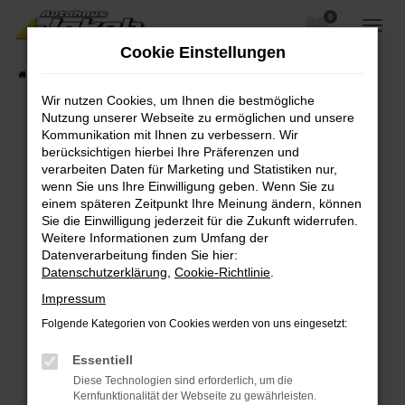
0
Zum
Hauptinhalt
Cookie Einstellungen
springen
Startseite
Fahrzeugangebote
Fahrzeugsuche
Wir nutzen Cookies, um Ihnen die bestmögliche
Nutzung unserer Webseite zu ermöglichen und unsere
Kommunikation mit Ihnen zu verbessern. Wir
berücksichtigen hierbei Ihre Präferenzen und
Fehler: Network Error
verarbeiten Daten für Marketing und Statistiken nur,
wenn Sie uns Ihre Einwilligung geben. Wenn Sie zu
Beim Laden ist ein Fehler aufgetreten.
einem späteren Zeitpunkt Ihre Meinung ändern, können
Hier sind ein paar Tipps, die dir helfen können:
Sie die Einwilligung jederzeit für die Zukunft widerrufen.
Weitere Informationen zum Umfang der
Überprüfe deine Firewall und deine
Datenverarbeitung finden Sie hier:
Internetverbindung.
Datenschutzerklärung
,
Cookie-Richtlinie
.
Laden andere Webseiten, zum Beispiel deine
Impressum
Suchmaschine?
Folgende Kategorien von Cookies werden von uns eingesetzt:
Prüfe deine Browsererweiterungen.
Manche Erweiterungen, wie Werbeblocker,
Essentiell
können das Laden bestimmter Seiten
Diese Technologien sind erforderlich, um die
verhindern. Funktioniert die Seite in einem
Kernfunktionalität der Webseite zu gewährleisten.